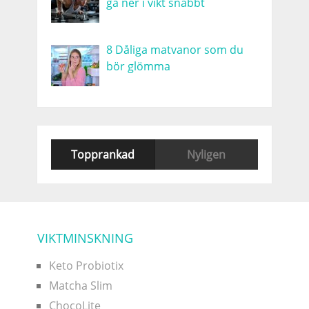
gå ner i vikt snabbt
8 Dåliga matvanor som du
bör glömma
Topprankad
Nyligen
VIKTMINSKNING
Keto Probiotix
Matcha Slim
ChocoLite