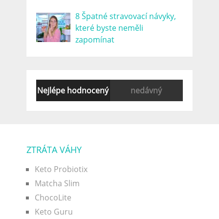
8 Špatné stravovací návyky,
které byste neměli
zapomínat
Nejlépe hodnocený
nedávný
ZTRÁTA VÁHY
Keto Probiotix
Matcha Slim
ChocoLite
Keto Guru