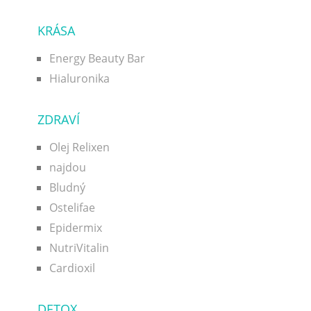
KRÁSA
Energy Beauty Bar
Hialuronika
ZDRAVÍ
Olej Relixen
najdou
Bludný
Ostelifae
Epidermix
NutriVitalin
Cardioxil
DETOX