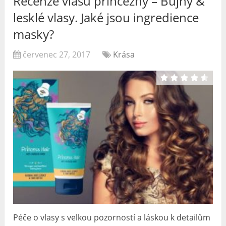
Recenze vlasů princezny – Bujný &
lesklé vlasy. Jaké jsou ingredience
masky?
červenec 27, 2017
Krása
Péče o vlasy s velkou pozorností a láskou k detailům