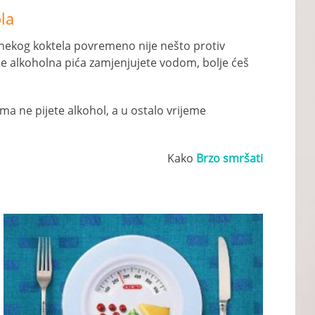
la
i nekog koktela povremeno nije nešto protiv
će alkoholna pića zamjenjujete vodom, bolje ćeš
a ne pijete alkohol, a u ostalo vrijeme
Kako
Brzo smršati