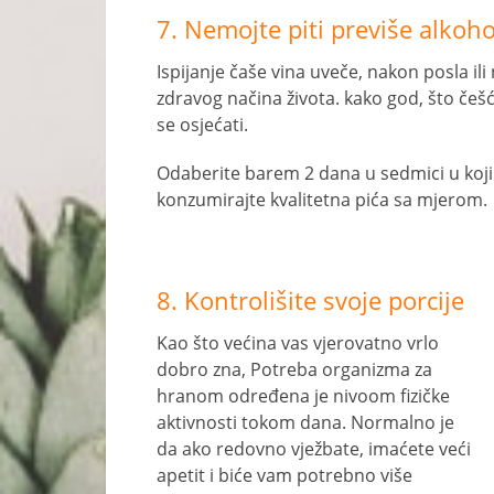
7. Nemojte piti previše alkoho
Ispijanje čaše vina uveče, nakon posla il
zdravog načina života. kako god, što češ
se osjećati.
Odaberite barem 2 dana u sedmici u kojim
konzumirajte kvalitetna pića sa mjerom.
8. Kontrolišite svoje porcije
Kao što većina vas vjerovatno vrlo
dobro zna, Potreba organizma za
hranom određena je nivoom fizičke
aktivnosti tokom dana. Normalno je
da ako redovno vježbate, imaćete veći
apetit i biće vam potrebno više