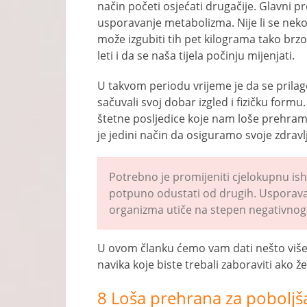
način početi osjećati drugačije. Glavni pr
usporavanje metabolizma. Nije li se ne
može izgubiti tih pet kilograma tako brzo
leti i da se naša tijela počinju mijenjati.
U takvom periodu vrijeme je da se pril
sačuvali svoj dobar izgled i fizičku formu.
štetne posljedice koje nam loše prehram
je jedini način da osiguramo svoje zdravl
Potrebno je promijeniti cjelokupnu is
potpuno odustati od drugih. Usporava
organizma utiče na stepen negativnog 
U ovom članku ćemo vam dati nešto više
navika koje biste trebali zaboraviti ako žel
8 Loša prehrana za poboljšan