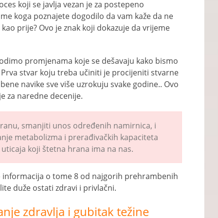
oces koji se javlja vezan je za postepeno
kome koga poznajete dogodilo da vam kaže da ne
 kao prije? Ovo je znak koji dokazuje da vrijeme
agodimo promjenama koje se dešavaju kako bismo
 Prva stvar koju treba učiniti je procijeniti stvarne
bene navike sve više uzrokuju svake godine.. Ovo
je za naredne decenije.
hranu, smanjiti unos određenih namirnica, i
nje metabolizma i prerađivačkih kapaciteta
uticaja koji štetna hrana ima na nas.
 informacija o tome 8 od najgorih prehrambenih
ite duže ostati zdravi i privlačni.
je zdravlja i gubitak težine