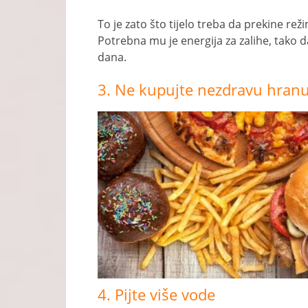
To je zato što tijelo treba da prekine re
Potrebna mu je energija za zalihe, tako d
dana.
3. Ne kupujte nezdravu hran
4. Pijte više vode