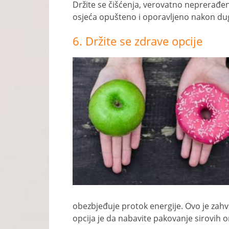
Držite se čišćenja, verovatno neprerađena
osjeća opušteno i oporavljeno nakon du
6. Držite se zdrave opcije
obezbjeđuje protok energije. Ovo je zahv
opcija je da nabavite pakovanje sirovih 