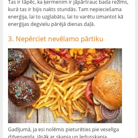
Tas ir tāpēc, ka ķermenim ir jāpārtrauc bada režīms,
kurā tas ir bijis nakts stundās. Tam nepieciešama
enerģija, lai to uzglabātu, lai to varētu izmantot kā
enerģijas degvielu pārējā dienas daļā.
3. Nepērciet nevēlamo pārtiku
Gadījumā, ja esi nolēmis pieturēties pie veselīga
dzīvesveida, jāsāk ar skapja un ledusskapja