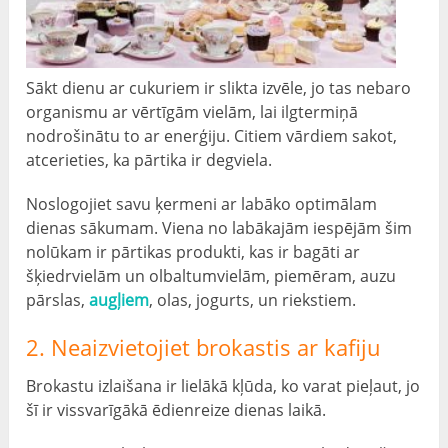
Sākt dienu ar cukuriem ir slikta izvēle, jo tas nebaro
organismu ar vērtīgām vielām, lai ilgtermiņā
nodrošinātu to ar enerģiju. Citiem vārdiem sakot,
atcerieties, ka pārtika ir degviela.
Noslogojiet savu ķermeni ar labāko optimālam
dienas sākumam. Viena no labākajām iespējām šim
nolūkam ir pārtikas produkti, kas ir bagāti ar
šķiedrvielām un olbaltumvielām, piemēram, auzu
pārslas,
augļiem
, olas, jogurts, un riekstiem.
2. Neaizvietojiet brokastis ar kafiju
Brokastu izlaišana ir lielākā kļūda, ko varat pieļaut, jo
šī ir vissvarīgākā ēdienreize dienas laikā.