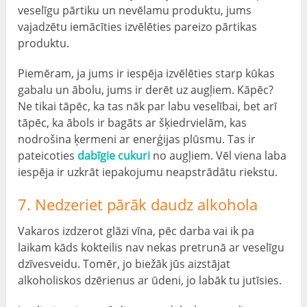
veselīgu pārtiku un nevēlamu produktu, jums
vajadzētu iemācīties izvēlēties pareizo pārtikas
produktu.
Piemēram, ja jums ir iespēja izvēlēties starp kūkas
gabalu un ābolu, jums ir derēt uz augļiem. Kāpēc?
Ne tikai tāpēc, ka tas nāk par labu veselībai, bet arī
tāpēc, ka ābols ir bagāts ar šķiedrvielām, kas
nodrošina ķermeni ar enerģijas plūsmu. Tas ir
pateicoties
dabīgie cukuri
no augļiem. Vēl viena laba
iespēja ir uzkrāt iepakojumu neapstrādātu riekstu.
7. Nedzeriet pārāk daudz alkohola
Vakaros izdzerot glāzi vīna, pēc darba vai ik pa
laikam kāds kokteilis nav nekas pretrunā ar veselīgu
dzīvesveidu. Tomēr, jo biežāk jūs aizstājat
alkoholiskos dzērienus ar ūdeni, jo labāk tu jutīsies.