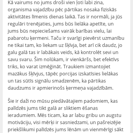
Kā vairums no jums droši vien ļoti labi zina,
organisma vajadzību pēc pārtikas nosaka fiziskās
aktivitātes līmenis dienas laikā. Tas ir normāli, ja jūs
regulāri trenējaties, jums būs lielāka apetīte, un
jums būs nepieciešams vairāk barības vielu, lai
pabarotu ķermeni. Taču ir svarīgi pievērst uzmanību
ne tikai tam, ko liekam uz šķīvja, bet arī cik daudz, jo
galu galā tas ir labākais veids, kā kontrolēt sevi un
savu svaru. Šim nolūkam, ir vienkāršs, bet efektīvs
triks, ko varat izmēģināt. Traukiem izmantojiet
mazākus šķīvjus, tāpēc porcijas izskatīsies lielākas
un tas sūtīs signālu smadzenēm, ka pārtikas
daudzums ir apmierinošs ķermeņa vajadzībām.
Šie ir daži no mūsu piedāvātajiem padomiem, kas
palīdzēs jums tikt galā ar sliktiem ēšanas
ieradumiem. Mēs ticam, ka ar labu gribu un augstu
motivāciju, visi mērķi ir sasniedzami, un pašreizējie
priekšlikumi palīdzēs jums lēnām un vienmērīgi sākt