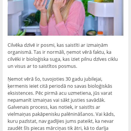
Cilvēka dzīvē ir posmi, kas saistīti ar izmaiņām
organismā. Tas ir normāli, ņemot vērā faktu, ka
cilvēki ir bioloģiska suga, kas iziet pilnu dzīves ciklu
un visus ar to saistītos posmus.
Ņemot vērā šo, tuvojoties 30 gadu jubilejai,
ķermenis ieiet citā periodā no savas bioloģiskās
eksistences. Pēc pirmā acu uzmetiena, jūs varat
nepamanīt izmaiņas vai sākt justies savādāk.
Galvenais process, kas notiek, ir saistīts ar
vielmaiņas pakāpenisku palēnināšanos. Vai kāds,
kuru pazīstat, nav gadījies jums pateikt, ka nevar
zaudēt šīs piecas mārciņas tik ātri, kā to darīja