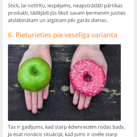
Stick, lai notīrītu, iespējams, neapstrādāti pārtikas
produkti, tādējādi jūs liksit savam ķermenim justies
atslābinātam un atgūtam pēc garās dienas.
6. Pieturieties pie veselīga varianta
Tas ir gadījums, kad starp ēdienreizēm rodas bads.
Ja esat nonācis situācijā, kad jums ir izvēle starp