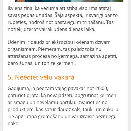
Ikviens zina, ka vecuma attīstība vispirms atstāj
savas pēdas uz ādas. Šajā aspektā, ir svarīgi par to
rūpēties, nodrošinot pastāvīgu mitrināšanu. Tas
notiek, dzerot vairāk ūdens dienas laikā.
Ūdenim ir daudz priekšrocību ikvienam dzīvam
organismam. Piemēram, tas palīdz toksīnu
attīrīšanas procesā no ķermeņa, samazina apetīti,
baro šūnas, un tonizē ķermeni.
5. Neēdiet vēlu vakarā
Gadījumā, ja pēc tam vajag pavakariņot 20:00,
paturiet prātā, ka nevajadzētu apgrūtināt ķermeni
ar smagu un nevēlamu pārtiku. Izvairieties no
produktiem, kas satur daudz sāls, tauki, un cukuru.
Tie apgrūtina gremošanu un var izraisīt bezmiegu
nakti.