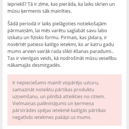
iepriekš? Tā ir zīme, kas pierāda, ka laiks skrien un
mūsu ķermenis sāk mainīties.
Šādā periodā ir laiks pielāgoties notiekošajām
pārmaiņām, lai mēs varētu saglabāt savu labo
izskatu un fizisko formu. Pirmais, kas jādara, ir
novērtēt patieso kaitīgo ietekmi, ko ar katru gadu
mums arvien vairāk rada slikti ēšanas paradumi..
Tas ir vienīgais veids, kā nodrošināt mūsu veselību
nākamajās desmitgadēs.
Ir nepieciešams mainīt vispārējo uzturu,
samazināt noteiktu pārtikas produktu
uzņemšanu, un pilnībā atteikties no citiem.
Vielmaiņas palēninājums un ķermeņa
pārstrādes spējas ietekmē kaitīgās pārtikas
negatīvās ietekmes pakāpi uz mums.