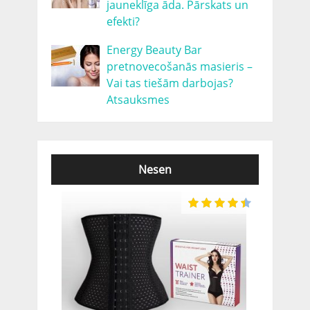
jauneklīga āda. Pārskats un
efekti?
Energy Beauty Bar
pretnovecošanās masieris –
Vai tas tiešām darbojas?
Atsauksmes
Nesen