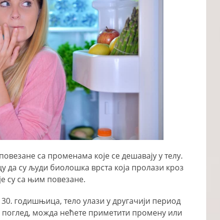
 повезане са променама које се дешавају у телу.
у да су људи биолошка врста која пролази кроз
је су са њим повезане.
 30. годишњица, тело улази у другачији период
и поглед, можда нећете приметити промену или