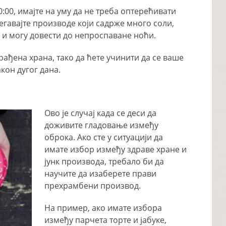
0:00, имајте на уму да не треба оптерећивати
гавајте производе који садрже много соли,
 и могу довести до непроспаване ноћи.
ђена храна, тако да ћете учинити да се ваше
кон дугог дана.
Ово је случај када се деси да
доживите гладовање између
оброка. Ако сте у ситуацији да
имате избор између здраве хране и
јунк производа, требало би да
научите да изаберете прави
прехрамбени производ.
На пример, ако имате избора
између парчета торте и јабуке,