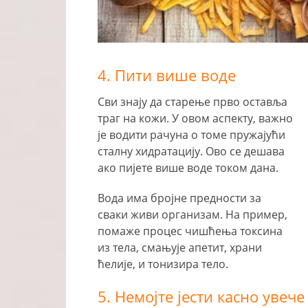
4. Пити више воде
Сви знају да старење прво оставља
траг на кожи. У овом аспекту, важно
је водити рачуна о томе пружајући
сталну хидратацију. Ово се дешава
ако пијете више воде током дана.
Вода има бројне предности за
сваки живи организам. На пример,
помаже процес чишћења токсина
из тела, смањује апетит, храни
ћелије, и тонизира тело.
5. Немојте јести касно увече