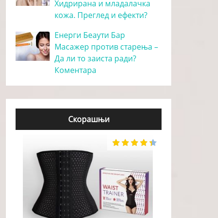
Хидрирана и младалачка
кожа. Преглед и ефекти?
Енерги Беаути Бар
Масажер против старења –
Да ли то заиста ради?
Коментара
Скорашњи