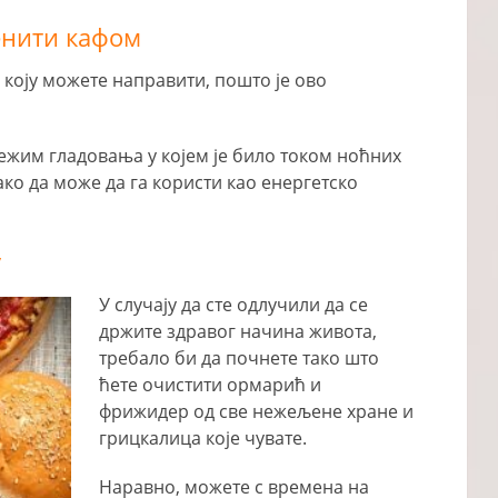
менити кафом
 коју можете направити, пошто је ово
режим гладовања у којем је било током ноћних
тако да може да га користи као енергетско
у
У случају да сте одлучили да се
држите здравог начина живота,
требало би да почнете тако што
ћете очистити ормарић и
фрижидер од све нежељене хране и
грицкалица које чувате.
Наравно, можете с времена на