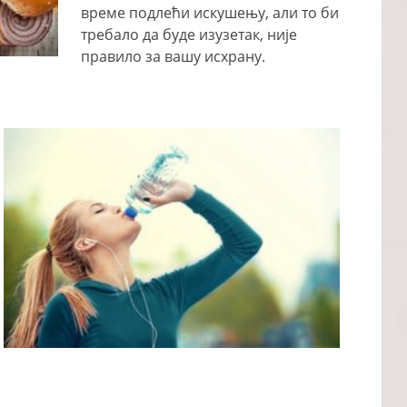
време подлећи искушењу, али то би
требало да буде изузетак, није
правило за вашу исхрану.