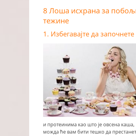
8 Лоша исхрана за побољ
тежине
1. Избегавајте да започнет
и протеинима као што је овсена каша,
можда ће вам бити тешко да престанет