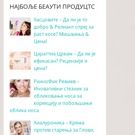
НАЈБОЉЕ БЕАУТИ ПРОДУЦТС
Хасцовите – Да ли је то
добро & Релиант спреј за
раст косе? Мишљења &
Цена!
Цараттиа Цреам – Да ли је
ефикасан? Рецензије и
цена?
РхиноФик Ревиев –
Иновативни стезник за
обликовање носа за
корекцију и побољшање
облика носа
Хиалуроника – Крема
против старења за Глови,