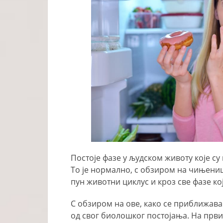
Постоје фазе у људском животу које су
То је нормално, с обзиром на чињениц
пун животни циклус и кроз све фазе ко
С обзиром на ове, како се приближава
од свог биолошког постојања. На прв