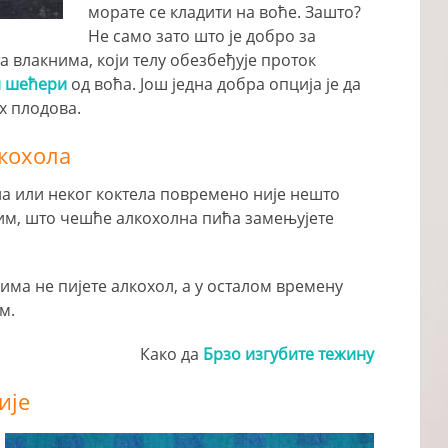
морате се кладити на воће. Зашто?
Не само зато што је добро за
та влакнима, који телу обезбеђује проток
 шећери
од воћа. Још једна добра опција је да
х плодова.
лкохола
а или неког коктела повремено није нешто
им, што чешће алкохолна пића замењујете
има не пијете алкохол, а у осталом времену
м.
Како да
Брзо изгубите тежину
ије