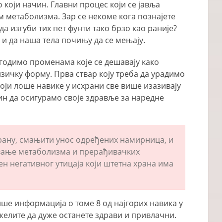
о који начин. Главни процес који се јавља
 метаболизма. Зар се некоме кога познајете
да изгуби тих пет фунти тако брзо као раније?
и и да наша тела почињу да се мењају.
агодимо променама које се дешавају како
изичку форму. Прва ствар коју треба да урадимо
који лоше навике у исхрани све више изазивају
чин да осигурамо своје здравље за наредне
рану, смањити унос одређених намирница, и
авање метаболизма и прерађивачких
ен негативног утицаја који штетна храна има
ше информација о томе 8 од најгорих навика у
 желите да дуже останете здрави и привлачни.