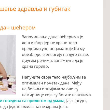
шање здравља и губитак
е дан шећером
Започињање дана шећерима је
лош избор јер не храни тело
вредним супстанцама које би му
обезбедиле енергију на дуге стазе.
Другим речима, запамтите да је
храна гориво.
Напуните своје тело најбољим за
оптималан почетак дана. Међу
најбољим опцијама за ово су
намирнице које су богате влакнима
и говедина са прилогом од умака
, јаја, јогурт,
е да једете омиљена нездрава јела.