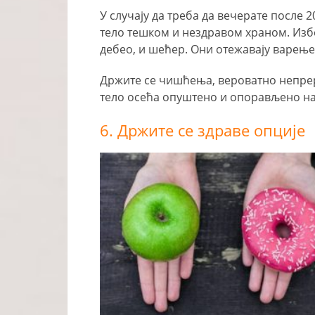
У случају да треба да вечерате после 2
тело тешком и нездравом храном. Избе
дебео, и шећер. Они отежавају варење
Држите се чишћења, вероватно непрера
тело осећа опуштено и опорављено на
6. Држите се здраве опције