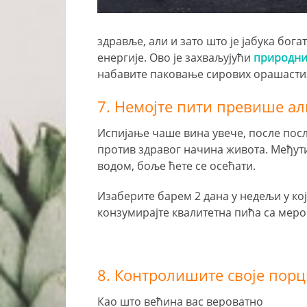
здравље, али и зато што је јабука бога
енергије. Ово је захваљујући
природни
набавите паковање сирових орашасти
7. Немојте пити превише а
Испијање чаше вина увече, после посл
против здравог начина живота. Међут
водом, боље ћете се осећати.
Изаберите барем 2 дана у недељи у кој
конзумирајте квалитетна пића са меро
8. Контролишите своје порц
Као што већина вас вероватно