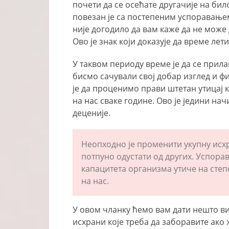
почети да се осећате другачије на бил
повезан је са постепеним успоравањем
није догодило да вам каже да не може 
Ово је знак који доказује да време лет
У таквом периоду време је да се прил
бисмо сачували свој добар изглед и ф
је да проценимо прави штетан утицај 
на нас сваке године. Ово је једини на
деценије.
Неопходно је променити укупну исх
потпуно одустати од других. Успор
капацитета организма утиче на степ
на нас.
У овом чланку ћемо вам дати нешто ви
исхрани које треба да заборавите ако