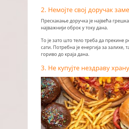
2. Немојте свој доручак за
Прескакање доручка је највећа грешка
најважнији оброк у току дана.
То је зато што тело треба да прекине 
сати. Потребна је енергија за залихе, 
гориво до краја дана.
3. Не купујте нездраву хран