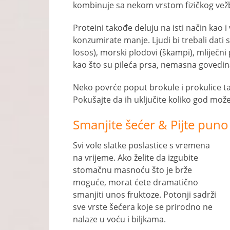
kombinuje sa nekom vrstom fizičkog vež
Proteini takođe deluju na isti način kao i 
konzumirate manje. Ljudi bi trebali dati s
losos), morski plodovi (škampi), mliječni
kao što su pileća prsa, nemasna govedina
Neko povrće poput brokule i prokulice ta
Pokušajte da ih uključite koliko god može
Smanjite šećer & Pijte puno
Svi vole slatke poslastice s vremena
na vrijeme. Ako želite da izgubite
stomačnu masnoću što je brže
moguće, morat ćete dramatično
smanjiti unos fruktoze. Potonji sadrži
sve vrste šećera koje se prirodno ne
nalaze u voću i biljkama.