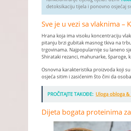
detoksikaciju tijela i ponovno osjećaj s
Sve je u vezi sa vlaknima –
Hrana koja ima visoku koncentraciju vla
pitanju brzi gubitak masnog tkiva na trb
trgovinama. Najpopularnije su laneno sj
Shirataki rezanci, mahunarke, šparoge, ko
Osnovna karakteristika proizvoda koji su 
osjeća sitim i zasićenim što čini da os
PROČITAJTE TAKOĐE:
Uloga obloga & Z
Dijeta bogata proteinima za