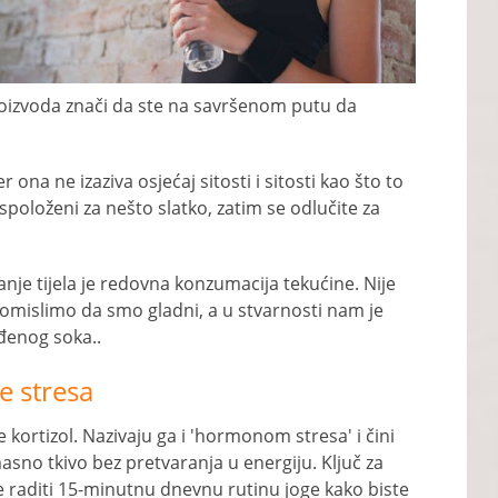
 proizvoda znači da ste na savršenom putu da
er ona ne izaziva osjećaj sitosti i sitosti kao što to
aspoloženi za nešto slatko, zatim se odlučite za
anje tijela je redovna konzumacija tekućine. Nije
mislimo da smo gladni, a u stvarnosti nam je
eđenog soka..
e stresa
 kortizol. Nazivaju ga i 'hormonom stresa' i čini
asno tkivo bez pretvaranja u energiju. Ključ za
 raditi 15-minutnu dnevnu rutinu joge kako biste