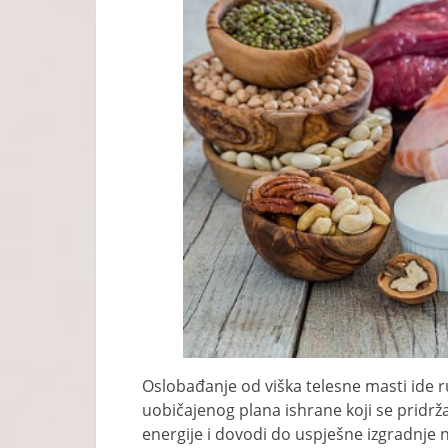
Oslobađanje od viška telesne masti id
uobičajenog plana ishrane koji se pridrž
energije i dovodi do uspješne izgradnje