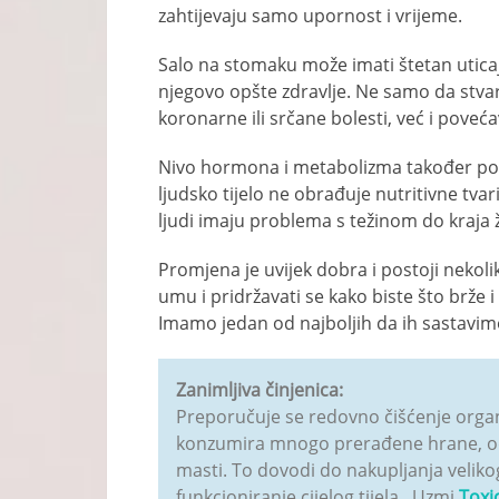
zahtijevaju samo upornost i vrijeme.
Salo na stomaku može imati štetan uticaj 
njegovo opšte zdravlje. Ne samo da stvar
koronarne ili srčane bolesti, već i poveć
Nivo hormona i metabolizma također poči
ljudsko tijelo ne obrađuje nutritivne tvari
ljudi imaju problema s težinom do kraja ž
Promjena je uvijek dobra i postoji nekoli
umu i pridržavati se kako biste što brže i
Imamo jedan od najboljih da ih sastavim
Zanimljiva činjenica:
Preporučuje se redovno čišćenje organ
konzumira mnogo prerađene hrane, od 
masti. To dovodi do nakupljanja veliko
funkcioniranje cijelog tijela.. Uzmi
Toxi