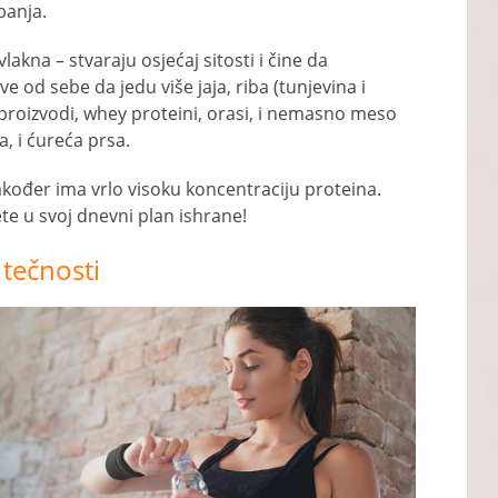
banja.
vlakna – stvaraju osjećaj sitosti i čine da
ve od sebe da jedu više jaja, riba (tunjevina i
 proizvodi, whey proteini, orasi, i nemasno meso
, i ćureća prsa.
kođer ima vrlo visoku koncentraciju proteina.
te u svoj dnevni plan ishrane!
 tečnosti