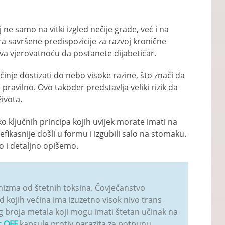
ne samo na vitki izgled nečije građe, već i na
a savršene predispozicije za razvoj kronične
ava vjerovatnoću da postanete dijabetičar.
nje dostizati do nebo visoke razine, što znači da
 pravilno. Ovo također predstavlja veliki rizik da
ivota.
ko ključnih principa kojih uvijek morate imati na
 efikasnije došli u formu i izgubili salo na stomaku.
o i detaljno opišemo.
izma od štetnih toksina. Čovječanstvo
kojih većina ima izuzetno visok nivo trans
g broja metala koji mogu imati štetan učinak na
c OFF
kapsule protiv parazita za potpunu