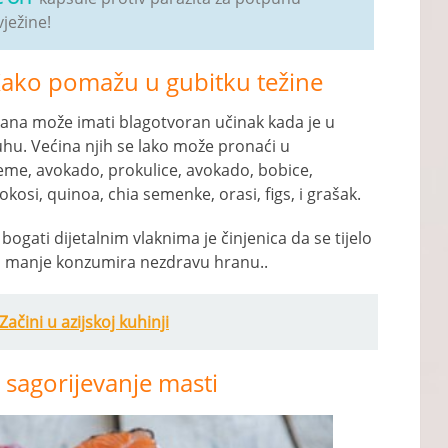
vježine!
 Kako pomažu u gubitku težine
kana može imati blagotvoran učinak kada je u
uhu. Većina njih se lako može pronaći u
eme, avokado, prokulice, avokado, bobice,
kosi, quinoa, chia semenke, orasi, figs, i grašak.
bogati dijetalnim vlaknima je činjenica da se tijelo
oba manje konzumira nezdravu hranu..
ačini u azijskoj kuhinji
 sagorijevanje masti