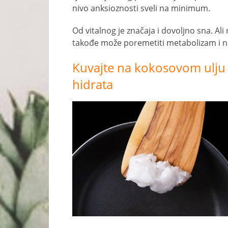
nivo anksioznosti sveli na minimum.
Od vitalnog je značaja i dovoljno sna. A
takođe može poremetiti metabolizam i n
Kuvajte na kokosovom ulju &
hidrata