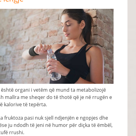
i është organi i vetëm që mund ta metabolizojë
ash mallra me sheqer do të thotë që je në rrugën e
ë kalorive të tepërta.
ga fruktoza pasi nuk sjell ndjenjën e ngopjes dhe
Nëse ju ndodh të jeni në humor për diçka të ëmbël,
tufë rrushi.