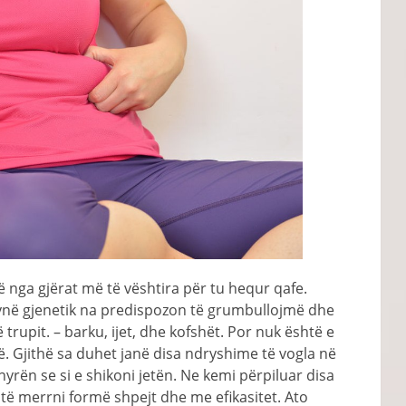
jë nga gjërat më të vështira për tu hequr qafe.
ynë gjenetik na predispozon të grumbullojmë dhe
trupit. – barku, ijet, dhe kofshët. Por nuk është e
. Gjithë sa duhet janë disa ndryshime të vogla në
rën se si e shikoni jetën. Ne kemi përpiluar disa
të merrni formë shpejt dhe me efikasitet. Ato