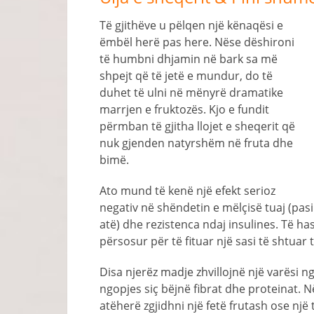
Të gjithëve u pëlqen një kënaqësi e
ëmbël herë pas here. Nëse dëshironi
të humbni dhjamin në bark sa më
shpejt që të jetë e mundur, do të
duhet të ulni në mënyrë dramatike
marrjen e fruktozës. Kjo e fundit
përmban të gjitha llojet e sheqerit që
nuk gjenden natyrshëm në fruta dhe
bimë.
Ato mund të kenë një efekt serioz
negativ në shëndetin e mëlçisë tuaj (pas
atë) dhe rezistenca ndaj insulines. Të h
përsosur për të fituar një sasi të shtuar t
Disa njerëz madje zhvillojnë një varësi n
ngopjes siç bëjnë fibrat dhe proteinat. 
atëherë zgjidhni një fetë frutash ose një 