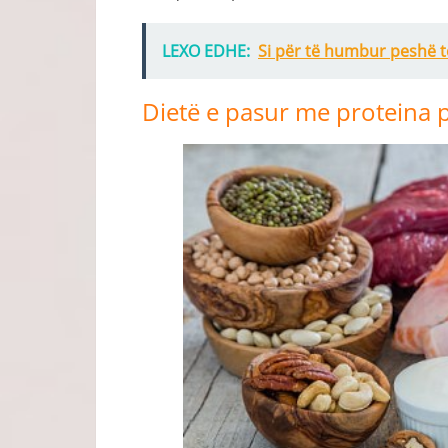
LEXO EDHE:
Si për të humbur peshë t
Dietë e pasur me proteina 