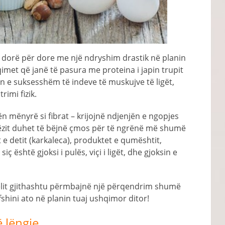
n dorë për dore me një ndryshim drastik në planin
met që janë të pasura me proteina i japin trupit
 e suksesshëm të indeve të muskujve të ligët,
imi fizik.
ën mënyrë si fibrat – krijojnë ndjenjën e ngopjes
ëzit duhet të bëjnë çmos për të ngrënë më shumë
e detit (karkaleca), produktet e qumështit,
iç është gjoksi i pulës, viçi i ligët, dhe gjoksin e
selit gjithashtu përmbajnë një përqendrim shumë
fshini ato në planin tuaj ushqimor ditor!
ë lëngje