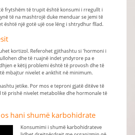
ë frytshëm të trupit është konsumi i rregullt i
i ynë të na mashtrojë duke menduar se jemi të
t është një gotë ujë ose lëng i shtrydhur fllad.
sit
et kortizol. Referohet gjithashtu si 'hormoni i
ullohen dhe të ruajnë indet yndyrore pa e
idhjen e këtij problemi është të provosh dhe të
 të mbajtur nivelet e ankthit në minimum.
ashtu jetike. Por mos e teproni gjatë ditëve të
 të prishë nivelet metabolike dhe hormonale të
Mos hani shumë karbohidrate
Konsumimi i shumë karbohidrateve
lidhet drejtpërdrejt me organizmin që