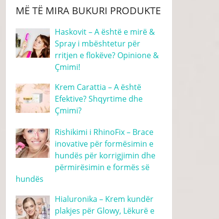
MË TË MIRA BUKURI PRODUKTE
Haskovit – A është e mirë &
Spray i mbështetur për
rritjen e flokëve? Opinione &
Çmimi!
Krem Carattia – A është
Efektive? Shqyrtime dhe
Çmimi?
Rishikimi i RhinoFix – Brace
inovative për formësimin e
hundës për korrigjimin dhe
përmirësimin e formës së
hundës
Hialuronika – Krem kundër
plakjes për Glowy, Lëkurë e