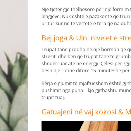
Një tjetër gjë thelbësore për një formim t
lëngjeve. Nuk është e pazakontë që trur
uritur kur në të vërtetë e tëra që na duhe
Bej joga & Ulni nivelet e stre
Trupat tanë prodhojnë një hormon që quh
stresit' dhe bën që trupat tanë të grumb
shndërruar atë në energji. Çelësi për zgj
bësh një rutinë ditore 15-minutëshe për
Bërja e gjumit të mjaftueshëm është gjith
pushimit nga puna – kjo gjithashtu mund
trupit tuaj.
Gatuajeni në vaj kokosi & 