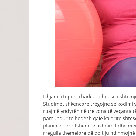
Dhjami i tepërt i barkut dihet se është n
Studimet shkencore tregojnë se kodimi 
ruajmë yndyrën në tre zona të veçanta të 
pamundur të heqësh qafe kaloritë shtesë
planin e përditshëm të ushqimit dhe mëny
rregulla themelore që do t'ju ndihmojnë 