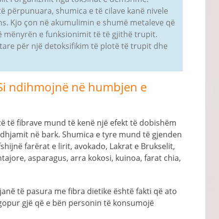
përpunuara, shumica e të cilave kanë nivele
rans. Kjo çon në akumulimin e shumë metaleve që
mënyrën e funksionimit të të gjithë trupit.
tare për një detoksifikim të plotë të trupit dhe
 – Si ndihmojnë në humbjen e
ë të fibrave mund të kenë një efekt të dobishëm
ë dhjamit në bark. Shumica e tyre mund të gjenden
hijnë farërat e lirit, avokado, Lakrat e Brukselit,
tajore, asparagus, arra kokosi, kuinoa, farat chia,
anë të pasura me fibra dietike është fakti që ato
 ngopur gjë që e bën personin të konsumojë