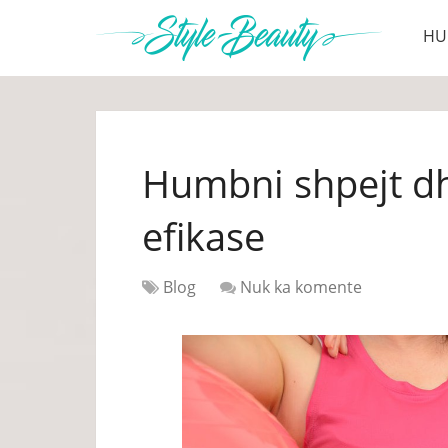
HU
Humbni shpejt d
efikase
Blog
Nuk ka komente