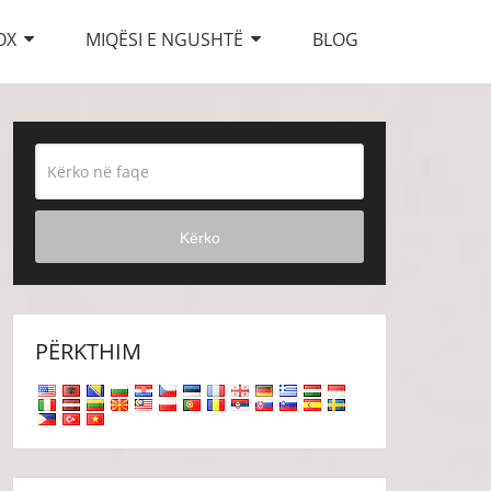
OX
MIQËSI E NGUSHTË
BLOG
Kërko
PËRKTHIM