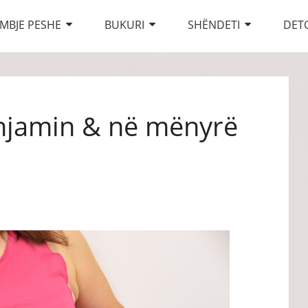
MBJE PESHE
BUKURI
SHËNDETI
DET
hjamin & në mënyrë