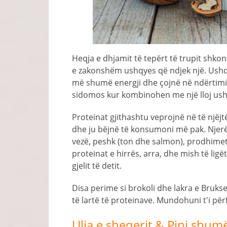
Heqja e dhjamit të tepërt të trupit shko
e zakonshëm ushqyes që ndjek një. Ushqi
më shumë energji dhe çojnë në ndërtimin
sidomos kur kombinohen me një lloj ushtr
Proteinat gjithashtu veprojnë në të njëjt
dhe ju bëjnë të konsumoni më pak. Njer
vezë, peshk (ton dhe salmon), prodhimet 
proteinat e hirrës, arra, dhe mish të ligët s
gjelit të detit.
Disa perime si brokoli dhe lakra e Bruk
të lartë të proteinave. Mundohuni t'i për
Ulja e sheqerit & Pini shum