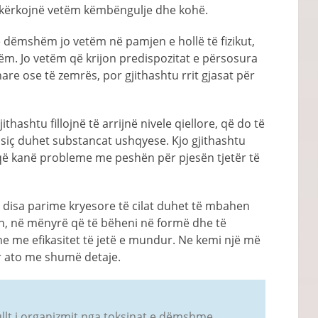
he kërkojnë vetëm këmbëngulje dhe kohë.
ë dëmshëm jo vetëm në pamjen e hollë të fizikut,
hëm. Jo vetëm që krijon predispozitat e përsosura
are ose të zemrës, por gjithashtu rrit gjasat për
hashtu fillojnë të arrijnë nivele qiellore, që do të
 siç duhet substancat ushqyese. Kjo gjithashtu
që kanë probleme me peshën për pjesën tjetër të
 disa parime kryesore të cilat duhet të mbahen
, në mënyrë që të bëheni në formë dhe të
 me efikasitet të jetë e mundur. Ne kemi një më
ar ato me shumë detaje.
lt i organizmit nga toksinat e dëmshme.