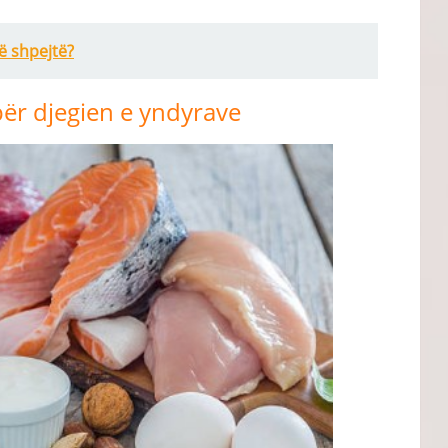
ë shpejtë?
për djegien e yndyrave