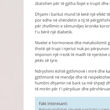
zbatohen për të gjitha llojet e trupit d
Dhjami i barkut mund të ketë një efekt t
por edhe në shëndetin e tij të përgjiths
për zhvillimin e sëmundjes kronike koron
t'u bërë një diabetik.
Nivelet e hormoneve dhe metabolizmit gjit
thotë që trupi i njeriut nuk po përpunon
imponon një rrezik të madh të njerëzve 
jetës së tyre.
Ndryshimi është gjithmonë i mirë dhe ka
gjithmonë në mendje dhe të respektohen
humbni dhjamin në bark sa më shpejt dhe
të mirën për t'i përpiluar dhe përshkru
Fakt interesant:
Rekomandohet shumë pastrimi i rregul