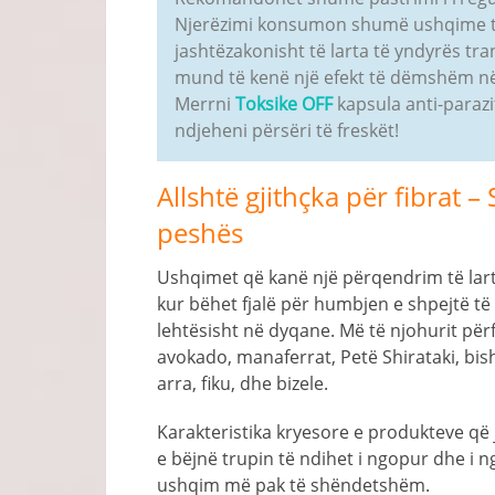
Njerëzimi konsumon shumë ushqime të 
jashtëzakonisht të larta të yndyrës t
mund të kenë një efekt të dëmshëm në 
Merrni
Toksike OFF
kapsula anti-parazi
ndjeheni përsëri të freskët!
Allshtë gjithçka për fibrat
peshës
Ushqimet që kanë një përqendrim të lart
kur bëhet fjalë për humbjen e shpejtë t
lehtësisht në dyqane. Më të njohurit përfs
avokado, manaferrat, Petë Shirataki, bish
arra, fiku, dhe bizele.
Karakteristika kryesore e produkteve që j
e bëjnë trupin të ndihet i ngopur dhe i
ushqim më pak të shëndetshëm.