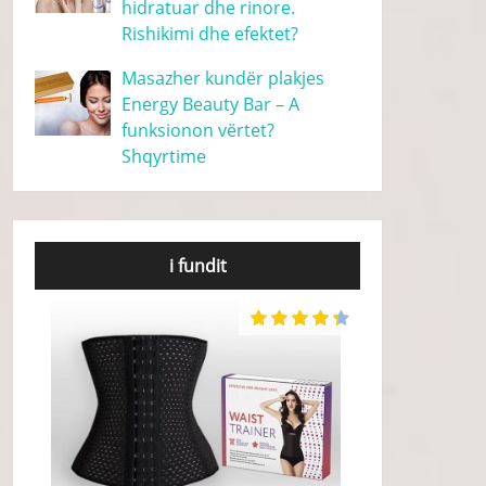
hidratuar dhe rinore.
Rishikimi dhe efektet?
Masazher kundër plakjes
Energy Beauty Bar – A
funksionon vërtet?
Shqyrtime
i fundit