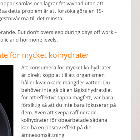
roppar samlas och lagrar fet vävnad utan att
t lösa detta problem är att försöka göra en 15-
estnivåerna till det minsta.
görande.
But don’t oversleep during days off work
–
bolic and hormone levels
.
nte för mycket kolhydrater
Att konsumera för mycket kolhydrater
är direkt kopplat till att organismen
håller kvar ökade mängder vatten. Du
behöver inte gå på en lågkolhydratdiet
för att effektivt tappa magfett, var bara
försiktig så att du inte bara fokuserar på
dem. Även att svepa raffinerade
kolhydrater för obearbetade sådana
kan ha en positiv effekt på din
ämnesomsättning.