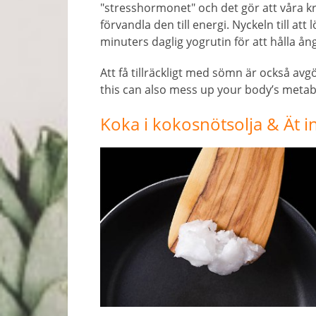
"stresshormonet" och det gör att våra k
förvandla den till energi. Nyckeln till at
minuters daglig yogrutin för att hålla ång
Att få tillräckligt med sömn är också av
this can also mess up your body’s meta
Koka i kokosnötsolja & Ät i