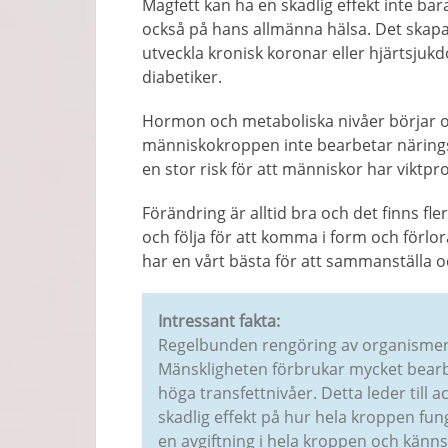
Magfett kan ha en skadlig effekt inte b
också på hans allmänna hälsa. Det skapar
utveckla kronisk koronar eller hjärtsjuk
diabetiker.
Hormon och metaboliska nivåer börjar o
människokroppen inte bearbetar näring
en stor risk för att människor har viktpro
Förändring är alltid bra och det finns fl
och följa för att komma i form och förlor
har en vårt bästa för att sammanställa oc
Intressant fakta:
Regelbunden rengöring av organismen 
Mänskligheten förbrukar mycket bearbe
höga transfettnivåer. Detta leder til
skadlig effekt på hur hela kroppen fun
en avgiftning i hela kroppen och känns 