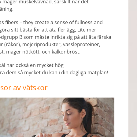
v mager muskelvävnad, särskilt när det
äning.
s fibers
–
they create a sense of fullness and
öra sitt bästa för att äta fler ägg, Lite mer
odgrupp B som måste inrikta sig på att äta färska
ur (räkor), mejeriprodukter, vassleproteiner,
st, mager nötkött, och kalkonbröst.
kål har också en mycket hög
era dem så mycket du kan i din dagliga matplan!
sor av vätskor