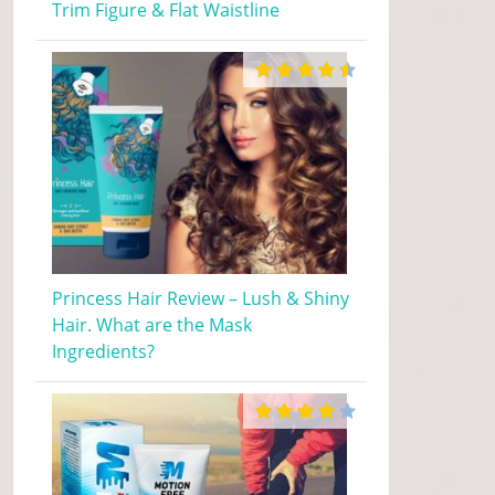
Trim Figure & Flat Waistline
Princess Hair Review – Lush & Shiny
Hair. What are the Mask
Ingredients?