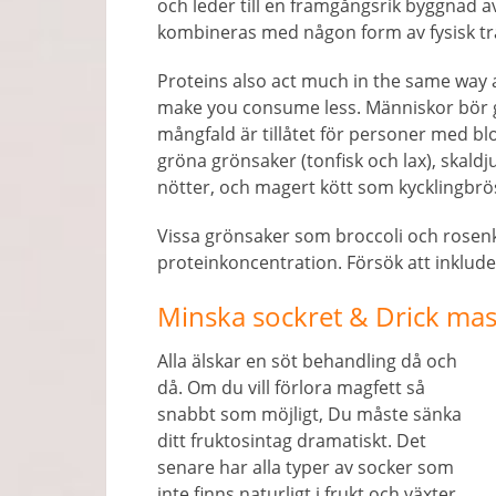
och leder till en framgångsrik byggnad a
kombineras med någon form av fysisk tr
Proteins also act much in the same way a
make you consume less
. Människor bör g
mångfald är tillåtet för personer med bl
gröna grönsaker (tonfisk och lax), skaldj
nötter, och magert kött som kycklingbrö
Vissa grönsaker som broccoli och rosen
proteinkoncentration. Försök att inklud
Minska sockret & Drick mas
Alla älskar en söt behandling då och
då. Om du vill förlora magfett så
snabbt som möjligt, Du måste sänka
ditt fruktosintag dramatiskt. Det
senare har alla typer av socker som
inte finns naturligt i frukt och växter.