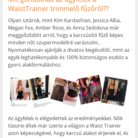
WaistTrainer trimmelő fűzőről??
Olyan sztárok, mint Kim Kardashian, Jessica Alba,
Megan Fox, Amber Rose, és Anna Sedokova már
meggyőződött arról, hogy a karcsúsító fűző képes
minden nőt szupermodellré varázsolni..
Nyomatékosan ajánlják a divatos kiegészítőt, mint az
egyik leghatékonyabb és 100% biztonságos eszköz a
gyors alakformáláshoz.
Az ügyfelek is elégedettek az eredményeikkel. Nők
tízezrei éltek már szerte a világon a Waist Trainer
azon képességével, hogy karcsú alakot érjenek el, és