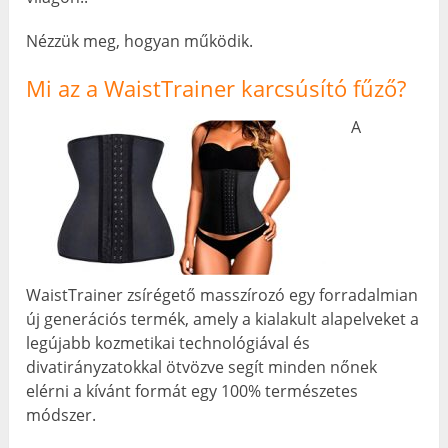
Nézzük meg, hogyan működik.
Mi az a WaistTrainer karcsúsító fűző?
A
WaistTrainer zsírégető masszírozó egy forradalmian
új generációs termék, amely a kialakult alapelveket a
legújabb kozmetikai technológiával és
divatirányzatokkal ötvözve segít minden nőnek
elérni a kívánt formát egy 100% természetes
módszer.