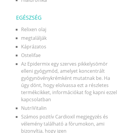
EGÉSZSÉG
Relixen olaj
megtalálják
Káprázatos
Ostelifae
Az Epidermix egy szerves pikkelysömör
elleni gyógymód, amelyet koncentrált
gyógynövénykrémként mutatnak be. Ha
úgy dönt, hogy elolvassa ezt a részletes
termékcikket, információkat fog kapni ezzel
kapcsolatban
NutriVitalin
Számos pozitív Cardioxil megjegyzés és
vélemény található a fórumokon, ami
bizonyítja, hogy igen