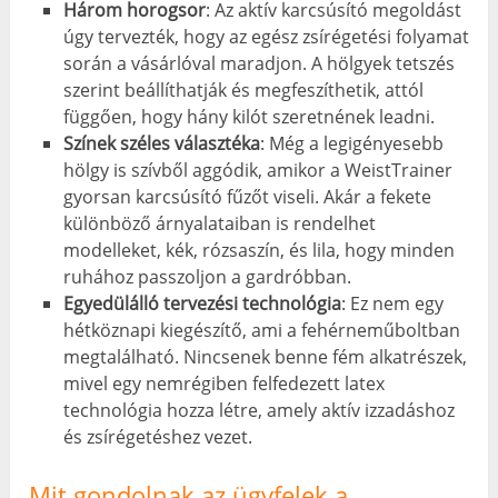
Három horogsor
: Az aktív karcsúsító megoldást
úgy tervezték, hogy az egész zsírégetési folyamat
során a vásárlóval maradjon. A hölgyek tetszés
szerint beállíthatják és megfeszíthetik, attól
függően, hogy hány kilót szeretnének leadni.
Színek széles választéka
: Még a legigényesebb
hölgy is szívből aggódik, amikor a WeistTrainer
gyorsan karcsúsító fűzőt viseli. Akár a fekete
különböző árnyalataiban is rendelhet
modelleket, kék, rózsaszín, és lila, hogy minden
ruhához passzoljon a gardróbban.
Egyedülálló tervezési technológia
: Ez nem egy
hétköznapi kiegészítő, ami a fehérneműboltban
megtalálható. Nincsenek benne fém alkatrészek,
mivel egy nemrégiben felfedezett latex
technológia hozza létre, amely aktív izzadáshoz
és zsírégetéshez vezet.
Mit gondolnak az ügyfelek a