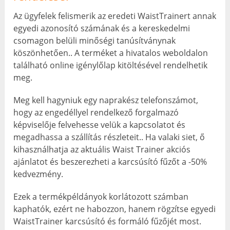
Az ügyfelek felismerik az eredeti WaistTrainert annak
egyedi azonosító számának és a kereskedelmi
csomagon belüli minőségi tanúsítványnak
köszönhetően.. A terméket a hivatalos weboldalon
található online igénylőlap kitöltésével rendelhetik
meg.
Meg kell hagyniuk egy naprakész telefonszámot,
hogy az engedéllyel rendelkező forgalmazó
képviselője felvehesse velük a kapcsolatot és
megadhassa a szállítás részleteit.. Ha valaki siet, ő
kihasználhatja az aktuális Waist Trainer akciós
ajánlatot és beszerezheti a karcsúsító fűzőt a -50%
kedvezmény.
Ezek a termékpéldányok korlátozott számban
kaphatók, ezért ne habozzon, hanem rögzítse egyedi
WaistTrainer karcsúsító és formáló fűzőjét most.