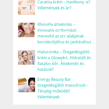
Carattia krém – Hatékony -e?
Vélemények és ár?
RhinoFix áttekintés –
Innovatív orrformázó
merevítő az orr alakjának
korrekciójához és javításához
Hialuronika – Öregedésgátló
krém a Glowyért, Hidratált és
fiatalos bőr. Áttekintés és
hatások?
Energy Beauty Bar
öregedésgátló masszírozó –
Tényleg működik?
Vélemények