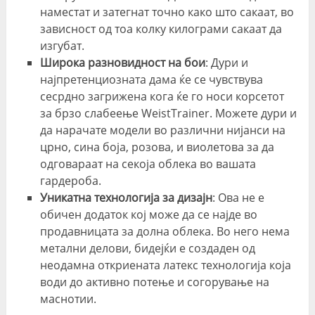
наместат и затегнат точно како што сакаат, во
зависност од тоа колку килограми сакаат да
изгубат.
Широка разновидност на бои
: Дури и
најпретенциозната дама ќе се чувствува
сесрдно загрижена кога ќе го носи корсетот
за брзо слабеење WeistTrainer. Можете дури и
да нарачате модели во различни нијанси на
црно, сина боја, розова, и виолетова за да
одговараат на секоја облека во вашата
гардероба.
Уникатна технологија за дизајн
: Ова не е
обичен додаток кој може да се најде во
продавницата за долна облека. Во него нема
метални делови, бидејќи е создаден од
неодамна откриената латекс технологија која
води до активно потење и согорување на
маснотии.