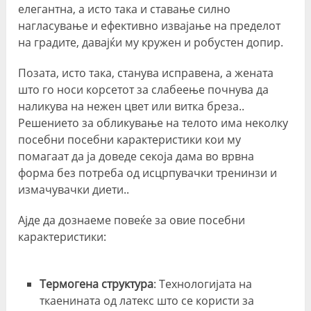
елегантна, а исто така и ставање силно
нагласување и ефективно извајање на пределот
на градите, давајќи му кружен и робустен допир.
Позата, исто така, станува исправена, а жената
што го носи корсетот за слабеење почнува да
наликува на нежен цвет или витка бреза..
Решението за обликување на телото има неколку
посебни посебни карактеристики кои му
помагаат да ја доведе секоја дама во врвна
форма без потреба од исцрпувачки тренинзи и
измачувачки диети..
Ајде да дознаеме повеќе за овие посебни
карактеристики:
Термогена структура
: Технологијата на
ткаенината од латекс што се користи за