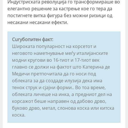
Индустриската револуција го трансформираше во
елегантно решение за кастрење кое го тера да
постигнете витка фигура без можни ризици од
несакани несакани ефекти.
Curубопитен факт:
Широката популарност на корсетот и
неговото наметнување меѓу италијанските
модни кругови во 16-тиот и 17-тиот век
главно се должи на фактот што Катерина де
Медичи претпочитала да го носи под
облеката за да создаде илузија дека има
тенок струк и сјајни форми.. Во тоа време,
облеката личеше на инка, а предниот дел на
корсажот беше направен од дабово дрво,
буково дрво, метал, слонова коска или китска
коска.