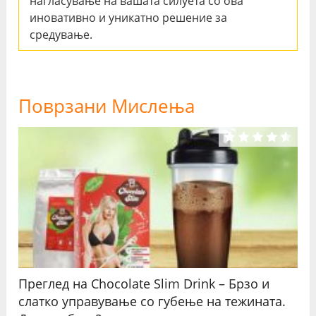
нагласување на вашата силуета со ова
иновативно и уникатно решение за
средување.
Поврзани Мислења
Преглед на Chocolate Slim Drink – Брзо и
слатко управување со губење на тежината.