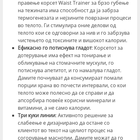
правење корсет Waist Trainer за брзо губење
на тежината има способност да ја забрза
термогенезата и нејзините поврзани процеси
во телото. Ги стимулира оние делови од
телото кои се одговорни за нив и го забрзува
чистењето од токсините и вишокот калории.
Ефикасно го потиснува гладот
: Корсетот за
дотерување има ефект на тонирање и
обликување на стомачните мускули, го
потиснува апетитот, и го намалува гладот.
Дамите почнуваат да консумираат помали
порции храна во почести интервали, со кои
телото може полесно да се справи и да
апсорбира повеќе корисни минерали и
витамини, а не само калории.
Три куки линии
: Активното решение за
слабеење е дизајнирано да остане со
клиентот во текот на целиот процес на
согорување маснотии. Дамите можат да го