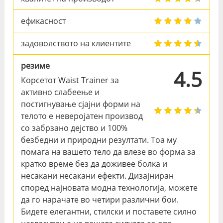
ефикасност
задоволството на клиентите
резиме
4.5
Корсетот Waist Trainer за
активно слабеење и
постигнување сјајни форми на
телото е неверојатен производ
со забрзано дејство и 100%
безбедни и природни резултати. Тоа му
помага на вашето тело да влезе во форма за
кратко време без да доживее болка и
несакани несакани ефекти. Дизајниран
според најновата модна технологија, можете
да го нарачате во четири различни бои.
Бидете елегантни, стилски и поставете силно