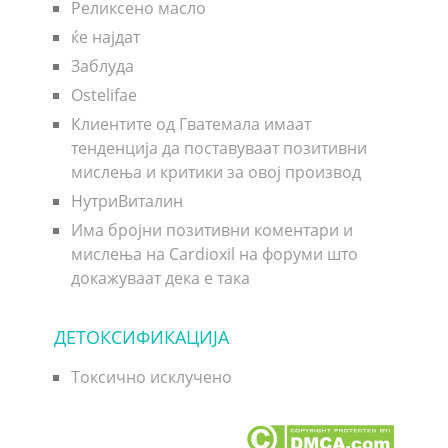
Реликсено масло
ќе најдат
Заблуда
Ostelifae
Клиентите од Гватемала имаат
тенденција да поставуваат позитивни
мислења и критики за овој производ
НутриВиталин
Има бројни позитивни коментари и
мислења на Cardioxil на форуми што
докажуваат дека е така
ДЕТОКСИФИКАЦИЈА
Токсично исклучено