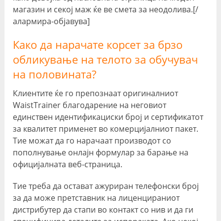
магазин и секој маж ќе ве смета за неодолива.[/
алармира-објавува]
Како да нарачате корсет за брзо
обликување на телото за обучувач
на половината?
Клиентите ќе го препознаат оригиналниот
WaistTrainer благодарение на неговиот
единствен идентификациски број и сертификатот
за квалитет применет во комерцијалниот пакет.
Тие можат да го нарачаат производот со
пополнување онлајн формулар за барање на
официјалната веб-страница.
Тие треба да остават ажуриран телефонски број
за да може претставник на лиценцираниот
дистрибутер да стапи во контакт со нив и да ги