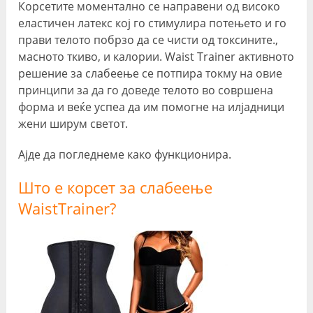
Корсетите моментално се направени од високо
еластичен латекс кој го стимулира потењето и го
прави телото побрзо да се чисти од токсините.,
масното ткиво, и калории. Waist Trainer активното
решение за слабеење се потпира токму на овие
принципи за да го доведе телото во совршена
форма и веќе успеа да им помогне на илјадници
жени ширум светот.
Ајде да погледнеме како функционира.
Што е корсет за слабеење
WaistTrainer?