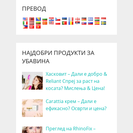
ПРЕВОД
НАЈДОБРИ ПРОДУКТИ ЗА
УБАВИНА
Хасковит – Дали е добро &
Reliant Спреј за раст на
косата? Мислења & Цена!
Carattia крем – Дали е
ефикасно? Осврти и цена?
Преглед на RhinoFix –