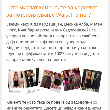
Што мислат клиентите за корсетот
за потстрижување WaistTrainer?
Ѕвезди како Ким Кардашијан, Џесика Алба, Меган
Фокс, Килибарна роза, и Ана Седокова веќе се
уверија во способноста на корсетот за слабеење
да ја претвори секоја жена во супер модел.
Модниот додаток силно го препорачуваат како
еден од најефикасните и 100% сигурно средство
за брзо обликување на телото.
Клиентите исто така се повеќе од задоволни со
нивните резултати. Десетици илјади жени ширум