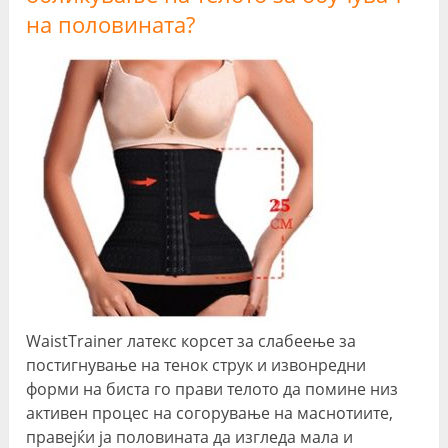
на половината?
WaistTrainer латекс корсет за слабеење за
постигнување на тенок струк и извонредни
форми на биста го прави телото да помине низ
активен процес на согорување на маснотиите,
правејќи ја половината да изгледа мала и