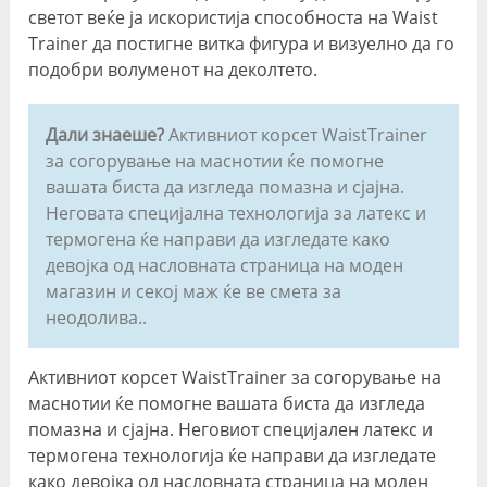
светот веќе ја искористија способноста на Waist
Trainer да постигне витка фигура и визуелно да го
подобри волуменот на деколтето.
Дали знаеше?
Активниот корсет WaistTrainer
за согорување на маснотии ќе помогне
вашата биста да изгледа помазна и сјајна.
Неговата специјална технологија за латекс и
термогена ќе направи да изгледате како
девојка од насловната страница на моден
магазин и секој маж ќе ве смета за
неодолива..
Активниот корсет WaistTrainer за согорување на
маснотии ќе помогне вашата биста да изгледа
помазна и сјајна. Неговиот специјален латекс и
термогена технологија ќе направи да изгледате
како девојка од насловната страница на моден