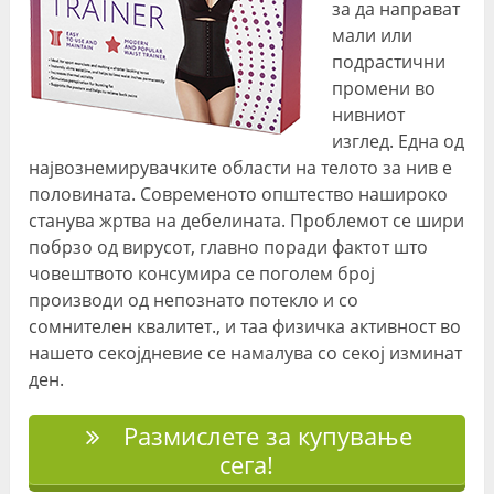
за да направат
мали или
подрастични
промени во
нивниот
изглед. Една од
највознемирувачките области на телото за нив е
половината. Современото општество нашироко
станува жртва на дебелината. Проблемот се шири
побрзо од вирусот, главно поради фактот што
човештвото консумира се поголем број
производи од непознато потекло и со
сомнителен квалитет., и таа физичка активност во
нашето секојдневие се намалува со секој изминат
ден.
Размислете за купување
сега!