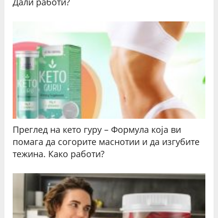
Дали работи?
Преглед на кето гуру – Формула која ви
помага да согорите маснотии и да изгубите
тежина. Како работи?