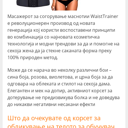
Масажерот за согорување маснотии WaistTrainer
е револуционерен производ од новата
генерација кој користи воспоставени принципи
во комбинација со најновата козметичка
технологија и модни трендови за да и помогне на
секоја жена да ја стекне саканата форма преку
100% природен метод.
Може да се нарача во неколку различни бои –
сина боја, розова, виолетова, и црна боја за да
одговара на облеката и стилот на секоја дама.
Елегантен и мек на допир, активниот корсет за
дотерување не предизвикува болка и не доведува
до никакви негативни несакани ефекти
Што да очекувате од корсет за
обликување на телото за обучувач