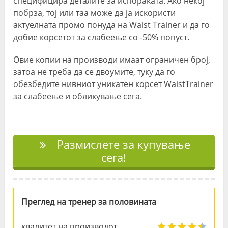
специфицира деталите за испораката. Ако некој
побрза, тој или таа може да ја искористи
актуелната промо понуда на Waist Trainer и да го
добие корсетот за слабеење со -50% попуст.
Овие копии на производи имаат ограничен број,
затоа не треба да се двоумите, туку да го
обезбедите нивниот уникатен корсет WaistTrainer
за слабеење и обликување сега.
Размислете за купување
сега!
Преглед на тренер за половината
квалитет на производот