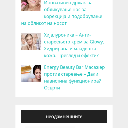
Иновативен држач за
обликување нос за
корекција и подобрување
на обликот на носот
Хијалуроника – Анти-
стареењето крем за Glowy,
Хидрирана и младешка
кожа. Преглед и ефекти?
Energy Beauty Bar Масажер
против стареење – Дали
навистина функционира?
Осврти
неодамнешните