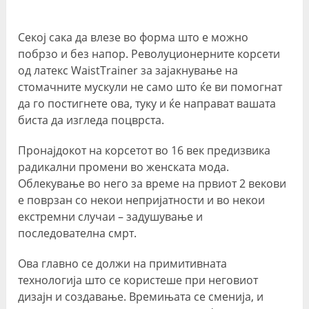
Секој сака да влезе во форма што е можно
побрзо и без напор. Револуционерните корсети
од латекс WaistTrainer за зајакнување на
стомачните мускули не само што ќе ви помогнат
да го постигнете ова, туку и ќе направат вашата
биста да изгледа поцврста.
Пронајдокот на корсетот во 16 век предизвика
радикални промени во женската мода.
Облекување во него за време на првиот 2 векови
е поврзан со некои непријатности и во некои
екстремни случаи – задушување и
последователна смрт.
Ова главно се должи на примитивната
технологија што се користеше при неговиот
дизајн и создавање. Времињата се сменија, и