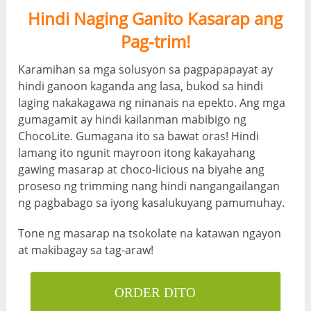
Hindi Naging Ganito Kasarap ang
Pag-trim!
Karamihan sa mga solusyon sa pagpapapayat ay
hindi ganoon kaganda ang lasa, bukod sa hindi
laging nakakagawa ng ninanais na epekto. Ang mga
gumagamit ay hindi kailanman mabibigo ng
ChocoLite. Gumagana ito sa bawat oras! Hindi
lamang ito ngunit mayroon itong kakayahang
gawing masarap at choco-licious na biyahe ang
proseso ng trimming nang hindi nangangailangan
ng pagbabago sa iyong kasalukuyang pamumuhay.
Tone ng masarap na tsokolate na katawan ngayon
at makibagay sa tag-araw!
ORDER DITO