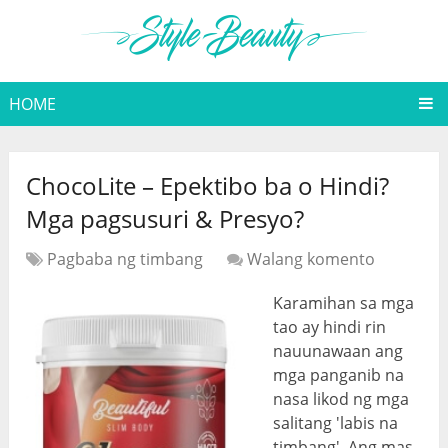
HOME
ChocoLite – Epektibo ba o Hindi?
Mga pagsusuri & Presyo?
Pagbaba ng timbang
Walang komento
Karamihan sa mga
tao ay hindi rin
nauunawaan ang
mga panganib na
nasa likod ng mga
salitang 'labis na
timbang'. Ang mas