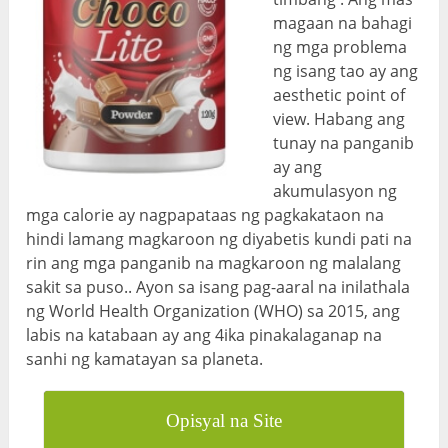
magaan na bahagi
ng mga problema
ng isang tao ay ang
aesthetic point of
view. Habang ang
tunay na panganib
ay ang
akumulasyon ng
mga calorie ay nagpapataas ng pagkakataon na
hindi lamang magkaroon ng diyabetis kundi pati na
rin ang mga panganib na magkaroon ng malalang
sakit sa puso.. Ayon sa isang pag-aaral na inilathala
ng World Health Organization (WHO) sa 2015, ang
labis na katabaan ay ang 4
ika
pinakalaganap na
sanhi ng kamatayan sa planeta.
Opisyal na Site