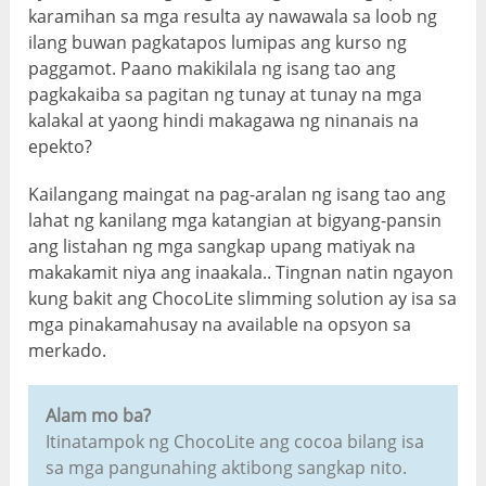
karamihan sa mga resulta ay nawawala sa loob ng
ilang buwan pagkatapos lumipas ang kurso ng
paggamot. Paano makikilala ng isang tao ang
pagkakaiba sa pagitan ng tunay at tunay na mga
kalakal at yaong hindi makagawa ng ninanais na
epekto?
Kailangang maingat na pag-aralan ng isang tao ang
lahat ng kanilang mga katangian at bigyang-pansin
ang listahan ng mga sangkap upang matiyak na
makakamit niya ang inaakala.. Tingnan natin ngayon
kung bakit ang ChocoLite slimming solution ay isa sa
mga pinakamahusay na available na opsyon sa
merkado.
Alam mo ba?
Itinatampok ng ChocoLite ang cocoa bilang isa
sa mga pangunahing aktibong sangkap nito.