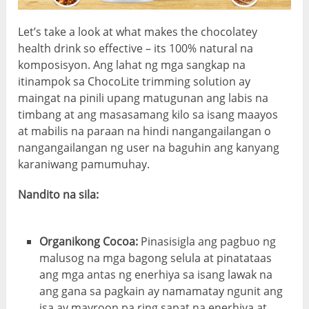
Let’s take a look at what makes the chocolatey
health drink so effective
–
its
100% natural na
komposisyon. Ang lahat ng mga sangkap na
itinampok sa ChocoLite trimming solution ay
maingat na pinili upang matugunan ang labis na
timbang at ang masasamang kilo sa isang maayos
at mabilis na paraan na hindi nangangailangan o
nangangailangan ng user na baguhin ang kanyang
karaniwang pamumuhay.
Nandito na sila:
Organikong Cocoa:
Pinasisigla ang pagbuo ng
malusog na mga bagong selula at pinatataas
ang mga antas ng enerhiya sa isang lawak na
ang gana sa pagkain ay namamatay ngunit ang
isa ay mayroon pa ring sapat na enerhiya at