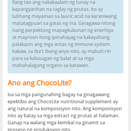
Ilang tao ang nakakaalam ng tunay na
kapangyarihan na taglay ng prutas. Ito ay
lubhang mayaman sa lauric acid na karaniwang
matatagpuan sa gatas ng ina. Ginagawa nitong
isang perpektong mapagkukunan ng enerhiya
at mayroon itong ipinahayag na kakayahang
palakasin ang mga antas ng immune system.
kakaw, sa iba't ibang anyo nito, ay mabuti rin
para sa kalusugan ng balat at sa mga
mahahalagang organo sa katawan.
Ano ang ChocoLite?
Isa sa mga pangunahing bagay na ginagawang
epektibo ang ChocoLite nutritional supplement ay
ang natural na komposisyon nito. Ang komposisyon
nito ay batay sa mga extract ng prutas at halaman.
Ganap na walang mga kemikal na ginamit sa
proseso ng produksyon nito.