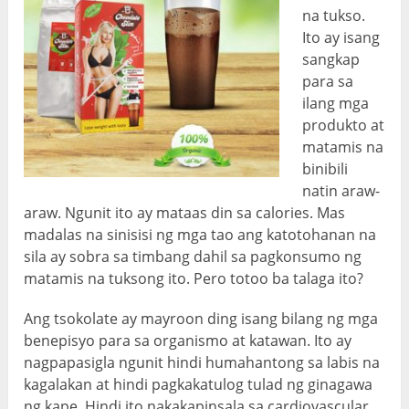
na tukso.
Ito ay isang
sangkap
para sa
ilang mga
produkto at
matamis na
binibili
natin araw-
araw. Ngunit ito ay mataas din sa calories. Mas
madalas na sinisisi ng mga tao ang katotohanan na
sila ay sobra sa timbang dahil sa pagkonsumo ng
matamis na tuksong ito. Pero totoo ba talaga ito?
Ang tsokolate ay mayroon ding isang bilang ng mga
benepisyo para sa organismo at katawan. Ito ay
nagpapasigla ngunit hindi humahantong sa labis na
kagalakan at hindi pagkakatulog tulad ng ginagawa
ng kape. Hindi ito nakakapinsala sa cardiovascular