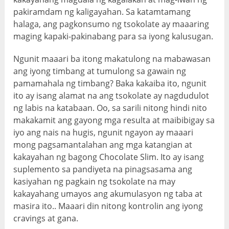
pakiramdam ng kaligayahan. Sa katamtamang
halaga, ang pagkonsumo ng tsokolate ay maaaring
maging kapaki-pakinabang para sa iyong kalusugan.
Ngunit maaari ba itong makatulong na mabawasan
ang iyong timbang at tumulong sa gawain ng
pamamahala ng timbang? Baka kakaiba ito, ngunit
ito ay isang alamat na ang tsokolate ay nagdudulot
ng labis na katabaan. Oo, sa sarili nitong hindi nito
makakamit ang gayong mga resulta at maibibigay sa
iyo ang nais na hugis, ngunit ngayon ay maaari
mong pagsamantalahan ang mga katangian at
kakayahan ng bagong Chocolate Slim. Ito ay isang
suplemento sa pandiyeta na pinagsasama ang
kasiyahan ng pagkain ng tsokolate na may
kakayahang umayos ang akumulasyon ng taba at
masira ito.. Maaari din nitong kontrolin ang iyong
cravings at gana.