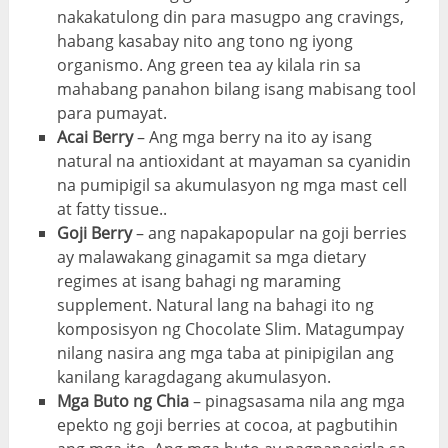
nakakatulong din para masugpo ang cravings,
habang kasabay nito ang tono ng iyong
organismo. Ang green tea ay kilala rin sa
mahabang panahon bilang isang mabisang tool
para pumayat.
Acai Berry
– Ang mga berry na ito ay isang
natural na antioxidant at mayaman sa cyanidin
na pumipigil sa akumulasyon ng mga mast cell
at fatty tissue..
Goji Berry
– ang napakapopular na goji berries
ay malawakang ginagamit sa mga dietary
regimes at isang bahagi ng maraming
supplement. Natural lang na bahagi ito ng
komposisyon ng Chocolate Slim. Matagumpay
nilang nasira ang mga taba at pinipigilan ang
kanilang karagdagang akumulasyon.
Mga Buto ng Chia
– pinagsasama nila ang mga
epekto ng goji berries at cocoa, at pagbutihin