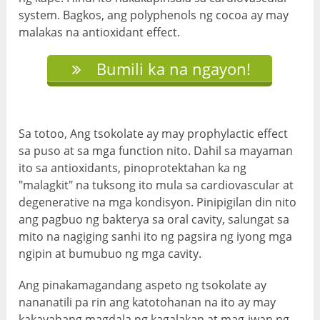
system. Bagkos, ang polyphenols ng cocoa ay may
malakas na antioxidant effect.
Bumili ka na ngayon!
Sa totoo, Ang tsokolate ay may prophylactic effect
sa puso at sa mga function nito. Dahil sa mayaman
ito sa antioxidants, pinoprotektahan ka ng
"malagkit" na tuksong ito mula sa cardiovascular at
degenerative na mga kondisyon. Pinipigilan din nito
ang pagbuo ng bakterya sa oral cavity, salungat sa
mito na nagiging sanhi ito ng pagsira ng iyong mga
ngipin at bumubuo ng mga cavity.
Ang pinakamagandang aspeto ng tsokolate ay
nananatili pa rin ang katotohanan na ito ay may
kakayahang magdala ng kagalakan at mag-iwan ng