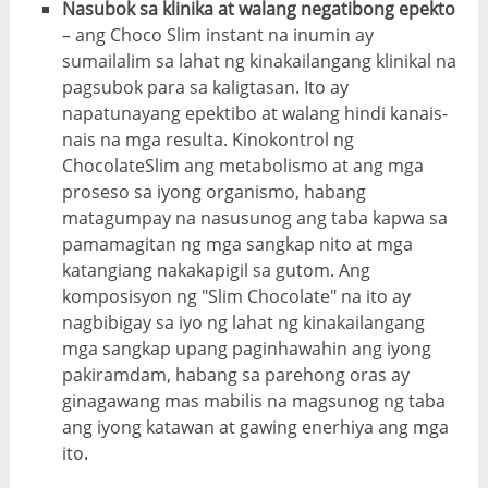
Nasubok sa klinika at walang negatibong epekto
– ang Choco Slim instant na inumin ay
sumailalim sa lahat ng kinakailangang klinikal na
pagsubok para sa kaligtasan. Ito ay
napatunayang epektibo at walang hindi kanais-
nais na mga resulta. Kinokontrol ng
ChocolateSlim ang metabolismo at ang mga
proseso sa iyong organismo, habang
matagumpay na nasusunog ang taba kapwa sa
pamamagitan ng mga sangkap nito at mga
katangiang nakakapigil sa gutom. Ang
komposisyon ng "Slim Chocolate" na ito ay
nagbibigay sa iyo ng lahat ng kinakailangang
mga sangkap upang paginhawahin ang iyong
pakiramdam, habang sa parehong oras ay
ginagawang mas mabilis na magsunog ng taba
ang iyong katawan at gawing enerhiya ang mga
ito.