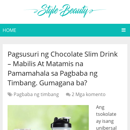
HOME
Pagsusuri ng Chocolate Slim Drink
– Mabilis At Matamis na
Pamamahala sa Pagbaba ng
Timbang. Gumagana ba?
Pagbaba ng timbang
2 Mga komento
Ang
tsokolate
ay isang
unibersal