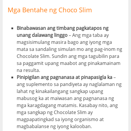
Mga Bentahe ng Choco Slim
Binabawasan ang timbang pagkatapos ng
unang dalawang linggo
– Ang mga taba ay
magsisimulang masira bago ang iyong mga
mata sa sandaling simulan mo ang pag-inom ng
Chocolate Slim. Sundin ang mga tagubilin para
sa paggamit upang maabot ang pinakamainam
na resulta.
Pinipigilan ang pagnanasa at pinapasigla ka
–
ang suplemento sa pandiyeta ay naglalaman ng
lahat ng kinakailangang sangkap upang
mabusog ka at maiwasan ang pagnanasa ng
mga karagdagang matamis. Kasabay nito, ang
mga sangkap ng Chocolate Slim ay
magpapatingkad sa iyong organismo at
magbabalanse ng iyong kalooban.