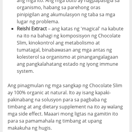
ang mga ito. Ang mga buto ay nagpapasigla sa
organismo, habang sa parehong oras
pinipigilan ang akumulasyon ng taba sa mga
lugar ng problema.
Reishi Extract
– ang katas ng 'magical' na kabute
na ito na bahagi ng komposisyon ng Chocolate
Slim, kinokontrol ang metabolismo at
tumatagal, binabawasan ang mga antas ng
kolesterol sa organismo at pinangangalagaan
ang pangkalahatang estado ng iyong immune
system.
Ang pinagmulan ng mga sangkap ng Chocolate Slim
ay 100% organic at natural. Ito ay isang kapaki-
pakinabang na solusyon para sa pagbaba ng
timbang at ang dietary supplement na ito ay walang
mga side effect. Maaari mong ligtas na gamitin ito
para sa pamamahala ng timbang at upang
makakuha ng hugis.