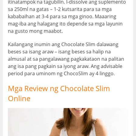
itinatampok na tagubilin. I-dissolve ang suplemento
sa 250ml na gatas – 1-2 kutsarita para sa mga
kababaihan at 3-4 para sa mga ginoo. Maaaring
mag-iba ang halagang ito depende sa mga layunin
na gusto mong maabot.
Kailangang inumin ang Chocolate Slim dalawang
beses sa isang araw – isang beses sa halip na
almusal at sa pangalawang pagkakataon na palitan
ang isa pang pagkain sa iyong araw. Ang advisable
period para uminom ng ChocoSlim ay 4 linggo.
Mga Review ng Chocolate Slim
Online