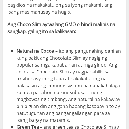
pagkilos na makakatulong sa iyong makamit ang
isang mas mahusay na hugis.
Ang Choco Slim ay walang GMO o hindi malinis na
sangkap, galing ito sa kalikasan:
Natural na Cocoa
– ito ang pangunahing dahilan
kung bakit ang Chocolate Slim ay nagiging
popular sa mga kababaihan at mga ginoo. Ang
cocoa sa Chocolate Slim ay nagpapabilis sa
oksihenasyon ng taba at nakakatulong na
palakasin ang immune system na napakahalaga
sa mga panahon na sinusubukan mong
magbawas ng timbang. Ang natural na kakaw ay
pinipigilan din ang gana habang kasabay nito ay
natutugunan ang pangangailangan para sa
isang bagay na matamis.
Green Tea
– ang green tea sa Chocolate Slim ay