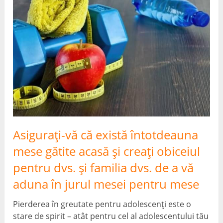
Asigurați-vă că există întotdeauna
mese gătite acasă și creați obiceiul
pentru dvs. și familia dvs. de a vă
aduna în jurul mesei pentru mese
Pierderea în greutate pentru adolescenți este o
stare de spirit – atât pentru cel al adolescentului tău