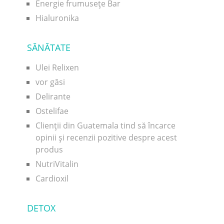
Energie frumusețe Bar
Hialuronika
SĂNĂTATE
Ulei Relixen
vor găsi
Delirante
Ostelifae
Clienții din Guatemala tind să încarce
opinii și recenzii pozitive despre acest
produs
NutriVitalin
Cardioxil
DETOX