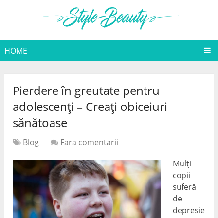
HOME
Pierdere în greutate pentru
adolescenți – Creați obiceiuri
sănătoase
Blog
Fara comentarii
Mulți
copii
suferă
de
depresie