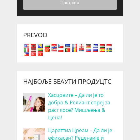
Претрага
PREVOD
НАЈБОЉЕ БЕАУТИ ПРОДУЦТС
Хасцовите – Да ли је то
добро & Релиант спреј за
раст косе? Мишљења &
Цена!
Цараттиа Цреам – Да ли је
ефикасан? Рецензије и