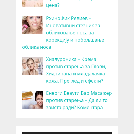
цена?
РхиноФик Ревиев –
Иновативни стезник за
обликовање носа за
корекцију и побољшање
облика носа
Хиалуроника – Крема
против старења за Глови,
Хидрирана и младалачка
кожа. Преглед и ефекти?
Енерги Беаути Бар Масажер
против старења – Да ли то
заиста ради? Коментара