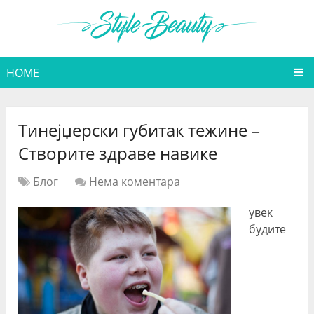
HOME
Тинејџерски губитак тежине –
Створите здраве навике
Блог
Нема коментара
увек
будите