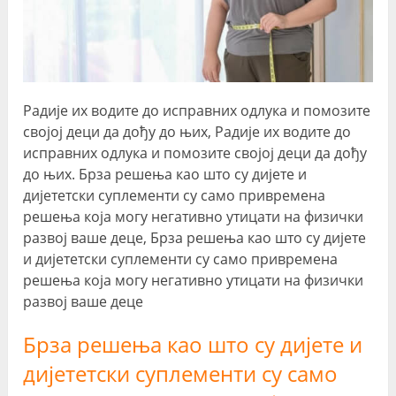
Радије их водите до исправних одлука и помозите
својој деци да дођу до њих, Радије их водите до
исправних одлука и помозите својој деци да дођу
до њих. Брза решења као што су дијете и
дијететски суплементи су само привремена
решења која могу негативно утицати на физички
развој ваше деце, Брза решења као што су дијете
и дијететски суплементи су само привремена
решења која могу негативно утицати на физички
развој ваше деце
Брза решења као што су дијете и
дијететски суплементи су само