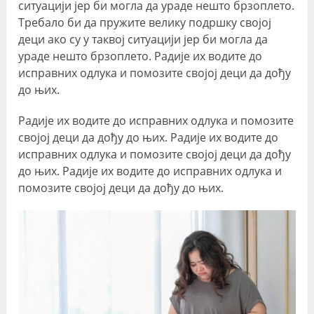
ситуацији јер би могла да ураде нешто брзоплето.
Требало би да пружите велику подршку својој
деци ако су у таквој ситуацији јер би могла да
ураде нешто брзоплето. Радије их водите до
исправних одлука и помозите својој деци да дођу
до њих.
Радије их водите до исправних одлука и помозите
својој деци да дођу до њих. Радије их водите до
исправних одлука и помозите својој деци да дођу
до њих. Радије их водите до исправних одлука и
помозите својој деци да дођу до њих.