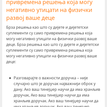
привремена решења која могу
негативно утицати на физички
развој ваше деце
Брза решења као што су дијете и дијететски
суплементи су само привремена решења која
могу негативно утицати на физички развој ваше
деце. Брза решења као што су дијете и дијететски
суплементи су само привремена решења која
могу негативно утицати на физички развој ваше
деце:
Разговарајте о важности доручка – није
случајно што је доручак најважнији оброк у
дану. Ако ваш тинејџер научи да има хранљив
доручак, Ако ваш тинејџер научи да има
хранљив доручак. Ако ваш тинејџер научи да
има хранљив доручак, Ако ваш тинејџер