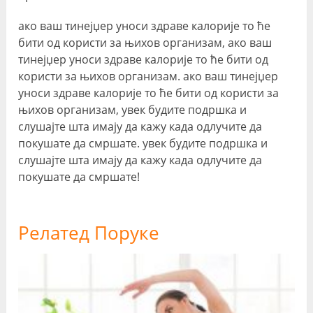
ако ваш тинејџер уноси здраве калорије то ће
бити од користи за њихов организам, ако ваш
тинејџер уноси здраве калорије то ће бити од
користи за њихов организам. ако ваш тинејџер
уноси здраве калорије то ће бити од користи за
њихов организам, увек будите подршка и
слушајте шта имају да кажу када одлучите да
покушате да смршате. увек будите подршка и
слушајте шта имају да кажу када одлучите да
покушате да смршате!
Релатед Поруке