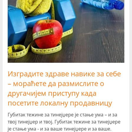
Изградите здраве навике за себе
– мораћете да размислите о
другачијем приступу када
посетите локалну продавницу
Губитак тежине за тинејџере је стање ума – и за
твој тинејџер и твој. Губитак тежине за тинејџере
је стање ума - и за ваше тинејџере и за ваше.