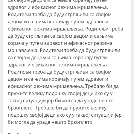
здравог и ефикасног режима мршављења,
Родитељи треба да буду стрпљиви са својом
децом и са њима корачају путем здравог и
ефикасног режима мршављења, Родитељи треба
да буду стрпљиви са својом децом и са њима
корачају путем здравог и ефикасног режима
мршављења. Родитељи треба да буду стрпљиви
са својом децом и са њима корачају путем
здравог и ефикасног режима мршављења.
Родитељи треба да буду стрпљиви са својом
децом и са њима корачају путем здравог и
ефикасног режима мршављења. Требало би да
пружите велику подршку својој деци ако су у
таквој ситуацији јер би могла да ураде нешто
брзоплето. Требало би да пружите велику
подршку својој деци ако су у таквој ситуацији јер
би могла да ураде нешто брзоплето.