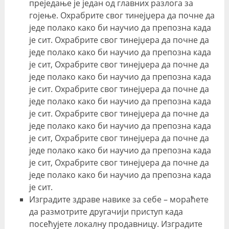
преједање је један од главних разлога за
гојење. Охрабрите свог тинејџера да почне да
једе полако како би научио да препозна када
је сит. Охрабрите свог тинејџера да почне да
једе полако како би научио да препозна када
је сит, Охрабрите свог тинејџера да почне да
једе полако како би научио да препозна када
је сит. Охрабрите свог тинејџера да почне да
једе полако како би научио да препозна када
је сит. Охрабрите свог тинејџера да почне да
једе полако како би научио да препозна када
је сит, Охрабрите свог тинејџера да почне да
једе полако како би научио да препозна када
је сит, Охрабрите свог тинејџера да почне да
једе полако како би научио да препозна када
је сит.
Изградите здраве навике за себе – мораћете
да размотрите другачији приступ када
посећујете локалну продавницу. Изградите