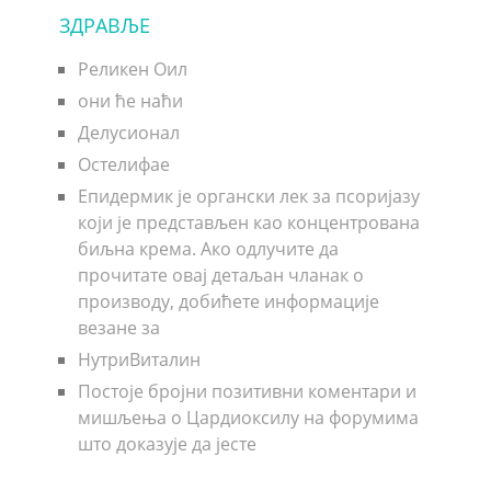
ЗДРАВЉЕ
Реликен Оил
они ће наћи
Делусионал
Остелифае
Епидермик је органски лек за псоријазу
који је представљен као концентрована
биљна крема. Ако одлучите да
прочитате овај детаљан чланак о
производу, добићете информације
везане за
НутриВиталин
Постоје бројни позитивни коментари и
мишљења о Цардиоксилу на форумима
што доказује да јесте