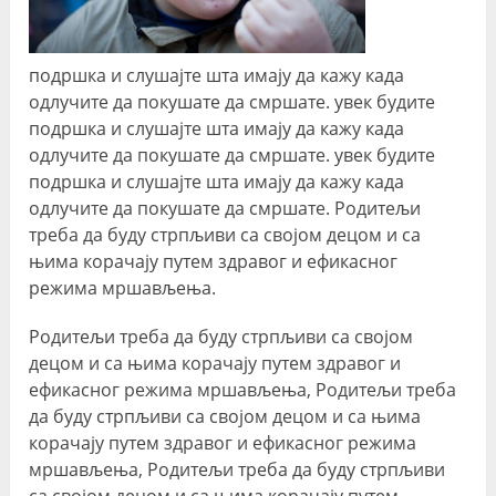
подршка и слушајте шта имају да кажу када
одлучите да покушате да смршате. увек будите
подршка и слушајте шта имају да кажу када
одлучите да покушате да смршате. увек будите
подршка и слушајте шта имају да кажу када
одлучите да покушате да смршате. Родитељи
треба да буду стрпљиви са својом децом и са
њима корачају путем здравог и ефикасног
режима мршављења.
Родитељи треба да буду стрпљиви са својом
децом и са њима корачају путем здравог и
ефикасног режима мршављења, Родитељи треба
да буду стрпљиви са својом децом и са њима
корачају путем здравог и ефикасног режима
мршављења, Родитељи треба да буду стрпљиви
са својом децом и са њима корачају путем