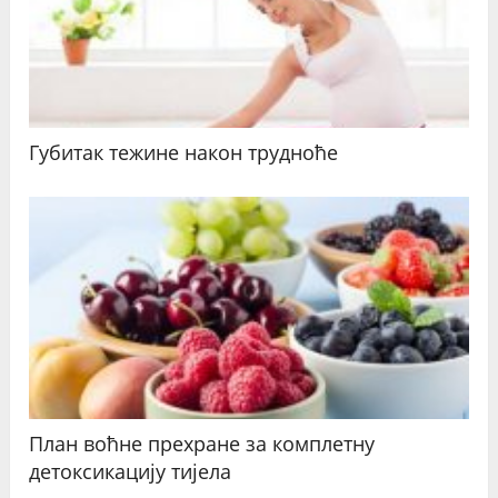
Губитак тежине након трудноће
План воћне прехране за комплетну
детоксикацију тијела