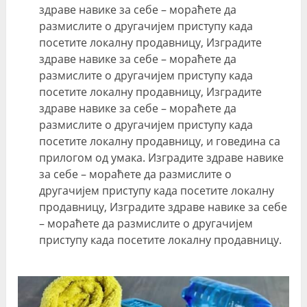
здраве навике за себе – мораћете да
размислите о другачијем приступу када
посетите локалну продавницу, Изградите
здраве навике за себе – мораћете да
размислите о другачијем приступу када
посетите локалну продавницу, Изградите
здраве навике за себе – мораћете да
размислите о другачијем приступу када
посетите локалну продавницу, и говедина са
прилогом од умака. Изградите здраве навике
за себе – мораћете да размислите о
другачијем приступу када посетите локалну
продавницу, Изградите здраве навике за себе
– мораћете да размислите о другачијем
приступу када посетите локалну продавницу.