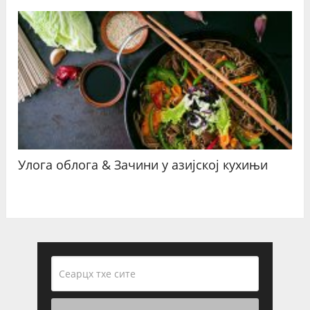
Улога облога & Зачини у азијској кухињи