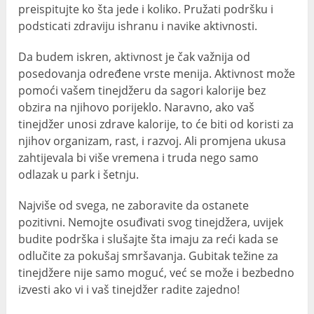
preispitujte ko šta jede i koliko. Pružati podršku i
podsticati zdraviju ishranu i navike aktivnosti.
Da budem iskren, aktivnost je čak važnija od
posedovanja određene vrste menija. Aktivnost može
pomoći vašem tinejdžeru da sagori kalorije bez
obzira na njihovo porijeklo. Naravno, ako vaš
tinejdžer unosi zdrave kalorije, to će biti od koristi za
njihov organizam, rast, i razvoj. Ali promjena ukusa
zahtijevala bi više vremena i truda nego samo
odlazak u park i šetnju.
Najviše od svega, ne zaboravite da ostanete
pozitivni. Nemojte osuđivati ​​svog tinejdžera, uvijek
budite podrška i slušajte šta imaju za reći kada se
odlučite za pokušaj smršavanja. Gubitak težine za
tinejdžere nije samo moguć, već se može i bezbedno
izvesti ako vi i vaš tinejdžer radite zajedno!