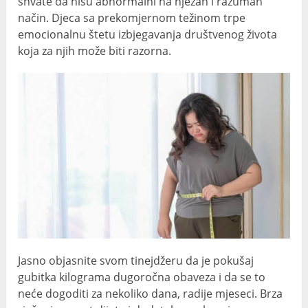
shvate da nisu abnormalni na nježan i razuman
način. Djeca sa prekomjernom težinom trpe
emocionalnu štetu izbjegavanja društvenog života
koja za njih može biti razorna.
Jasno objasnite svom tinejdžeru da je pokušaj
gubitka kilograma dugoročna obaveza i da se to
neće dogoditi za nekoliko dana, radije mjeseci. Brza