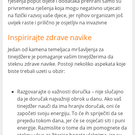
rješenja poput dijete i dodataka prehrani samo su
privremena rješenja koja mogu negativno utjecati
na fizički razvoj vaše djece, jer njihov organizam još
uvijek raste i prilično je osjetljiv na invazivne
Inspirirajte zdrave navike
Jedan od kamena temeljaca mršavljenja za
tinejdžere je pomaganje vašim tinejdžerima da
steknu zdrave navike. Postoji nekoliko aspekata koje
biste trebali uzeti u obzir:
Razgovarajte o važnosti doručka – nije slučajno
da je doručak najvažniji obrok u danu. Ako vaš
tinejdžer nauči da ima hranjiv doručak, oni će
započeti svoju energiju. To će ih spriječiti da se
prejedu tokom dana, jer će se osjećati siti i puni
energije. Razmislite o tome da im pomognete da