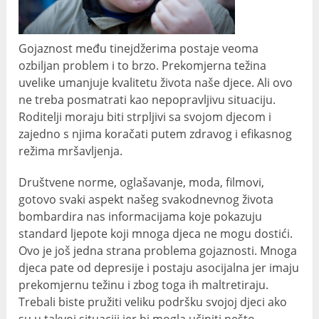
Gojaznost među tinejdžerima postaje veoma
ozbiljan problem i to brzo. Prekomjerna težina
uvelike umanjuje kvalitetu života naše djece. Ali ovo
ne treba posmatrati kao nepopravljivu situaciju.
Roditelji moraju biti strpljivi sa svojom djecom i
zajedno s njima koračati putem zdravog i efikasnog
režima mršavljenja.
Društvene norme, oglašavanje, moda, filmovi,
gotovo svaki aspekt našeg svakodnevnog života
bombardira nas informacijama koje pokazuju
standard ljepote koji mnoga djeca ne mogu dostići.
Ovo je još jedna strana problema gojaznosti. Mnoga
djeca pate od depresije i postaju asocijalna jer imaju
prekomjernu težinu i zbog toga ih maltretiraju.
Trebali biste pružiti veliku podršku svojoj djeci ako
su u takvoj situaciji jer bi mogla učiniti nešto