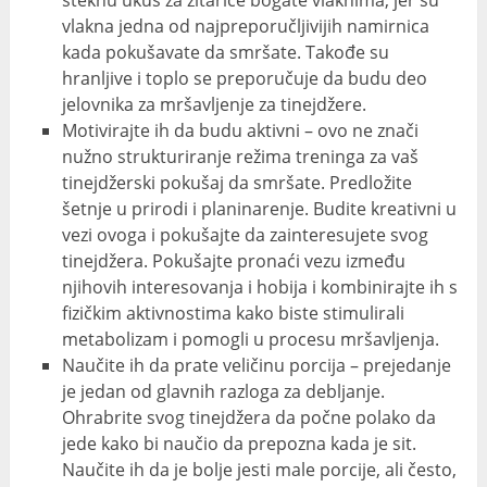
steknu ukus za žitarice bogate vlaknima, jer su
vlakna jedna od najpreporučljivijih namirnica
kada pokušavate da smršate. Takođe su
hranljive i toplo se preporučuje da budu deo
jelovnika za mršavljenje za tinejdžere.
Motivirajte ih da budu aktivni – ovo ne znači
nužno strukturiranje režima treninga za vaš
tinejdžerski pokušaj da smršate. Predložite
šetnje u prirodi i planinarenje. Budite kreativni u
vezi ovoga i pokušajte da zainteresujete svog
tinejdžera. Pokušajte pronaći vezu između
njihovih interesovanja i hobija i kombinirajte ih s
fizičkim aktivnostima kako biste stimulirali
metabolizam i pomogli u procesu mršavljenja.
Naučite ih da prate veličinu porcija – prejedanje
je jedan od glavnih razloga za debljanje.
Ohrabrite svog tinejdžera da počne polako da
jede kako bi naučio da prepozna kada je sit.
Naučite ih da je bolje jesti male porcije, ali često,