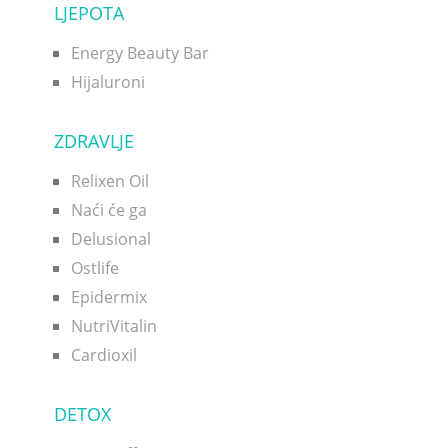
LJEPOTA
Energy Beauty Bar
Hijaluroni
ZDRAVLJE
Relixen Oil
Naći će ga
Delusional
Ostlife
Epidermix
NutriVitalin
Cardioxil
DETOX