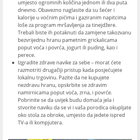
umjesto ogromnih količina jednom ili dva puta
dnevno. Obavezno naglasite da su šećer i
kalorije u voćnim pićima i gaziranim napitcima
loše za program mršavljenja za tinejdžere.
Trebali biste ih potaknuti da zamijene takozvanu
bezvrijednu hranu pametnim grickalicama
poput voća i povrća, jogurt ili puding, kao i
perece.
Izgradite zdrave navike za sebe – morat ćete
razmotriti drugačiji pristup kada posjećujete
lokalnu trgovinu. Pazite da ne kupujete
nezdravu hranu, opskrbite se zdravim
namirnicama poput voća, zrna, i povrće.
Pobrinite se da uvijek budu domaća jela i
stvorite naviku da se vi i vaša porodica okupljate
oko stola za obroke, umjesto da jedete ispred
TV-a ili kompjutera.