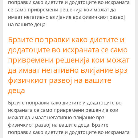
поправки како диетите и додатоците во исхраната
се само привремени решенија кои можат да
имаат негативно влијание врз физичкиот развој
на вашите деца
Брзите поправки како диетите и
додатоците во исхраната се само
привремени решенија кои можат
да имаат негативно влијание врз
физичкиот развој на вашите
деца
Брзите поправки како диетите и додатоците во
исхраната се само привремени решенија кои
можат да имаат негативно влијание врз
физичкиот развој на вашите деца. Брзите
поправки како диетите и додатоците во исхраната