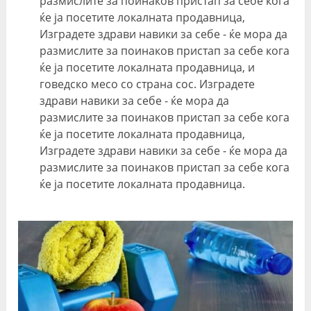
размислите за поинаков пристап за себе кога
ќе ја посетите локалната продавница,
Изградете здрави навики за себе - ќе мора да
размислите за поинаков пристап за себе кога
ќе ја посетите локалната продавница, и
говедско месо со страна сос. Изградете
здрави навики за себе - ќе мора да
размислите за поинаков пристап за себе кога
ќе ја посетите локалната продавница,
Изградете здрави навики за себе - ќе мора да
размислите за поинаков пристап за себе кога
ќе ја посетите локалната продавница.