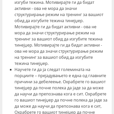
изгуби тежина. Мотивирајте ги да бидат
активни - ова не мора да значи
структурирање режим на тренинг за вашиот
обид да изгубите тежина тинејџер.
Мотивирајте ги да бидат активни - ова не
мора да значи структурирање режим на
тренинг за вашиот обид да изгубите тежина
тинејџер. Мотивирајте ги да бидат активни -
ова не мора да значи структурирање режим
на тренинг за вашиот обид да изгубите
тежина тинејџер.
Научете ги да ја следат големината на
порциите – прејадувањето е една од главните
причини за дебелеење. Охрабрете го вашиот
тинејџер да почне полека да јаде за да може
да научи да препознава кога е сит. Охрабрете
го вашиот тинејџер да почне полека да јаде за
да може да научи да препознава кога е сит,
Охрабрете го вашиот тинејџер да почне