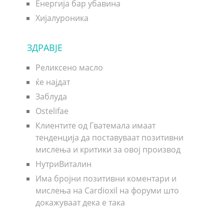
Енергија бар убавина
Хијалуроника
ЗДРАВЈЕ
Реликсено масло
ќе најдат
Заблуда
Ostelifae
Клиентите од Гватемала имаат
тенденција да поставуваат позитивни
мислења и критики за овој производ
НутриВиталин
Има бројни позитивни коментари и
мислења на Cardioxil на форуми што
докажуваат дека е така