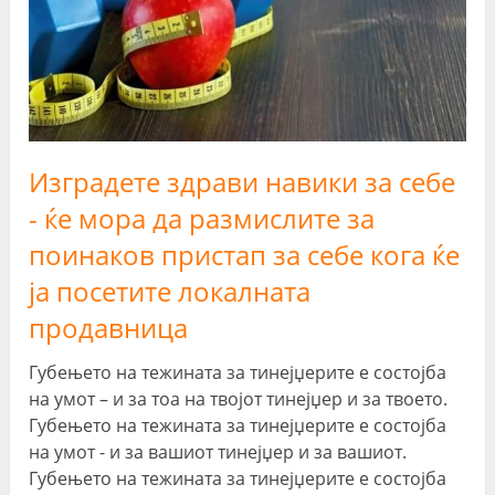
Изградете здрави навики за себе
- ќе мора да размислите за
поинаков пристап за себе кога ќе
ја посетите локалната
продавница
Губењето на тежината за тинејџерите е состојба
на умот – и за тоа на твојот тинејџер и за твоето.
Губењето на тежината за тинејџерите е состојба
на умот - и за вашиот тинејџер и за вашиот.
Губењето на тежината за тинејџерите е состојба