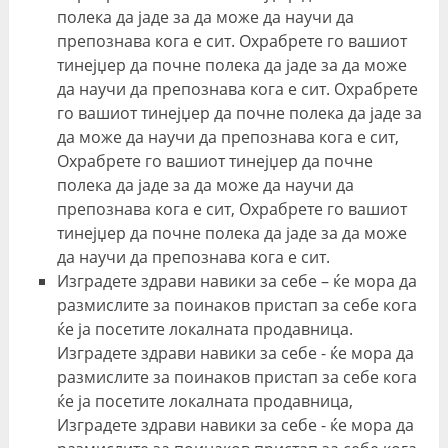
полека да јаде за да може да научи да
препознава кога е сит. Охрабрете го вашиот
тинејџер да почне полека да јаде за да може
да научи да препознава кога е сит. Охрабрете
го вашиот тинејџер да почне полека да јаде за
да може да научи да препознава кога е сит,
Охрабрете го вашиот тинејџер да почне
полека да јаде за да може да научи да
препознава кога е сит, Охрабрете го вашиот
тинејџер да почне полека да јаде за да може
да научи да препознава кога е сит.
Изградете здрави навики за себе – ќе мора да
размислите за поинаков пристап за себе кога
ќе ја посетите локалната продавница.
Изградете здрави навики за себе - ќе мора да
размислите за поинаков пристап за себе кога
ќе ја посетите локалната продавница,
Изградете здрави навики за себе - ќе мора да