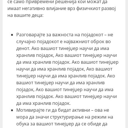
се само привремени решенија кои можат да
имаат негативно влијание врз физичкиот развој
на вашите деца:
Разговарајте за важноста на појадокот – не
случајно појадокот е најважниот оброк во
денот. Ако вашиот тинејџер научи да има
хранлив појадок, Ако вашиот тинејџер научи
да има хранлив појадок. Ако вашиот тинејџер
научи да има хранлив појадок, Ако вашиот
тинејџер научи да има хранлив појадок. Ако
вашиот тинејџер научи да има хранлив
појадок, Ако вашиот тинејџер научи да има
хранлив појадок. Ако вашиот тинејџер научи
да има хранлив појадок.
Мотивирајте ги да бидат активни – ова не
мора да значи структурирање на режим на
обука за вашиот тинејџер да се обиде да