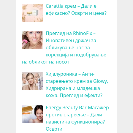
Carattia крем – Дали е
ефикасно? Осврти и цена?
Преглед на RhinoFix –
Иновативен држач за
обликување нос за
корекција и подобрување
на обликот на носот
Хијалуроника – Анти-
стареењето крем за Glowy,
Хидрирана и младешка
кожа. Преглед и ефекти?
Energy Beauty Bar Масажер
против стареење – Дали
навистина функционира?
Осврти