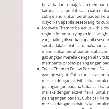
berat badan remaja ialah membantu
kerana serat adalah salah satu maka
cuba menurunkan berat badan. keran
disyorkan apabila seseorang itu cu
Motivate Them to be Active
–
this do
regime for your trying to lose weigh
yang paling disyorkan apabila sese
serat adalah salah satu makanan yan
menurunkan berat badan. Cuba cari 
gabungkan mereka dengan aktiviti f
membantu proses pelangsingan bad
Teach Them to Follow Portions Size
gaining weight
. Cuba cari kaitan a
mereka dengan aktiviti fizikal un
pelangsingan badan.. Cuba cari kai
mereka dengan aktiviti fizikal un
pelangsingan badan., Cuba cari kai
mereka dengan aktiviti fizikal un