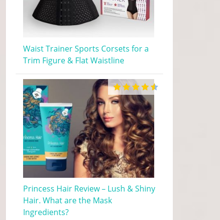
Waist Trainer Sports Corsets for a
Trim Figure & Flat Waistline
Princess Hair Review – Lush & Shiny
Hair. What are the Mask
Ingredients?