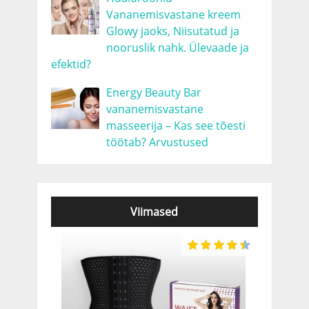
Vananemisvastane kreem
Glowy jaoks, Niisutatud ja
nooruslik nahk. Ülevaade ja
efektid?
Energy Beauty Bar
vananemisvastane
masseerija – Kas see tõesti
töötab? Arvustused
Viimased