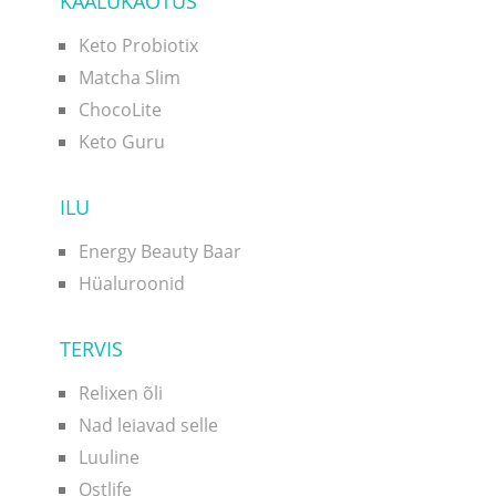
KAALUKAOTUS
Keto Probiotix
Matcha Slim
ChocoLite
Keto Guru
ILU
Energy Beauty Baar
Hüaluroonid
TERVIS
Relixen õli
Nad leiavad selle
Luuline
Ostlife