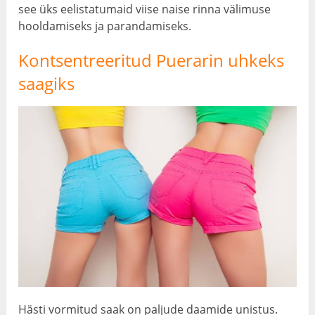
see üks eelistatumaid viise naise rinna välimuse
hooldamiseks ja parandamiseks.
Kontsentreeritud Puerarin uhkeks
saagiks
Hästi vormitud saak on paljude daamide unistus.