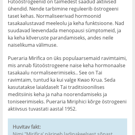
Fütoöstrogeenid on taimedest saadud aktiivsed
ühendid. Nende tarbimine reguleerib östrogeeni
taset kehas. Normaliseerivad hormoonid
tasakaalustavad meeleolu ja keha funktsioone. Nad
suudavad leevendada menopausi sümptomeid, ja
ka keha kõveruste parandamiseks, andes neile
naiselikuma välimuse.
Pueraria Mirifica on üks populaarsemaid ravimtaimi,
mis annab fütoöstrogeene naise keha hormonaalse
tasakaalu normaliseerimiseks.. See on Tai
ravimtaim, tuntud ka kui valge Kwao Krua. Seda
kasutatakse laialdaselt Tai traditsioonilises
meditsiinis keha ja naha noorendamiseks ja
toniseerimiseks. Pueraria Miriphici kõrge östrogeeni
aktiivsus tuvastati aastal 1952.
Huvitav fakt:
Nimi "Mirifica’ pärineb ladinakeelsest sõnast