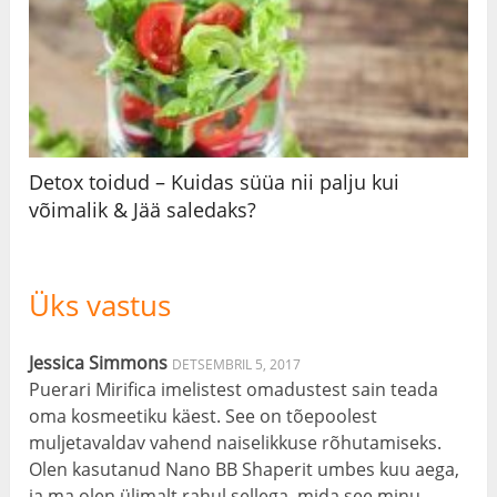
Detox toidud – Kuidas süüa nii palju kui
võimalik & Jää saledaks?
Üks vastus
Jessica Simmons
DETSEMBRIL 5, 2017
Puerari Mirifica imelistest omadustest sain teada
oma kosmeetiku käest. See on tõepoolest
muljetavaldav vahend naiselikkuse rõhutamiseks.
Olen kasutanud Nano BB Shaperit umbes kuu aega,
ja ma olen ülimalt rahul sellega, mida see minu