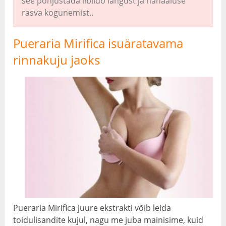
see põhjustada libiido langust ja nahaaluse
rasva kogunemist..
Pueraria Mirifica isuäratavama
rinnakuju jaoks
Pueraria Mirifica juure ekstrakti võib leida
toidulisandite kujul, nagu me juba mainisime, kuid