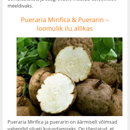
meeldivaks.
Pueraria Mirifica & Puerarin –
loomulik ilu allikas
Pueraria Mirifica ja puerarin on äärmiselt võimsad
vahendid silueti kujundamiseks. On tõestatud, et