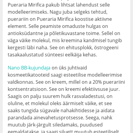
Pueraria Mirifica pakub lihtsat lahendust selle
modelleerimiseks. Nagu juba selgeks tehtud,
puerariin on Pueraria Mirifica koostise aktiivne
element. Selle peamiste omaduste hulgas on
antioksüdantne ja põletikuvastane toime. Sellel on
väga väike molekul, mis kreemina kandmisel tungib
kergesti läbi naha. See on ehitusplokk, östrogeeni
tasakaalustatud sünteesi eelkäija kehas.
Nano BB-kujundaja
on üks juhtivaid
kosmeetikatooteid saagi esteetilise modelleerimise
valdkonnas. See on kreem, millel on a 20% puerariini
kontsentratsioon. See on kreemi efektiivsuse juur.
Saagis on palju suurem hulk rasvaladestusi, on
oluline, et molekul oleks äärmiselt väike, et see
saaks tungida sügavale nahakihtidesse ja aidata
parandada ainevahetusprotsesse. Seega, nahk
muutub järk-järgult siledamaks, puudused
eemaldatakse, ja saagi siluett muutub esteetiliselt