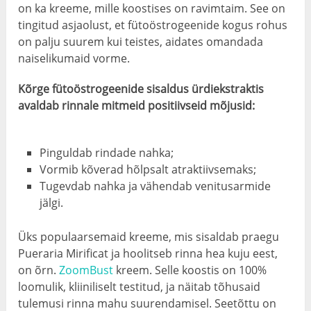
on ka kreeme, mille koostises on ravimtaim. See on
tingitud asjaolust, et fütoöstrogeenide kogus rohus
on palju suurem kui teistes, aidates omandada
naiselikumaid vorme.
Kõrge fütoöstrogeenide sisaldus ürdiekstraktis
avaldab rinnale mitmeid positiivseid mõjusid:
Pinguldab rindade nahka;
Vormib kõverad hõlpsalt atraktiivsemaks;
Tugevdab nahka ja vähendab venitusarmide
jälgi.
Üks populaarsemaid kreeme, mis sisaldab praegu
Pueraria Mirificat ja hoolitseb rinna hea kuju eest,
on õrn.
ZoomBust
kreem. Selle koostis on 100%
loomulik, kliiniliselt testitud, ja näitab tõhusaid
tulemusi rinna mahu suurendamisel. Seetõttu on