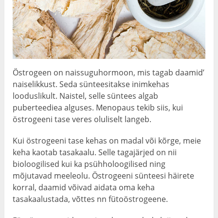
Östrogeen on naissuguhormoon, mis tagab daamid’
naiselikkust. Seda sünteesitakse inimkehas
looduslikult. Naistel, selle süntees algab
puberteediea alguses. Menopaus tekib siis, kui
östrogeeni tase veres oluliselt langeb.
Kui östrogeeni tase kehas on madal või kõrge, meie
keha kaotab tasakaalu. Selle tagajärjed on nii
bioloogilised kui ka psühholoogilised ning
mõjutavad meeleolu. Östrogeeni sünteesi häirete
korral, daamid võivad aidata oma keha
tasakaalustada, võttes nn fütoöstrogeene.