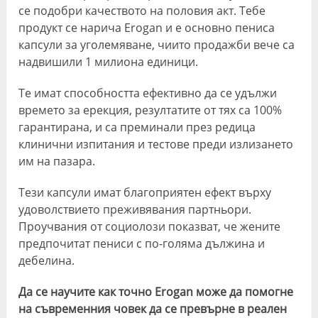
се подобри качеството на половия акт. Тебе
продукт се нарича Erogan и е основно пениса
капсули за уголемяване, чиито продажби вече са
надвишили 1 милиона единици.
Те имат способността ефективно да се удължи
времето за ерекция, резултатите от тях са 100%
гарантирана, и са преминали през редица
клинични изпитания и тестове преди излизането
им на пазара.
Тези капсули имат благоприятен ефект върху
удоволствието преживявания партньори.
Проучвания от социолози показват, че жените
предпочитат пениси с по-голяма дължина и
дебелина.
Да се ​​научите как точно Erogan може да помогне
на съвременния човек да се превърне в реален