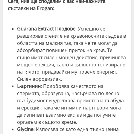
Сега, ние ще споделим с вас най-важните
съставки на Erogan:
Guarana Extract Плодове
: Успешно се
разширява стените на кръвоносните съдове в
областта на малкия таз, така че те могат да
абсорбират повишен приток на кръв. Те
също имат силен мощен действие, причинява
мощен ерекция, както и цялостно тонизиране
на тялото, придавайки му повече енергия.
Силен афродизиак.
L-аргинин
: Подобрява качеството на
спермата, образувана, насърчава по-лесно
възбудимост и удължава времето на възбуда
и ерекция, така че интимни партньори могат
да изпитват взаимно екстаз и да получите
оргазъм в същото време.
Glycine
: Използва се като една пълноценна