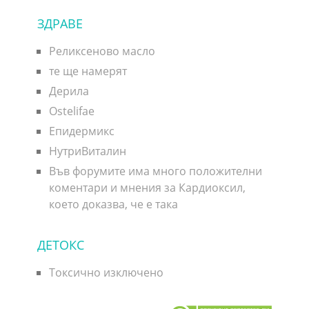
ЗДРАВЕ
Реликсеново масло
те ще намерят
Дерила
Ostelifae
Епидермикс
НутриВиталин
Във форумите има много положителни
коментари и мнения за Кардиоксил,
което доказва, че е така
ДЕТОКС
Токсично изключено