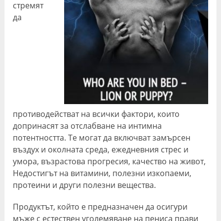
стремят
да
противодействат на всички фактори, които
допринасят за отслабване на интимна
потентността. Те могат да включват замърсен
въздух и околната среда, ежедневния стрес и
умора, възрастова прогресия, качество на живот,
Недостигът на витамини, полезни изкопаеми,
протеини и други полезни вещества.
Продуктът, който е предназначен да осигури
мъже с естествен уголемяване на пениса прави