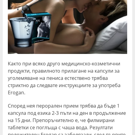
Както при всяко друго медицинско-козметични
продукти, правилното прилагане на капсули за
уголемяване на пениса естествено трябва
стриктно да следвате инструкциите за употреба
Erogan.
Според нея перорален прием трябва да бъде 1
капсула под езика 2-3 пъти на ден в продължение
на 15 дни. Препоръчително е, че филмирани
таблетки се поглъща с чаша вода. Резултати
положителен Erogan са забелязали, след първите