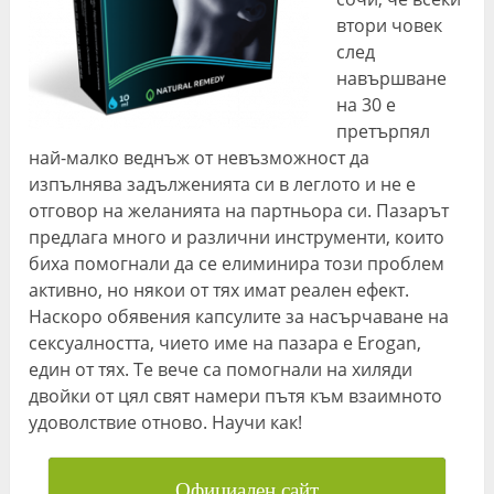
втори човек
след
навършване
на 30 е
претърпял
най-малко веднъж от невъзможност да
изпълнява задълженията си в леглото и не е
отговор на желанията на партньора си. Пазарът
предлага много и различни инструменти, които
биха помогнали да се елиминира този проблем
активно, но някои от тях имат реален ефект.
Наскоро обявения капсулите за насърчаване на
сексуалността, чието име на пазара е Erogan,
един от тях. Те вече са помогнали на хиляди
двойки от цял ​​свят намери пътя към взаимното
удоволствие отново. Научи как!
Официален сайт