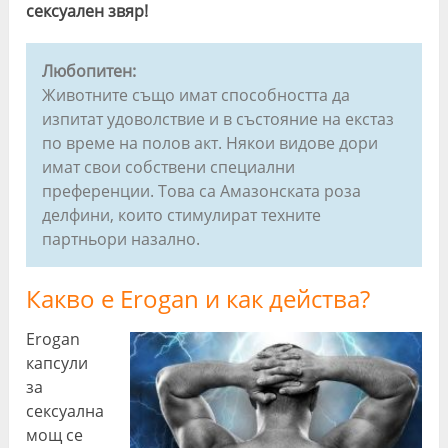
сексуален звяр!
Любопитен:
Животните също имат способността да
изпитат удоволствие и в състояние на екстаз
по време на полов акт. Някои видове дори
имат свои собствени специални
преференции. Това са Амазонската роза
делфини, които стимулират техните
партньори назално.
Какво е Erogan и как действа?
Erogan
капсули
за
сексуална
мощ се