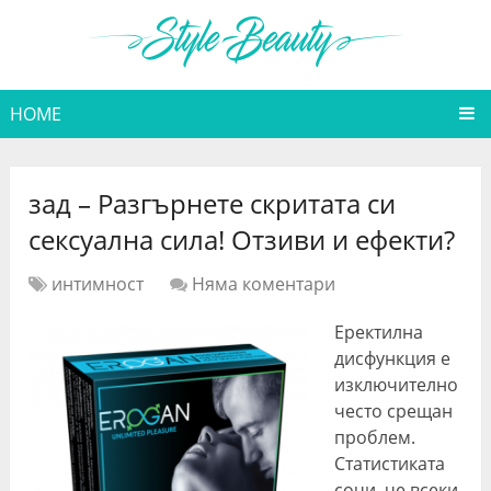
HOME
зад – Разгърнете скритата си
сексуална сила! Отзиви и ефекти?
интимност
Няма коментари
Еректилна
дисфункция е
изключително
често срещан
проблем.
Статистиката
сочи, че всеки