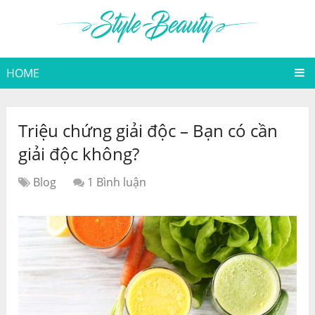
HOME
Triệu chứng giải độc – Bạn có cần
giải độc không?
Blog
1 Bình luận