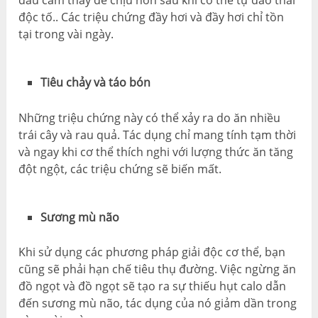
đầu cảm thấy dễ chịu hơn sau khi cơ thể tự đào thải
độc tố.. Các triệu chứng đầy hơi và đầy hơi chỉ tồn
tại trong vài ngày.
Tiêu chảy và táo bón
Những triệu chứng này có thể xảy ra do ăn nhiều
trái cây và rau quả. Tác dụng chỉ mang tính tạm thời
và ngay khi cơ thể thích nghi với lượng thức ăn tăng
đột ngột, các triệu chứng sẽ biến mất.
Sương mù não
Khi sử dụng các phương pháp giải độc cơ thể, bạn
cũng sẽ phải hạn chế tiêu thụ đường. Việc ngừng ăn
đồ ngọt và đồ ngọt sẽ tạo ra sự thiếu hụt calo dẫn
đến sương mù não, tác dụng của nó giảm dần trong