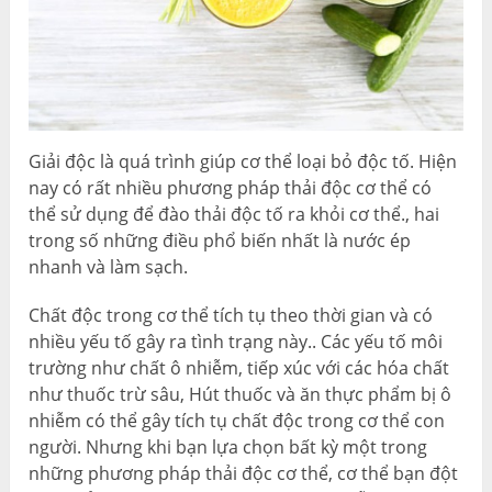
Giải độc là quá trình giúp cơ thể loại bỏ độc tố. Hiện
nay có rất nhiều phương pháp thải độc cơ thể có
thể sử dụng để đào thải độc tố ra khỏi cơ thể., hai
trong số những điều phổ biến nhất là nước ép
nhanh và làm sạch.
Chất độc trong cơ thể tích tụ theo thời gian và có
nhiều yếu tố gây ra tình trạng này.. Các yếu tố môi
trường như chất ô nhiễm, tiếp xúc với các hóa chất
như thuốc trừ sâu, Hút thuốc và ăn thực phẩm bị ô
nhiễm có thể gây tích tụ chất độc trong cơ thể con
người. Nhưng khi bạn lựa chọn bất kỳ một trong
những phương pháp thải độc cơ thể, cơ thể bạn đột