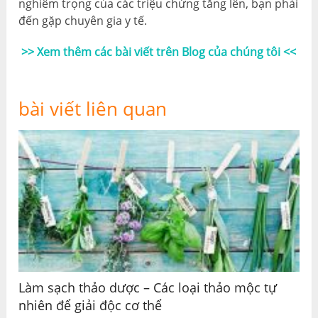
nghiêm trọng của các triệu chứng tăng lên, bạn phải
đến gặp chuyên gia y tế.
>> Xem thêm các bài viết trên Blog của chúng tôi <<
bài viết liên quan
Làm sạch thảo dược – Các loại thảo mộc tự
nhiên để giải độc cơ thể