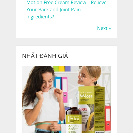
Motion Free Cream Review – Relieve
Your Back and Joint Pain.
Ingredients?
Next »
NHẤT ĐÁNH GIÁ