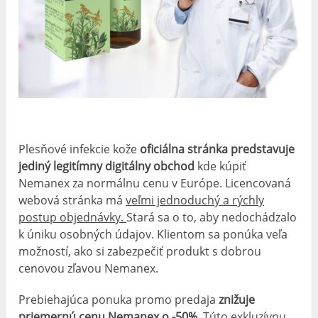
Plesňové infekcie kože
oficiálna stránka predstavuje
jediný legitímny digitálny obchod
kde kúpiť
Nemanex za normálnu cenu v Európe. Licencovaná
webová stránka má
veľmi jednoduchý a rýchly
postup objednávky.
Stará sa o to, aby nedochádzalo
k úniku osobných údajov. Klientom sa ponúka veľa
možností, ako si zabezpečiť produkt s dobrou
cenovou zľavou Nemanex.
Prebiehajúca ponuka promo predaja
znižuje
priemernú cenu Nemanex o -50%.
Túto exkluzívnu