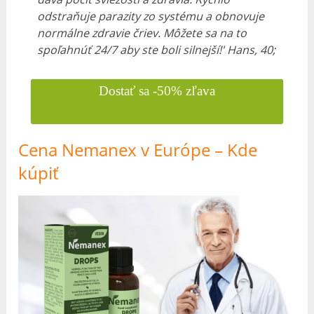
odstraňuje parazity zo systému a obnovuje
normálne zdravie čriev. Môžete sa na to
spoľahnúť 24/7 aby ste boli silnejší!'
Hans, 40;
Dostať sa -50% zľava
Cena Nemanex v Európe – Kde
kúpiť