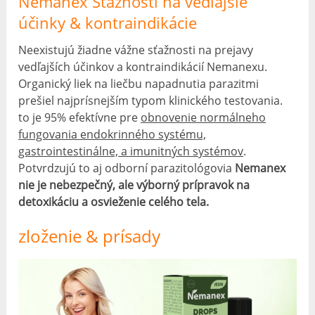
Nemanex Sťažnosti na vedľajšie
účinky & kontraindikácie
Neexistujú žiadne vážne sťažnosti na prejavy
vedľajších účinkov a kontraindikácií Nemanexu.
Organický liek na liečbu napadnutia parazitmi
prešiel najprísnejším typom klinického testovania.
to je 95% efektívne pre
obnovenie normálneho
fungovania endokrinného systému,
gastrointestinálne, a imunitných systémov
.
Potvrdzujú to aj odborní parazitológovia
Nemanex
nie je nebezpečný, ale výborný prípravok na
detoxikáciu a osvieženie celého tela.
zloženie & prísady