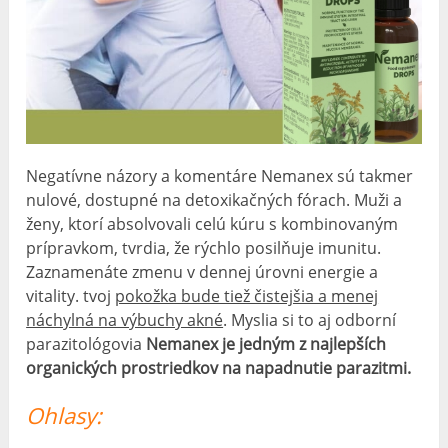
Negatívne názory a komentáre Nemanex sú takmer
nulové, dostupné na detoxikačných fórach. Muži a
ženy, ktorí absolvovali celú kúru s kombinovaným
prípravkom, tvrdia, že rýchlo posilňuje imunitu.
Zaznamenáte zmenu v dennej úrovni energie a
vitality. tvoj
pokožka bude tiež čistejšia a menej
náchylná na výbuchy akné
. Myslia si to aj odborní
parazitológovia
Nemanex je jedným z najlepších
organických prostriedkov na napadnutie parazitmi.
Ohlasy: