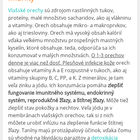
Vlašské orechy
sú zdrojom rastlinných tukov,
proteíny, malé množstvo sacharidov, ako aj vlákninu
a vitamíny. Orech obsahuje mikro- a makroprvkov,
ako aj triesloviny. Orech má vysoký obsah kalórií
vďaka veľkému množstvu prospešných mastných
kyselín, ktoré obsahuje. teda, odporúča sa ich
konzumovať v malých množstvách.
O 1-3 orechov
denne je viac než dosť. Plesňové infekcie kože
orech
obsahuje vitamíny A a E rozpustné v tukoch, ako aj
vitamíny skupiny B, C, PP, a K. Z minerálov, je tam
veľa zinku a jódu. Ich konzumácia pomáha
zlepšiť
fungovanie imunitného systému, endokrinný
systém, reprodukčné žľazy, a štítnej žľazy.
Môže tiež
zlepšiť stav pokožky a nechtov. Veľa jódu je v
membránach vlašských orechov, tak si z nich
môžete urobiť infúziu na zlepšenie funkcie štítnej
žľazy. Taníny majú protizápalový účinok, vďaka čomu
sú vhodné na likvidáciu parazitov a
detoxikácia