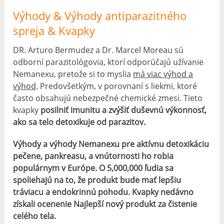
Výhody & Výhody antiparazitného
spreja & Kvapky
DR. Arturo Bermudez a Dr. Marcel Moreau sú
odborní parazitológovia, ktorí odporúčajú užívanie
Nemanexu, pretože si to myslia
má viac výhod a
výhod
. Predovšetkým, v porovnaní s liekmi, ktoré
často obsahujú nebezpečné chemické zmesi. Tieto
kvapky
posilniť imunitu a zvýšiť duševnú výkonnosť,
ako sa telo detoxikuje od parazitov.
Výhody a výhody Nemanexu pre aktívnu detoxikáciu
pečene, pankreasu, a vnútornosti ho robia
populárnym v Európe. O 5,000,000 ľudia sa
spoliehajú na to, že produkt bude mať lepšiu
tráviacu a endokrinnú pohodu. Kvapky nedávno
získali ocenenie Najlepší nový produkt za čistenie
celého tela.