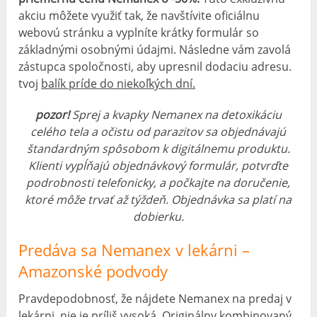
akciu môžete využiť tak, že navštívite oficiálnu
webovú stránku a vyplníte krátky formulár so
základnými osobnými údajmi. Následne vám zavolá
zástupca spoločnosti, aby upresnil dodaciu adresu.
tvoj
balík príde do niekoľkých dní.
pozor!
Sprej a kvapky Nemanex na detoxikáciu
celého tela a očistu od parazitov sa objednávajú
štandardným spôsobom k digitálnemu produktu.
Klienti vypĺňajú objednávkový formulár, potvrďte
podrobnosti telefonicky, a počkajte na doručenie,
ktoré môže trvať až týždeň. Objednávka sa platí na
dobierku.
Predáva sa Nemanex v lekárni –
Amazonské podvody
Pravdepodobnosť, že nájdete Nemanex na predaj v
lekárni, nie je príliš vysoká. Originálny kombinovaný