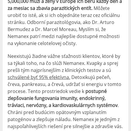
5,000,000 muži a ženy v Európe ich berú každý deň a
za mesiac sa zbavia parazitických entít.
Môžete
urobiť to isté, ak si ich objednáte teraz cez oficiálnu
stránku. Odborní parazitológovia, ako Dr. Arturo
Bermudez a Dr. Marcel Moreau, Myslím si, že
Nemanex patrí medzi najlepšie dostupné možnosti
na vykonanie celotelovej očisty.
Neexistujú žiadne vážne sťažnosti klientov, ktoré by
sa týkali toho, na čo slúži Nemanex. Kvapky a sprej
prešli tým najprísnejším z klinických testov a sú
schválené byť 95% efektívna.
Detoxikujú pečeň,
čreva, pankreasu, a črevá, udržať si energiu v tomto
procese. Tento prostriedok vedie k
postupné
zlepšovanie fungovania imunity, endokrinný,
tráviaci, nervózny, a kardiovaskulárnych systémov
.
Chráni pred budúcim opätovným vzplanutím
patogénov a zlepšuje náladu. Nemanex je jedným z
najspoľahlivejších riešení pre silnejšie a zdravšie vás.