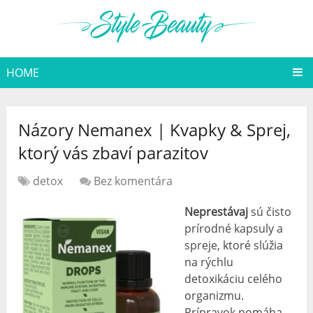
HOME
Názory Nemanex | Kvapky & Sprej,
ktorý vás zbaví parazitov
detox
Bez komentára
Neprestávaj
sú čisto
prírodné kapsuly a
spreje, ktoré slúžia
na rýchlu
detoxikáciu celého
organizmu.
Prípravok pomáha