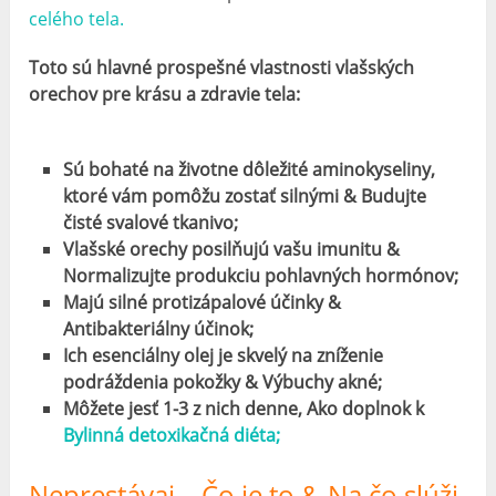
celého tela.
Toto sú hlavné prospešné vlastnosti vlašských
orechov pre krásu a zdravie tela:
Sú bohaté na životne dôležité aminokyseliny,
ktoré vám pomôžu zostať silnými & Budujte
čisté svalové tkanivo;
Vlašské orechy posilňujú vašu imunitu &
Normalizujte produkciu pohlavných hormónov;
Majú silné protizápalové účinky &
Antibakteriálny účinok;
Ich esenciálny olej je skvelý na zníženie
podráždenia pokožky & Výbuchy akné;
Môžete jesť 1-3 z nich denne, Ako doplnok k
Bylinná detoxikačná diéta;
Neprestávaj – Čo je to & Na čo slúži