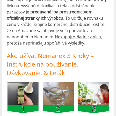
liek na zvýšenú detoxikáciu tela a odstránenie
parazitov je
predávané iba prostredníctvom
oficiálnej stránky ich výrobcu.
To udržuje rovnakú
cenu v každej krajine komerčnej distribúcie. Zistíte,
že na Amazone sa objavuje veľa podvodov a
napodobenín Nemanex.
Nekupujte žiadne z nich,
pretože neprinášajú spoľahlivé výsledky.
Ako užívať Nemanex 3 Kroky –
Inštrukcie na používanie,
Dávkovanie, & Leták