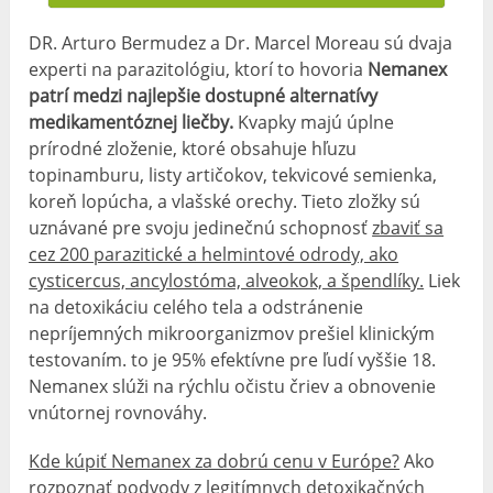
DR. Arturo Bermudez a Dr. Marcel Moreau sú dvaja
experti na parazitológiu, ktorí to hovoria
Nemanex
patrí medzi najlepšie dostupné alternatívy
medikamentóznej liečby.
Kvapky majú úplne
prírodné zloženie, ktoré obsahuje hľuzu
topinamburu, listy artičokov, tekvicové semienka,
koreň lopúcha, a vlašské orechy. Tieto zložky sú
uznávané pre svoju jedinečnú schopnosť
zbaviť sa
cez 200 parazitické a helmintové odrody, ako
cysticercus, ancylostóma, alveokok, a špendlíky.
Liek
na detoxikáciu celého tela a odstránenie
nepríjemných mikroorganizmov prešiel klinickým
testovaním. to je 95% efektívne pre ľudí vyššie 18.
Nemanex slúži na rýchlu očistu čriev a obnovenie
vnútornej rovnováhy.
Kde kúpiť Nemanex za dobrú cenu v Európe?
Ako
rozpoznať podvody z legitímnych detoxikačných