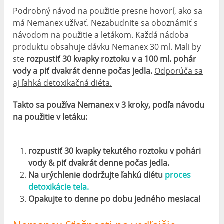
Podrobný návod na použitie presne hovorí, ako sa
má Nemanex užívať. Nezabudnite sa oboznámiť s
návodom na použitie a letákom. Každá nádoba
produktu obsahuje dávku Nemanex 30 ml. Mali by
ste
rozpustiť 30 kvapky roztoku v a 100 ml. pohár
vody a piť dvakrát denne počas jedla.
Odporúča sa
aj ľahká detoxikačná diéta.
Takto sa používa Nemanex v 3 kroky, podľa návodu
na použitie v letáku:
rozpustiť 30 kvapky tekutého roztoku v pohári
vody & piť dvakrát denne počas jedla.
Na urýchlenie dodržujte ľahkú diétu
proces
detoxikácie tela.
Opakujte to denne po dobu jedného mesiaca!