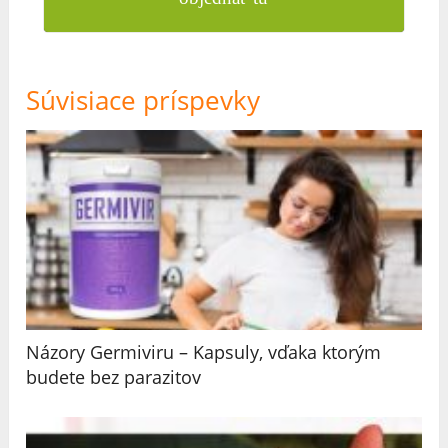
Súvisiace príspevky
Názory Germiviru – Kapsuly, vďaka ktorým
budete bez parazitov