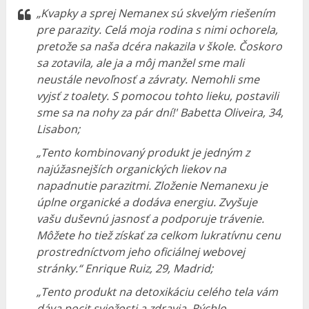
„Kvapky a sprej Nemanex sú skvelým riešením
pre parazity. Celá moja rodina s nimi ochorela,
pretože sa naša dcéra nakazila v škole. Čoskoro
sa zotavila, ale ja a môj manžel sme mali
neustále nevoľnosť a závraty. Nemohli sme
vyjsť z toalety. S pomocou tohto lieku, postavili
sme sa na nohy za pár dní!'
Babetta Oliveira, 34,
Lisabon;
„Tento kombinovaný produkt je jedným z
najúžasnejších organických liekov na
napadnutie parazitmi. Zloženie Nemanexu je
úplne organické a dodáva energiu. Zvyšuje
vašu duševnú jasnosť a podporuje trávenie.
Môžete ho tiež získať za celkom lukratívnu cenu
prostredníctvom jeho oficiálnej webovej
stránky.“
Enrique Ruiz, 29, Madrid;
„Tento produkt na detoxikáciu celého tela vám
dáva pocit sviežosti a zdravia. Rýchlo