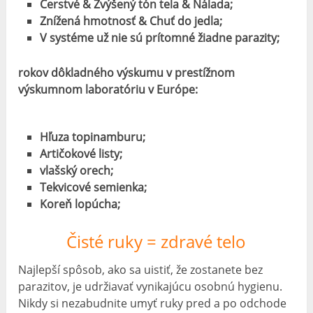
Čerstvé & Zvýšený tón tela & Nálada;
Znížená hmotnosť & Chuť do jedla;
V systéme už nie sú prítomné žiadne parazity;
rokov dôkladného výskumu v prestížnom
výskumnom laboratóriu v Európe:
Hľuza topinamburu;
Artičokové listy;
vlašský orech;
Tekvicové semienka;
Koreň lopúcha;
Čisté ruky = zdravé telo
Najlepší spôsob, ako sa uistiť, že zostanete bez
parazitov, je udržiavať vynikajúcu osobnú hygienu.
Nikdy si nezabudnite umyť ruky pred a po odchode