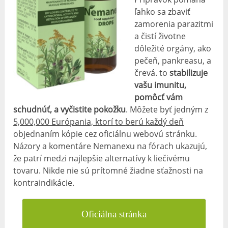
ľahko sa zbaviť
zamorenia parazitmi
a čistí životne
dôležité orgány, ako
pečeň, pankreasu, a
črevá. to
stabilizuje
vašu imunitu,
pomôcť vám
schudnúť, a vyčistite pokožku
. Môžete byť jedným z
5,000,000 Európania, ktorí to berú každý deň
objednaním kópie cez oficiálnu webovú stránku.
Názory a komentáre Nemanexu na fórach ukazujú,
že patrí medzi najlepšie alternatívy k liečivému
tovaru. Nikde nie sú prítomné žiadne sťažnosti na
kontraindikácie.
Oficiálna stránka