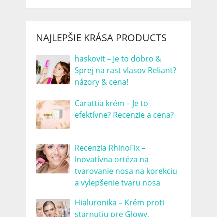
NAJLEPŠIE KRÁSA PRODUCTS
haskovit – Je to dobro &
Sprej na rast vlasov Reliant?
názory & cena!
Carattia krém – Je to
efektívne? Recenzie a cena?
Recenzia RhinoFix –
Inovatívna ortéza na
tvarovanie nosa na korekciu
a vylepšenie tvaru nosa
Hialuronika – Krém proti
starnutiu pre Glowy,