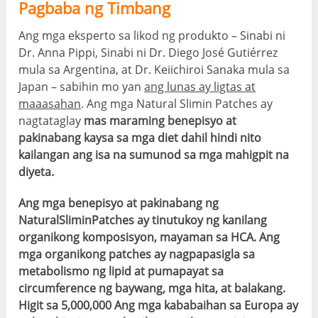
Pagbaba ng Timbang
Ang mga eksperto sa likod ng produkto – Sinabi ni
Dr. Anna Pippi, Sinabi ni Dr. Diego José Gutiérrez
mula sa Argentina, at Dr. Keiichiroi Sanaka mula sa
Japan – sabihin mo yan
ang lunas ay ligtas at
maaasahan
. Ang mga Natural Slimin Patches ay
nagtataglay
mas maraming benepisyo at
pakinabang kaysa sa mga diet dahil hindi nito
kailangan ang isa na sumunod sa mga mahigpit na
diyeta.
Ang mga benepisyo at pakinabang ng
NaturalSliminPatches ay tinutukoy ng kanilang
organikong komposisyon, mayaman sa HCA. Ang
mga organikong patches ay nagpapasigla sa
metabolismo ng lipid at pumapayat sa
circumference ng baywang, mga hita, at balakang.
Higit sa 5,000,000 Ang mga kababaihan sa Europa ay