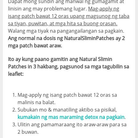
Dapat mong sundin ang manwal ng gumagamit at
linisin ang may problemang lugar.
Mag-apply ng
isang patch bawat 12 oras upang magsunog ng taba
sa tiyan, puwitan, at mga hita sa buong orasan.
Walang mga tiyak na pangangailangan sa pagkain.
Ang normal na dosis ng NaturalSliminPatches ay 2
mga patch bawat araw.
Ito ay kung paano gamitin ang Natural Slimin
Patches in 3 hakbang, pagsunod sa mga tagubilin sa
leaflet:
Mag-apply ng isang patch bawat 12 oras sa
malinis na balat.
Subukan mo & manatiling aktibo sa pisikal,
kumakain ng mas maraming detox na pagkain
.
Ulitin ang pamamaraang ito araw-araw para sa
2 buwan.