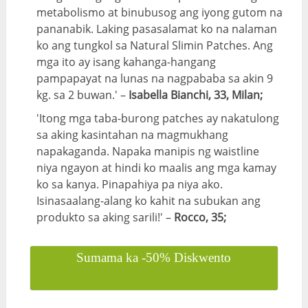
metabolismo at binubusog ang iyong gutom na
pananabik. Laking pasasalamat ko na nalaman
ko ang tungkol sa Natural Slimin Patches. Ang
mga ito ay isang kahanga-hangang
pampapayat na lunas na nagpababa sa akin 9
kg. sa 2 buwan.' –
Isabella Bianchi, 33, Milan;
'Itong mga taba-burong patches ay nakatulong
sa aking kasintahan na magmukhang
napakaganda. Napaka manipis ng waistline
niya ngayon at hindi ko maalis ang mga kamay
ko sa kanya. Pinapahiya pa niya ako.
Isinasaalang-alang ko kahit na subukan ang
produkto sa aking sarili!' –
Rocco, 35;
Sumama ka -50% Diskwento