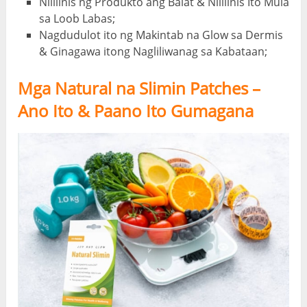
Nililinis ng Produkto ang Balat & Nililinis Ito Mula
sa Loob Labas;
Nagdudulot ito ng Makintab na Glow sa Dermis
& Ginagawa itong Nagliliwanag sa Kabataan;
Mga Natural na Slimin Patches –
Ano Ito & Paano Ito Gumagana