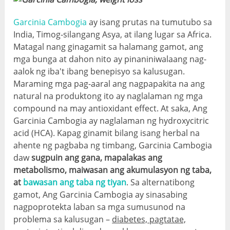
Garcinia Cambogia
ay isang prutas na tumutubo sa
India, Timog-silangang Asya, at ilang lugar sa Africa.
Matagal nang ginagamit sa halamang gamot, ang
mga bunga at dahon nito ay pinaniniwalaang nag-
aalok ng iba't ibang benepisyo sa kalusugan.
Maraming mga pag-aaral ang nagpapakita na ang
natural na produktong ito ay naglalaman ng mga
compound na may antioxidant effect. At saka, Ang
Garcinia Cambogia ay naglalaman ng hydroxycitric
acid (HCA). Kapag ginamit bilang isang herbal na
ahente ng pagbaba ng timbang, Garcinia Cambogia
daw
sugpuin ang gana, mapalakas ang
metabolismo, maiwasan ang akumulasyon ng taba,
at
bawasan ang taba ng tiyan
. Sa alternatibong
gamot, Ang Garcinia Cambogia ay sinasabing
nagpoprotekta laban sa mga sumusunod na
problema sa kalusugan –
diabetes, pagtatae,