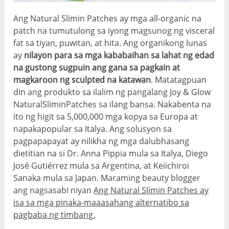
Ang Natural Slimin Patches ay mga all-organic na
patch na tumutulong sa iyong magsunog ng visceral
fat sa tiyan, puwitan, at hita. Ang organikong lunas
ay
nilayon para sa mga kababaihan sa lahat ng edad
na gustong sugpuin ang gana sa pagkain at
magkaroon ng sculpted na katawan
. Matatagpuan
din ang produkto sa ilalim ng pangalang Joy & Glow
NaturalSliminPatches sa ilang bansa. Nakabenta na
ito ng higit sa 5,000,000 mga kopya sa Europa at
napakapopular sa Italya. Ang solusyon sa
pagpapapayat ay nilikha ng mga dalubhasang
dietitian na si Dr. Anna Pippia mula sa Italya, Diego
José Gutiérrez mula sa Argentina, at Keiichiroi
Sanaka mula sa Japan. Maraming beauty blogger
ang nagsasabi niyan
Ang Natural Slimin Patches ay
isa sa mga pinaka-maaasahang alternatibo sa
pagbaba ng timbang.