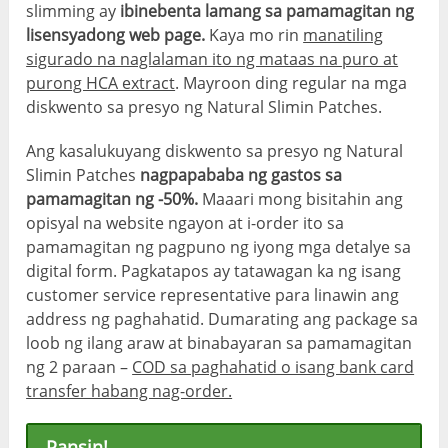
slimming ay
ibinebenta lamang sa pamamagitan ng
lisensyadong web page.
Kaya mo rin
manatiling
sigurado na naglalaman ito ng mataas na puro at
purong HCA extract
. Mayroon ding regular na mga
diskwento sa presyo ng Natural Slimin Patches.
Ang kasalukuyang diskwento sa presyo ng Natural
Slimin Patches
nagpapababa ng gastos sa
pamamagitan ng -50%.
Maaari mong bisitahin ang
opisyal na website ngayon at i-order ito sa
pamamagitan ng pagpuno ng iyong mga detalye sa
digital form. Pagkatapos ay tatawagan ka ng isang
customer service representative para linawin ang
address ng paghahatid. Dumarating ang package sa
loob ng ilang araw at binabayaran sa pamamagitan
ng 2 paraan –
COD sa paghahatid o isang bank card
transfer habang nag-order.
Pansin!