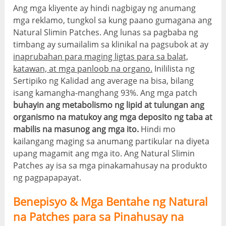
Ang mga kliyente ay hindi nagbigay ng anumang
mga reklamo, tungkol sa kung paano gumagana ang
Natural Slimin Patches. Ang lunas sa pagbaba ng
timbang ay sumailalim sa klinikal na pagsubok at ay
inaprubahan para maging ligtas para sa balat,
katawan, at mga panloob na organo.
Inililista ng
Sertipiko ng Kalidad ang average na bisa, bilang
isang kamangha-manghang 93%. Ang mga patch
buhayin ang metabolismo ng lipid at tulungan ang
organismo na matukoy ang mga deposito ng taba at
mabilis na masunog ang mga ito.
Hindi mo
kailangang maging sa anumang partikular na diyeta
upang magamit ang mga ito. Ang Natural Slimin
Patches ay isa sa mga pinakamahusay na produkto
ng pagpapapayat.
Benepisyo & Mga Bentahe ng Natural
na Patches para sa Pinahusay na