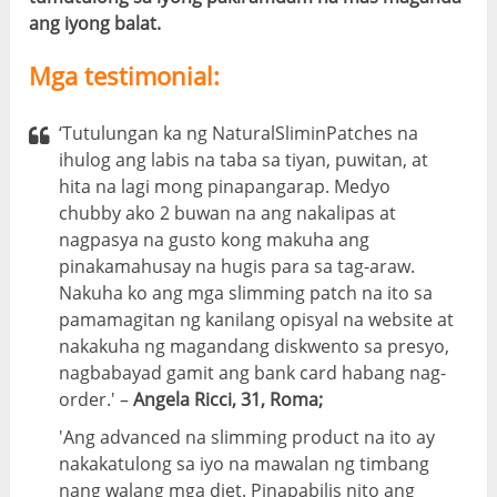
ang iyong balat.
Mga testimonial:
‘Tutulungan ka ng NaturalSliminPatches na
ihulog ang labis na taba sa tiyan, puwitan, at
hita na lagi mong pinapangarap. Medyo
chubby ako 2 buwan na ang nakalipas at
nagpasya na gusto kong makuha ang
pinakamahusay na hugis para sa tag-araw.
Nakuha ko ang mga slimming patch na ito sa
pamamagitan ng kanilang opisyal na website at
nakakuha ng magandang diskwento sa presyo,
nagbabayad gamit ang bank card habang nag-
order.' –
Angela Ricci, 31, Roma;
'Ang advanced na slimming product na ito ay
nakakatulong sa iyo na mawalan ng timbang
nang walang mga diet. Pinapabilis nito ang