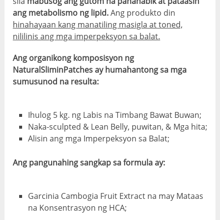
sila
mabusog ang gutom na pananabik at pataasin
ang metabolismo ng lipid.
Ang produkto din
hinahayaan kang manatiling masigla at toned,
nililinis ang mga imperpeksyon sa balat.
Ang organikong komposisyon ng
NaturalSliminPatches ay humahantong sa mga
sumusunod na resulta:
Ihulog 5 kg. ng Labis na Timbang Bawat Buwan;
Naka-sculpted & Lean Belly, puwitan, & Mga hita;
Alisin ang mga Imperpeksyon sa Balat;
Ang pangunahing sangkap sa formula ay:
Garcinia Cambogia Fruit Extract na may Mataas
na Konsentrasyon ng HCA;