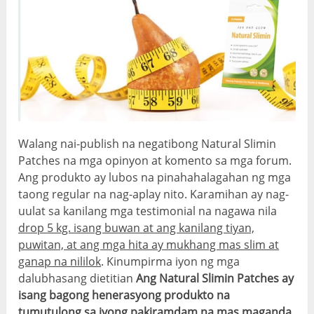
Walang nai-publish na negatibong Natural Slimin
Patches na mga opinyon at komento sa mga forum.
Ang produkto ay lubos na pinahahalagahan ng mga
taong regular na nag-aplay nito. Karamihan ay nag-
uulat sa kanilang mga testimonial na nagawa nila
drop 5 kg. isang buwan at ang kanilang tiyan,
puwitan, at ang mga hita ay mukhang mas slim at
ganap na nililok
. Kinumpirma iyon ng mga
dalubhasang dietitian
Ang Natural Slimin Patches ay
isang bagong henerasyong produkto na
tumutulong sa iyong pakiramdam na mas maganda