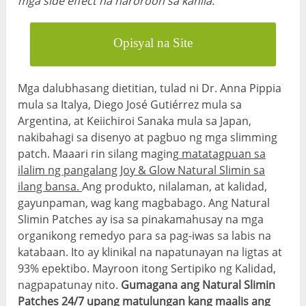
mga side effect na naroroon sa kanila.
Opisyal na Site
Mga dalubhasang dietitian, tulad ni Dr. Anna Pippia
mula sa Italya, Diego José Gutiérrez mula sa
Argentina, at Keiichiroi Sanaka mula sa Japan,
nakibahagi sa disenyo at pagbuo ng mga slimming
patch. Maaari rin silang maging
matatagpuan sa
ilalim ng pangalang Joy & Glow Natural Slimin sa
ilang bansa.
Ang produkto, nilalaman, at kalidad,
gayunpaman, wag kang magbabago. Ang Natural
Slimin Patches ay isa sa pinakamahusay na mga
organikong remedyo para sa pag-iwas sa labis na
katabaan. Ito ay klinikal na napatunayan na ligtas at
93% epektibo. Mayroon itong Sertipiko ng Kalidad,
nagpapatunay nito.
Gumagana ang Natural Slimin
Patches 24/7 upang matulungan kang maalis ang