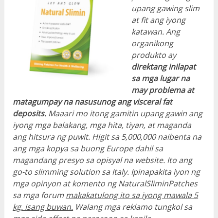
upang gawing slim
at fit ang iyong
katawan. Ang
organikong
produkto ay
direktang inilapat
sa mga lugar na
may problema at
matagumpay na nasusunog ang visceral fat
deposits.
Maaari mo itong gamitin upang gawin ang
iyong mga balakang, mga hita, tiyan, at maganda
ang hitsura ng puwit. Higit sa 5,000,000 naibenta na
ang mga kopya sa buong Europe dahil sa
magandang presyo sa opisyal na website. Ito ang
go-to slimming solution sa Italy. Ipinapakita iyon ng
mga opinyon at komento ng NaturalSliminPatches
sa mga forum
makakatulong ito sa iyong mawala 5
kg. isang buwan.
Walang mga reklamo tungkol sa