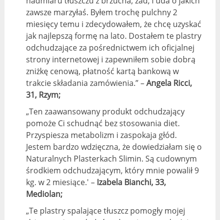
nadmiaru tłuszczu z brzucha, zad, i uda o jakich
zawsze marzyłaś. Byłem trochę pulchny 2
miesięcy temu i zdecydowałem, że chcę uzyskać
jak najlepszą formę na lato. Dostałem te plastry
odchudzające za pośrednictwem ich oficjalnej
strony internetowej i zapewniłem sobie dobrą
zniżkę cenową, płatność kartą bankową w
trakcie składania zamówienia.” –
Angela Ricci,
31, Rzym;
„Ten zaawansowany produkt odchudzający
pomoże Ci schudnąć bez stosowania diet.
Przyspiesza metabolizm i zaspokaja głód.
Jestem bardzo wdzięczna, że ​​dowiedziałam się o
Naturalnych Plasterkach Slimin. Są cudownym
środkiem odchudzającym, który mnie powalił 9
kg. w 2 miesiące.' –
Izabela Bianchi, 33,
Mediolan;
„Te plastry spalające tłuszcz pomogły mojej