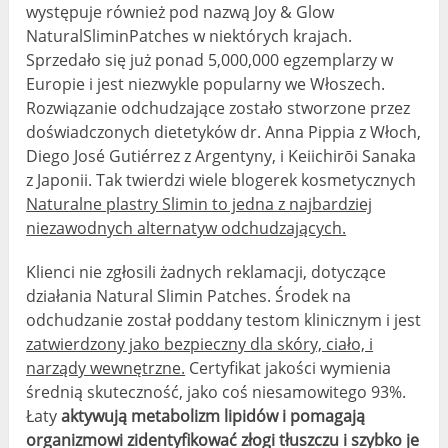
występuje również pod nazwą Joy & Glow
NaturalSliminPatches w niektórych krajach.
Sprzedało się już ponad 5,000,000 egzemplarzy w
Europie i jest niezwykle popularny we Włoszech.
Rozwiązanie odchudzające zostało stworzone przez
doświadczonych dietetyków dr. Anna Pippia z Włoch,
Diego José Gutiérrez z Argentyny, i Keiichirōi Sanaka
z Japonii. Tak twierdzi wiele blogerek kosmetycznych
Naturalne plastry Slimin to jedna z najbardziej
niezawodnych alternatyw odchudzających.
Klienci nie zgłosili żadnych reklamacji, dotyczące
działania Natural Slimin Patches. Środek na
odchudzanie został poddany testom klinicznym i jest
zatwierdzony jako bezpieczny dla skóry, ciało, i
narządy wewnętrzne.
Certyfikat jakości wymienia
średnią skuteczność, jako coś niesamowitego 93%.
Łaty
aktywują metabolizm lipidów i pomagają
organizmowi zidentyfikować złogi tłuszczu i szybko je