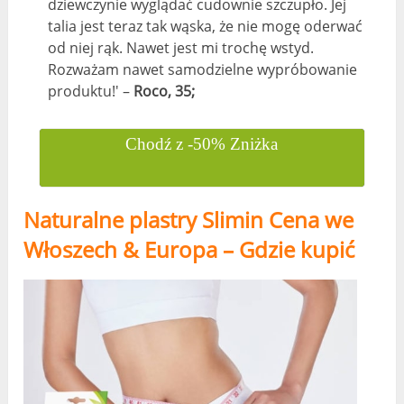
dziewczynie wyglądać cudownie szczupło. Jej
talia jest teraz tak wąska, że ​​nie mogę oderwać
od niej rąk. Nawet jest mi trochę wstyd.
Rozważam nawet samodzielne wypróbowanie
produktu!' –
Roco, 35;
Chodź z -50% Zniżka
Naturalne plastry Slimin Cena we
Włoszech & Europa – Gdzie kupić