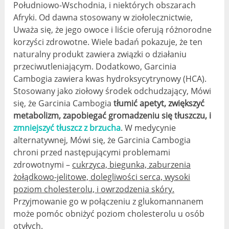
Południowo-Wschodnia, i niektórych obszarach
Afryki. Od dawna stosowany w ziołolecznictwie,
Uważa się, że jego owoce i liście oferują różnorodne
korzyści zdrowotne. Wiele badań pokazuje, że ten
naturalny produkt zawiera związki o działaniu
przeciwutleniającym. Dodatkowo, Garcinia
Cambogia zawiera kwas hydroksycytrynowy (HCA).
Stosowany jako ziołowy środek odchudzający, Mówi
się, że Garcinia Cambogia
tłumić apetyt, zwiększyć
metabolizm, zapobiegać gromadzeniu się tłuszczu, i
zmniejszyć tłuszcz z brzucha
. W medycynie
alternatywnej, Mówi się, że Garcinia Cambogia
chroni przed następującymi problemami
zdrowotnymi –
cukrzyca, biegunka, zaburzenia
żołądkowo-jelitowe, dolegliwości serca, wysoki
poziom cholesterolu, i owrzodzenia skóry.
Przyjmowanie go w połączeniu z glukomannanem
może pomóc obniżyć poziom cholesterolu u osób
otyłych.