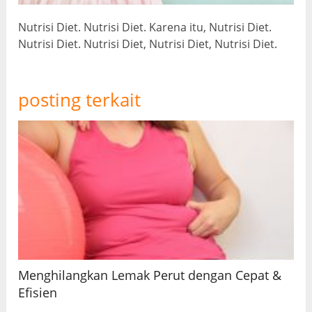
Nutrisi Diet. Nutrisi Diet. Karena itu, Nutrisi Diet.
Nutrisi Diet. Nutrisi Diet, Nutrisi Diet, Nutrisi Diet.
posting terkait
Menghilangkan Lemak Perut dengan Cepat &
Efisien