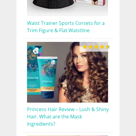
Waist Trainer Sports Corsets for a
Trim Figure & Flat Waistline
Princess Hair Review – Lush & Shiny
Hair. What are the Mask
Ingredients?