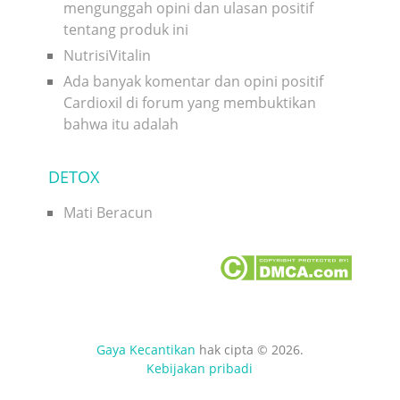
mengunggah opini dan ulasan positif
tentang produk ini
NutrisiVitalin
Ada banyak komentar dan opini positif
Cardioxil di forum yang membuktikan
bahwa itu adalah
DETOX
Mati Beracun
Gaya Kecantikan
hak cipta © 2026.
Kebijakan pribadi