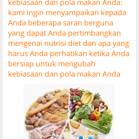
kebiasaan dan pola makan Anda:
kami ingin menyampaikan kepada
Anda beberapa saran berguna
yang dapat Anda pertimbangkan
mengenai nutrisi diet dan apa yang
harus Anda perhatikan ketika Anda
bersiap untuk mengubah
kebiasaan dan pola makan Anda