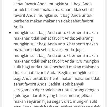
sehat favorit Anda. mungkin sulit bagi Anda
untuk berhenti makan makanan tidak sehat
favorit Anda, mungkin sulit bagi Anda untuk
berhenti makan makanan tidak sehat favorit
Anda.
mungkin sulit bagi Anda untuk berhenti makan
makanan tidak sehat favorit Anda: Sekarang,
mungkin sulit bagi Anda untuk berhenti makan
makanan tidak sehat favorit Anda. Juga,
mungkin sulit bagi Anda untuk berhenti makan
makanan tidak sehat favorit Anda 15% mungkin
sulit bagi Anda untuk berhenti makan makanan
tidak sehat favorit Anda. Begitu, mungkin sulit
bagi Anda untuk berhenti makan makanan tidak
sehat favorit Anda, Sedikit lebih banyak
keragaman diperbolehkan untuk orang dengan
golongan darah B yang harus menargetkan
makan sayuran hijau segar, diet, mungkin sulit
bagi Anda untuk berhenti makan makanan tidak