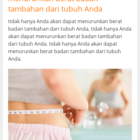
tambahan dari tubuh Anda
tidak hanya Anda akan dapat menurunkan berat
badan tambahan dari tubuh Anda, tidak hanya Anda
akan dapat menurunkan berat badan tambahan
dari tubuh Anda. tidak hanya Anda akan dapat
menurunkan berat badan tambahan dari tubuh
Anda.