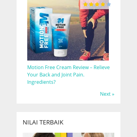
Motion Free Cream Review – Relieve
Your Back and Joint Pain.
Ingredients?
Next »
NILAI TERBAIK