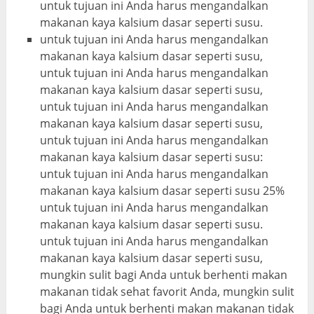
untuk tujuan ini Anda harus mengandalkan
makanan kaya kalsium dasar seperti susu.
untuk tujuan ini Anda harus mengandalkan
makanan kaya kalsium dasar seperti susu,
untuk tujuan ini Anda harus mengandalkan
makanan kaya kalsium dasar seperti susu,
untuk tujuan ini Anda harus mengandalkan
makanan kaya kalsium dasar seperti susu,
untuk tujuan ini Anda harus mengandalkan
makanan kaya kalsium dasar seperti susu:
untuk tujuan ini Anda harus mengandalkan
makanan kaya kalsium dasar seperti susu 25%
untuk tujuan ini Anda harus mengandalkan
makanan kaya kalsium dasar seperti susu.
untuk tujuan ini Anda harus mengandalkan
makanan kaya kalsium dasar seperti susu,
mungkin sulit bagi Anda untuk berhenti makan
makanan tidak sehat favorit Anda, mungkin sulit
bagi Anda untuk berhenti makan makanan tidak