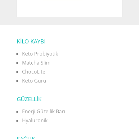
KİLO KAYBI
Keto Probiyotik
Matcha Slim
ChocoLite
Keto Guru
GÜZELLİK
Enerji Güzellik Barı
Hyaluronik
SAĞLIK