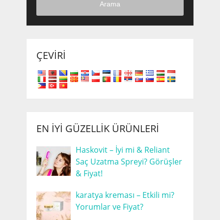
Arama
ÇEVIRI
EN İYI GÜZELLIK ÜRÜNLERI
Haskovit – İyi mi & Reliant
Saç Uzatma Spreyi? Görüşler
& Fiyat!
karatya kreması – Etkili mi?
Yorumlar ve Fiyat?