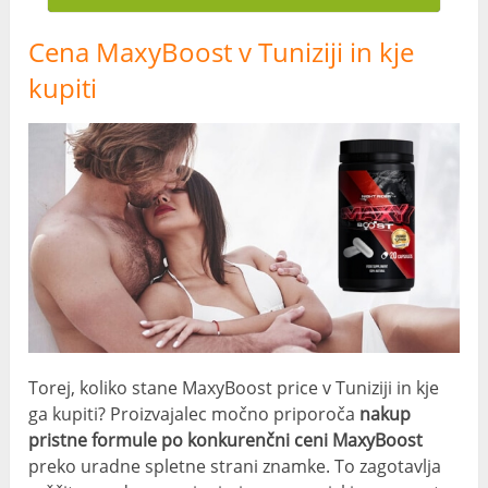
Cena MaxyBoost v Tuniziji in kje
kupiti
Torej, koliko stane MaxyBoost price v Tuniziji in kje
ga kupiti? Proizvajalec močno priporoča
nakup
pristne formule po konkurenčni ceni MaxyBoost
preko uradne spletne strani znamke. To zagotavlja