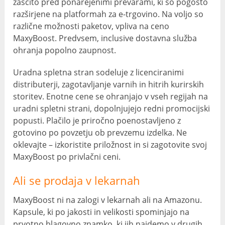
zaščito pred ponarejenimi prevarami, ki so pogosto
razširjene na platformah za e-trgovino. Na voljo so
različne možnosti paketov, vpliva na ceno
MaxyBoost. Predvsem, inclusive dostavna služba
ohranja popolno zaupnost.
Uradna spletna stran sodeluje z licenciranimi
distributerji, zagotavljanje varnih in hitrih kurirskih
storitev. Enotne cene se ohranjajo v vseh regijah na
uradni spletni strani, dopolnjujejo redni promocijski
popusti. Plačilo je priročno poenostavljeno z
gotovino po povzetju ob prevzemu izdelka. Ne
oklevajte – izkoristite priložnost in si zagotovite svoj
MaxyBoost po privlačni ceni.
Ali se prodaja v lekarnah
MaxyBoost ni na zalogi v lekarnah ali na Amazonu.
Kapsule, ki po jakosti in velikosti spominjajo na
prvotno blagovno znamko, ki jih najdemo v drugih