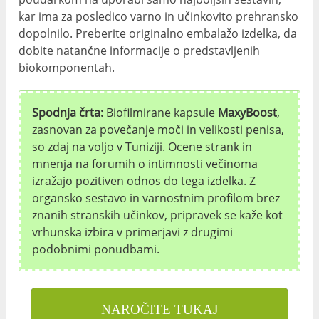
kar ima za posledico varno in učinkovito prehransko
dopolnilo. Preberite originalno embalažo izdelka, da
dobite natančne informacije o predstavljenih
biokomponentah.
Spodnja črta:
Biofilmirane kapsule
MaxyBoost
,
zasnovan za povečanje moči in velikosti penisa,
so zdaj na voljo v Tuniziji. Ocene strank in
mnenja na forumih o intimnosti večinoma
izražajo pozitiven odnos do tega izdelka. Z
organsko sestavo in varnostnim profilom brez
znanih stranskih učinkov, pripravek se kaže kot
vrhunska izbira v primerjavi z drugimi
podobnimi ponudbami.
NAROČITE TUKAJ