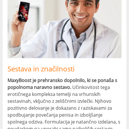
Sestava in značilnosti
MaxyBoost je prehransko dopolnilo, ki se ponaša s
popolnoma naravno sestavo.
Učinkovitost tega
erotičnega kompleksa temelji na vrhunskih
sestavinah, vključno z zeliščnimi izvlečki. Njihovo
pozitivno delovanje je dokazano z raziskavami za
spodbujanje povečanja penisa in izboljšanje
spolnega odziva. Formulacija je natančno izdelana, s
poudarkom na uporabi samo najboljših sestavin,