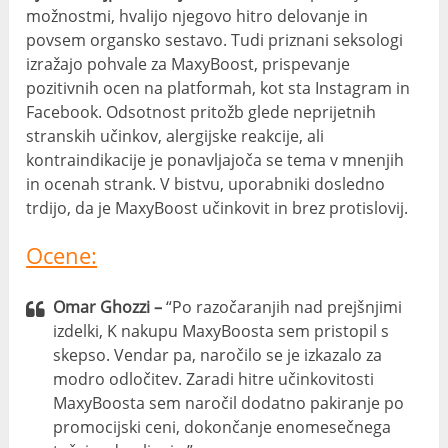
možnostmi, hvalijo njegovo hitro delovanje in
povsem organsko sestavo. Tudi priznani seksologi
izražajo pohvale za MaxyBoost, prispevanje
pozitivnih ocen na platformah, kot sta Instagram in
Facebook. Odsotnost pritožb glede neprijetnih
stranskih učinkov, alergijske reakcije, ali
kontraindikacije je ponavljajoča se tema v mnenjih
in ocenah strank. V bistvu, uporabniki dosledno
trdijo, da je MaxyBoost učinkovit in brez protislovij.
Ocene:
Omar Ghozzi –
“Po razočaranjih nad prejšnjimi
izdelki, K nakupu MaxyBoosta sem pristopil s
skepso. Vendar pa, naročilo se je izkazalo za
modro odločitev. Zaradi hitre učinkovitosti
MaxyBoosta sem naročil dodatno pakiranje po
promocijski ceni, dokončanje enomesečnega