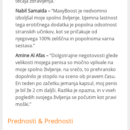
tečaja zdravljenja.”
Nabil Samaida –
“MaxyBoost je nedvomno
izboljšal moje spolno življenje. Izjemna lastnost
tega erotičnega dodatka je popolna odsotnost
stranskih učinkov, kot se pričakuje od
njegovega 100% zeliščna in popolnoma varna
sestava.”
Amine Al Afas –
“Dolgotrajne negotovosti glede
velikosti mojega penisa so močno vplivale na
moje spolno življenje. na srečo, to prehransko
dopolnilo je stopilo na sceno ob pravem času.
En teden po začetku jemanja kapsul, moj penis
je bil že 2 cm daljši. Razlika je opazna, in v vseh
pogledih svojega življenja se počutim kot pravi
moški.”
Prednosti & Prednosti