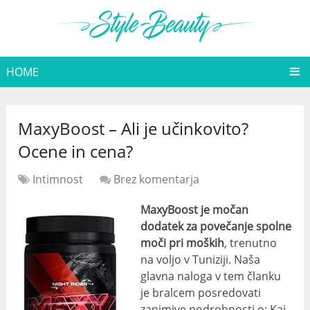
HOME
MaxyBoost – Ali je učinkovito?
Ocene in cena?
Intimnost
Brez komentarja
MaxyBoost je močan
dodatek za povečanje spolne
moči pri moških
, trenutno
na voljo v Tuniziji. Naša
glavna naloga v tem članku
je bralcem posredovati
zanimive podrobnosti o: Kaj