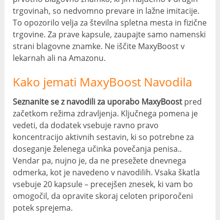
trgovinah, so nedvomno prevare in lažne imitacije.
To opozorilo velja za številna spletna mesta in fizične
trgovine. Za prave kapsule, zaupajte samo namenski
strani blagovne znamke. Ne iščite MaxyBoost v
lekarnah ali na Amazonu.
Kako jemati MaxyBoost Navodila
Seznanite se z navodili za uporabo MaxyBoost
pred
začetkom režima zdravljenja. Ključnega pomena je
vedeti, da dodatek vsebuje ravno pravo
koncentracijo aktivnih sestavin, ki so potrebne za
doseganje želenega učinka povečanja penisa..
Vendar pa, nujno je, da ne presežete dnevnega
odmerka, kot je navedeno v navodilih. Vsaka škatla
vsebuje 20 kapsule – precejšen znesek, ki vam bo
omogočil, da opravite skoraj celoten priporočeni
potek sprejema.