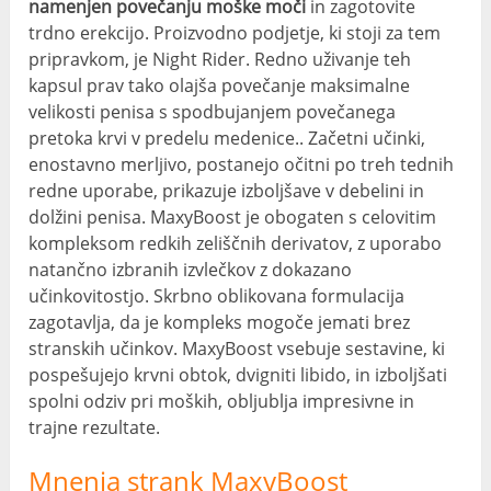
namenjen povečanju moške moči
in zagotovite
trdno erekcijo. Proizvodno podjetje, ki stoji za tem
pripravkom, je Night Rider. Redno uživanje teh
kapsul prav tako olajša povečanje maksimalne
velikosti penisa s spodbujanjem povečanega
pretoka krvi v predelu medenice.. Začetni učinki,
enostavno merljivo, postanejo očitni po treh tednih
redne uporabe, prikazuje izboljšave v debelini in
dolžini penisa. MaxyBoost je obogaten s celovitim
kompleksom redkih zeliščnih derivatov, z uporabo
natančno izbranih izvlečkov z dokazano
učinkovitostjo. Skrbno oblikovana formulacija
zagotavlja, da je kompleks mogoče jemati brez
stranskih učinkov. MaxyBoost vsebuje sestavine, ki
pospešujejo krvni obtok, dvigniti libido, in izboljšati
spolni odziv pri moških, obljublja impresivne in
trajne rezultate.
Mnenja strank MaxyBoost