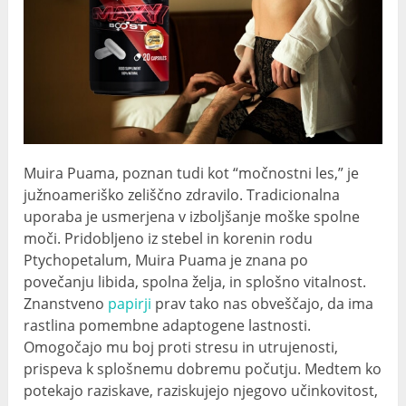
Muira Puama, poznan tudi kot “močnostni les,” je
južnoameriško zeliščno zdravilo. Tradicionalna
uporaba je usmerjena v izboljšanje moške spolne
moči. Pridobljeno iz stebel in korenin rodu
Ptychopetalum, Muira Puama je znana po
povečanju libida, spolna želja, in splošno vitalnost.
Znanstveno
papirji
prav tako nas obveščajo, da ima
rastlina pomembne adaptogene lastnosti.
Omogočajo mu boj proti stresu in utrujenosti,
prispeva k splošnemu dobremu počutju. Medtem ko
potekajo raziskave, raziskujejo njegovo učinkovitost,