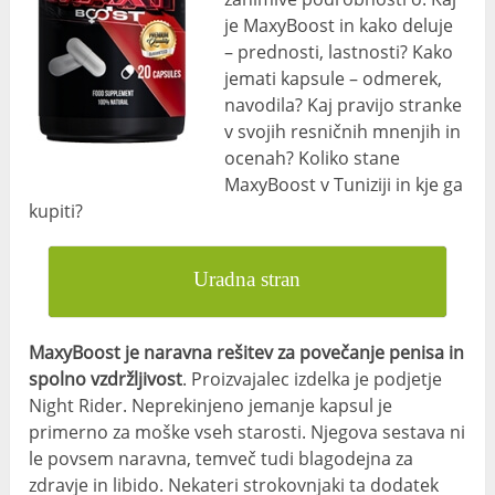
je MaxyBoost in kako deluje
– prednosti, lastnosti? Kako
jemati kapsule – odmerek,
navodila? Kaj pravijo stranke
v svojih resničnih mnenjih in
ocenah? Koliko stane
MaxyBoost v Tuniziji in kje ga
kupiti?
Uradna stran
MaxyBoost je naravna rešitev za povečanje penisa in
spolno vzdržljivost
. Proizvajalec izdelka je podjetje
Night Rider. Neprekinjeno jemanje kapsul je
primerno za moške vseh starosti. Njegova sestava ni
le povsem naravna, temveč tudi blagodejna za
zdravje in libido. Nekateri strokovnjaki ta dodatek