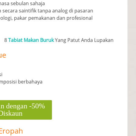
masa sebulan sahaja
secara saintifik tanpa analog di pasaran
nologi, pakar pemakanan dan profesional
8
Tabiat Makan Buruk
Yang Patut Anda Lupakan
ue
si
mposisi berbahaya
n dengan -50%
Diskaun
 Eropah