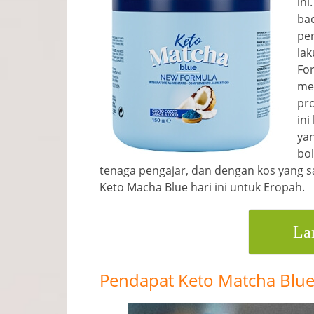
ini
bad
per
lak
Fo
me
pr
ini
yan
bol
tenaga pengajar, dan dengan kos yang sa
Keto Macha Blue hari ini untuk Eropah.
La
Pendapat Keto Matcha Blue,