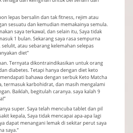
k tenaga dan keinginan untuk bersenam dan
n lepas bersalin dan tak fitness, rejim atau
gan sesuatu dan kemudian memakainya semula.
kan saya terkawal, dan selain itu, Saya tidak
 masuk 1 bulan. Sekarang saya rasa sempurna
, selulit, atau sebarang kelemahan selepas
anyakan diet”
tahan. Ternyata dikontraindikasikan untuk orang
an diabetes. Tetapi hanya dengan diet keto
a mendapati bahawa dengan serbuk Keto Matcha
ja, termasuk karbohidrat, dan masih mengalami
an. Baiklah, begitulah caranya. saya kalah 9
a!”
nya super. Saya telah mencuba tablet dan pil
 sakit kepala, Saya tidak mencapai apa-apa lagi
ya dapat menangani lemak di sekitar perut saya
ha saya.”