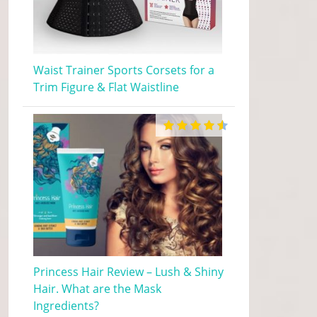
Waist Trainer Sports Corsets for a
Trim Figure & Flat Waistline
Princess Hair Review – Lush & Shiny
Hair. What are the Mask
Ingredients?