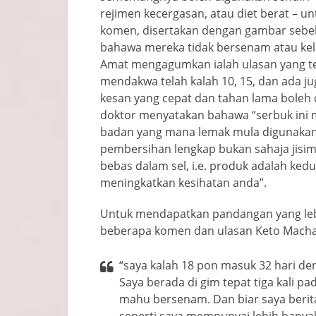
rejimen kecergasan, atau diet berat –
komen, disertakan dengan gambar seb
bahawa mereka tidak bersenam atau kel
Amat mengagumkan ialah ulasan yang te
mendakwa telah kalah 10, 15, dan ada j
kesan yang cepat dan tahan lama boleh 
doktor menyatakan bahawa “serbuk ini m
badan yang mana lemak mula digunakan
pembersihan lengkap bukan sahaja jisim b
bebas dalam sel, i.e. produk adalah ke
meningkatkan kesihatan anda”.
Untuk mendapatkan pandangan yang lebi
beberapa komen dan ulasan Keto Macha B
“saya kalah 18 pon masuk 32 hari de
Saya berada di gim tepat tiga kali p
mahu bersenam. Dan biar saya berit