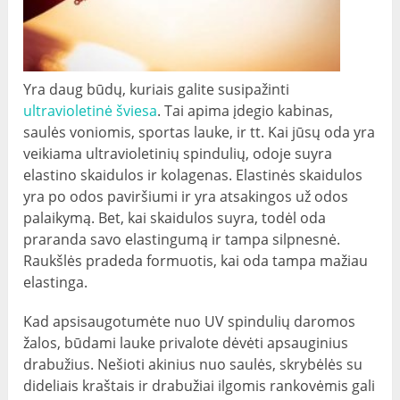
Yra daug būdų, kuriais galite susipažinti
ultravioletinė šviesa
. Tai apima įdegio kabinas,
saulės voniomis, sportas lauke, ir tt. Kai jūsų oda yra
veikiama ultravioletinių spindulių, odoje suyra
elastino skaidulos ir kolagenas. Elastinės skaidulos
yra po odos paviršiumi ir yra atsakingos už odos
palaikymą. Bet, kai skaidulos suyra, todėl oda
praranda savo elastingumą ir tampa silpnesnė.
Raukšlės pradeda formuotis, kai oda tampa mažiau
elastinga.
Kad apsisaugotumėte nuo UV spindulių daromos
žalos, būdami lauke privalote dėvėti apsauginius
drabužius. Nešioti akinius nuo saulės, skrybėlės su
dideliais kraštais ir drabužiai ilgomis rankovėmis gali