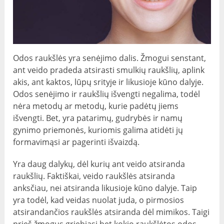
Odos raukšlės yra senėjimo dalis. Žmogui senstant,
ant veido pradeda atsirasti smulkių raukšlių, aplink
akis, ant kaktos, lūpų srityje ir likusioje kūno dalyje.
Odos senėjimo ir raukšlių išvengti negalima, todėl
nėra metodų ar metodų, kurie padėtų jiems
išvengti. Bet, yra patarimų, gudrybės ir namų
gynimo priemonės, kuriomis galima atidėti jų
formavimąsi ar pagerinti išvaizdą.
Yra daug dalykų, dėl kurių ant veido atsiranda
raukšlių. Faktiškai, veido raukšlės atsiranda
anksčiau, nei atsiranda likusioje kūno dalyje. Taip
yra todėl, kad veidas nuolat juda, o pirmosios
atsirandančios raukšlės atsiranda dėl mimikos. Taigi
prieš žmogus griebiasi bet kokio raukšlėtos odos