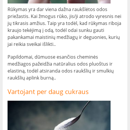
Rūkymas yra dar viena dažna raukšlėtos odos
priežastis. Kai žmogus rūko, jis/ji atrodo vyresnis nei
jų tikrasis amžius. Taip yra todėl, kad rūkymas riboja
kraujo tekėjimą į odą, todėl odai sunku gauti
pakankamai maistinių medžiagų ir deguonies, kurių
jai reikia sveikai išlikti..
Papildomai, dūmuose esančios cheminės
medžiagos pažeidžia natūralius odos pluoštus ir
elastiną, todėl atsiranda odos raukšlių ir smulkių
raukšlių aplink burną..
Vartojant per daug cukraus