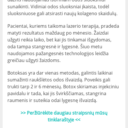
sunaikinti. Vidiniai odos sluoksniai įkaista, todėl
sluoksniuose gali atsirasti naujų kolageno skaidulų.
Pacientai, kuriems taikoma lazerio terapija, pradeda
matyti rezultatus maždaug po mėnesio. Žaizdai
užgyti reikia laiko, bet kai jis tinkamai išgydomas,
oda tampa stangresnė ir lygesnė. Šiuo metu
naudojamos pažangesnės technologijos leidžia
greičiau užgyti žaizdoms.
Botoksas yra dar vienas metodas, galintis laikinai
sumažinti raukšlėtos odos išvaizdą. Poveikis gali
trukti tarp 2 ir 6 mėnesių. Botox skiriamas injekciniu
pavidalu ir tada, kai jis švirkščiamas, stangrina
raumenis ir suteikia odai lygesnę išvaizdą.
>> Peržiūrėkite daugiau straipsnių mūsų
tinklaraštyje <<