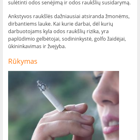
sulėtinti odos senėjimą ir odos raukšlių susidarymą.
Ankstyvos raukšlės dažniausiai atsiranda žmonėms,
dirbantiems lauke. Kai kurie darbai, dėl kurių
darbuotojams kyla odos raukšlių rizika, yra
paplūdimio gelbėtojai, sodininkystė, golfo žaidėjai,
ūkininkavimas ir žvejyba.
Rūkymas