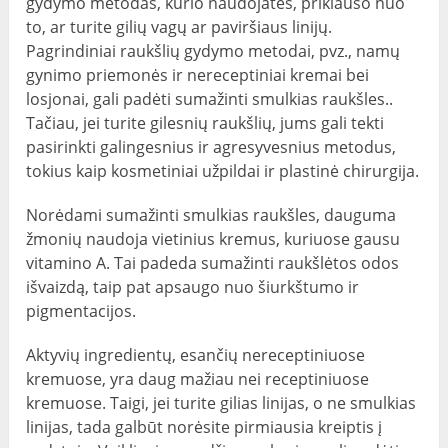
gydymo metodas, kurio naudojatės, priklauso nuo
to, ar turite gilių vagų ar paviršiaus linijų.
Pagrindiniai raukšlių gydymo metodai, pvz., namų
gynimo priemonės ir nereceptiniai kremai bei
losjonai, gali padėti sumažinti smulkias raukšles..
Tačiau, jei turite gilesnių raukšlių, jums gali tekti
pasirinkti galingesnius ir agresyvesnius metodus,
tokius kaip kosmetiniai užpildai ir plastinė chirurgija.
Norėdami sumažinti smulkias raukšles, dauguma
žmonių naudoja vietinius kremus, kuriuose gausu
vitamino A. Tai padeda sumažinti raukšlėtos odos
išvaizdą, taip pat apsaugo nuo šiurkštumo ir
pigmentacijos.
Aktyvių ingredientų, esančių nereceptiniuose
kremuose, yra daug mažiau nei receptiniuose
kremuose. Taigi, jei turite gilias linijas, o ne smulkias
linijas, tada galbūt norėsite pirmiausia kreiptis į