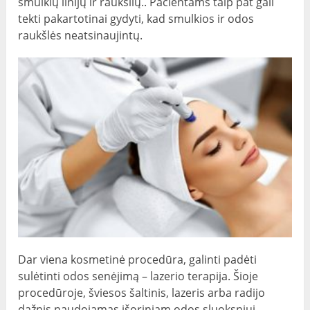
smulkių linijų ir raukšlių.. Pacientams taip pat gali
tekti pakartotinai gydyti, kad smulkios ir odos
raukšlės neatsinaujintų.
Dar viena kosmetinė procedūra, galinti padėti
sulėtinti odos senėjimą – lazerio terapija. Šioje
procedūroje, šviesos šaltinis, lazeris arba radijo
dažnis naudojamas išoriniam odos sluoksniui