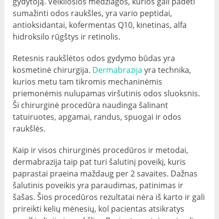
gydytoją. Veikliosios medžiagos, kurios gali padėti
sumažinti odos raukšles, yra vario peptidai,
antioksidantai, kofermentas Q10, kinetinas, alfa
hidroksilo rūgštys ir retinolis.
Retesnis raukšlėtos odos gydymo būdas yra
kosmetinė chirurgija.
Dermabrazija
yra technika,
kurios metu tam tikromis mechaninėmis
priemonėmis nulupamas viršutinis odos sluoksnis.
Ši chirurginė procedūra naudinga šalinant
tatuiruotes, apgamai, randus, spuogai ir odos
raukšlės.
Kaip ir visos chirurginės procedūros ir metodai,
dermabrazija taip pat turi šalutinį poveikį, kuris
paprastai praeina maždaug per 2 savaites. Dažnas
šalutinis poveikis yra paraudimas, patinimas ir
šašas. Šios procedūros rezultatai nėra iš karto ir gali
prireikti kelių mėnesių, kol pacientas atsikratys