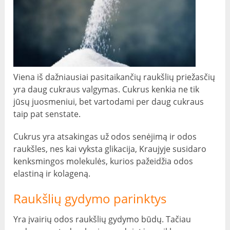
Viena iš dažniausiai pasitaikančių raukšlių priežasčių
yra daug cukraus valgymas. Cukrus kenkia ne tik
jūsų juosmeniui, bet vartodami per daug cukraus
taip pat senstate.
Cukrus yra atsakingas už odos senėjimą ir odos
raukšles, nes kai vyksta glikacija, Kraujyje susidaro
kenksmingos molekulės, kurios pažeidžia odos
elastiną ir kolageną.
Raukšlių gydymo parinktys
Yra įvairių odos raukšlių gydymo būdų. Tačiau