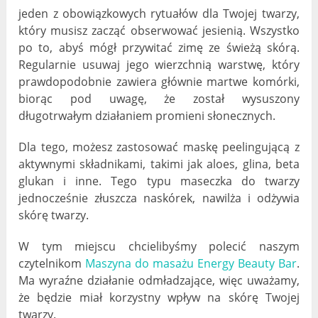
jeden z obowiązkowych rytuałów dla Twojej twarzy,
który musisz zacząć obserwować jesienią. Wszystko
po to, abyś mógł przywitać zimę ze świeżą skórą.
Regularnie usuwaj jego wierzchnią warstwę, który
prawdopodobnie zawiera głównie martwe komórki,
biorąc pod uwagę, że został wysuszony
długotrwałym działaniem promieni słonecznych.
Dla tego, możesz zastosować maskę peelingującą z
aktywnymi składnikami, takimi jak aloes, glina, beta
glukan i inne. Tego typu maseczka do twarzy
jednocześnie złuszcza naskórek, nawilża i odżywia
skórę twarzy.
W tym miejscu chcielibyśmy polecić naszym
czytelnikom
Maszyna do masażu Energy Beauty Bar
.
Ma wyraźne działanie odmładzające, więc uważamy,
że będzie miał korzystny wpływ na skórę Twojej
twarzy.