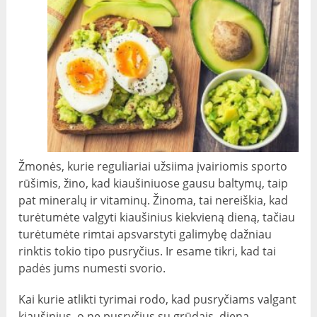
Žmonės, kurie reguliariai užsiima įvairiomis sporto
rūšimis, žino, kad kiaušiniuose gausu baltymų, taip
pat mineralų ir vitaminų. Žinoma, tai nereiškia, kad
turėtumėte valgyti kiaušinius kiekvieną dieną, tačiau
turėtumėte rimtai apsvarstyti galimybę dažniau
rinktis tokio tipo pusryčius. Ir esame tikri, kad tai
padės jums numesti svorio.
Kai kurie atlikti tyrimai rodo, kad pusryčiams valgant
kiaušinius, o ne pusryčius su grūdais, dieną