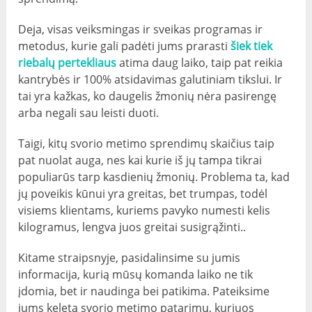
Deja, visas veiksmingas ir sveikas programas ir
metodus, kurie gali padėti jums prarasti
šiek tiek
riebalų pertekliaus
atima daug laiko, taip pat reikia
kantrybės ir 100% atsidavimas galutiniam tikslui. Ir
tai yra kažkas, ko daugelis žmonių nėra pasirengę
arba negali sau leisti duoti.
Taigi, kitų svorio metimo sprendimų skaičius taip
pat nuolat auga, nes kai kurie iš jų tampa tikrai
populiarūs tarp kasdienių žmonių. Problema ta, kad
jų poveikis kūnui yra greitas, bet trumpas, todėl
visiems klientams, kuriems pavyko numesti kelis
kilogramus, lengva juos greitai susigrąžinti..
Kitame straipsnyje, pasidalinsime su jumis
informacija, kurią mūsų komanda laiko ne tik
įdomia, bet ir naudinga bei patikima. Pateiksime
jums keletą svorio metimo patarimų, kuriuos