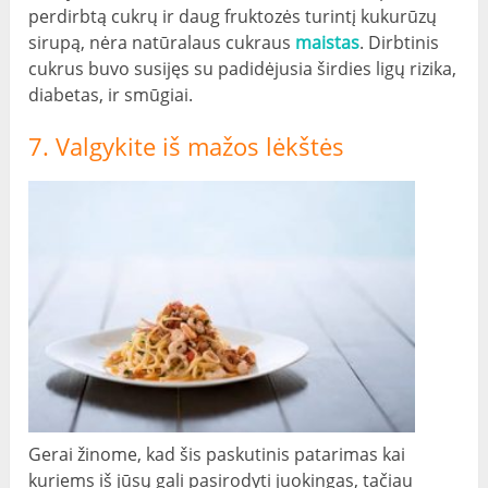
perdirbtą cukrų ir daug fruktozės turintį kukurūzų
sirupą, nėra natūralaus cukraus
maistas
. Dirbtinis
cukrus buvo susijęs su padidėjusia širdies ligų rizika,
diabetas, ir smūgiai.
7. Valgykite iš mažos lėkštės
Gerai žinome, kad šis paskutinis patarimas kai
kuriems iš jūsų gali pasirodyti juokingas, tačiau