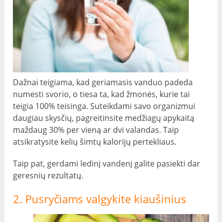
Dažnai teigiama, kad geriamasis vanduo padeda
numesti svorio, o tiesa ta, kad žmonės, kurie tai
teigia 100% teisinga. Suteikdami savo organizmui
daugiau skysčių, pagreitinsite medžiagų apykaitą
maždaug 30% per vieną ar dvi valandas. Taip
atsikratysite kelių šimtų kalorijų pertekliaus.
Taip pat, gerdami ledinį vandenį galite pasiekti dar
geresnių rezultatų.
2. Pusryčiams valgykite kiaušinius