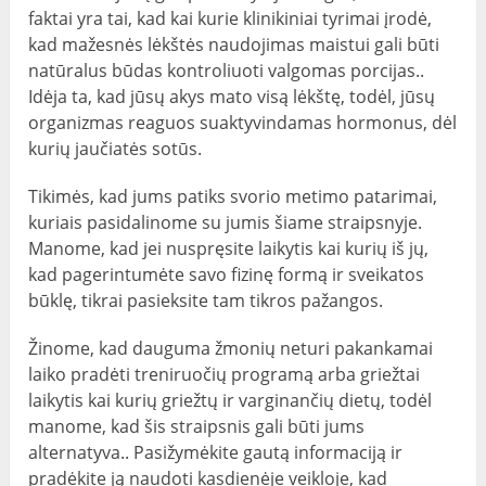
faktai yra tai, kad kai kurie klinikiniai tyrimai įrodė,
kad mažesnės lėkštės naudojimas maistui gali būti
natūralus būdas kontroliuoti valgomas porcijas..
Idėja ta, kad jūsų akys mato visą lėkštę, todėl, jūsų
organizmas reaguos suaktyvindamas hormonus, dėl
kurių jaučiatės sotūs.
Tikimės, kad jums patiks svorio metimo patarimai,
kuriais pasidalinome su jumis šiame straipsnyje.
Manome, kad jei nuspręsite laikytis kai kurių iš jų,
kad pagerintumėte savo fizinę formą ir sveikatos
būklę, tikrai pasieksite tam tikros pažangos.
Žinome, kad dauguma žmonių neturi pakankamai
laiko pradėti treniruočių programą arba griežtai
laikytis kai kurių griežtų ir varginančių dietų, todėl
manome, kad šis straipsnis gali būti jums
alternatyva.. Pasižymėkite gautą informaciją ir
pradėkite ją naudoti kasdienėje veikloje, kad