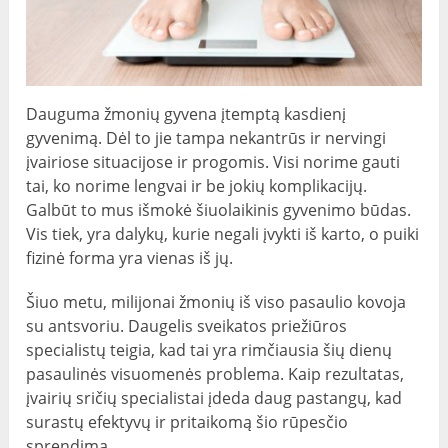
Dauguma žmonių gyvena įtemptą kasdienį
gyvenimą. Dėl to jie tampa nekantrūs ir nervingi
įvairiose situacijose ir progomis. Visi norime gauti
tai, ko norime lengvai ir be jokių komplikacijų.
Galbūt to mus išmokė šiuolaikinis gyvenimo būdas.
Vis tiek, yra dalykų, kurie negali įvykti iš karto, o puiki
fizinė forma yra vienas iš jų.
Šiuo metu, milijonai žmonių iš viso pasaulio kovoja
su antsvoriu. Daugelis sveikatos priežiūros
specialistų teigia, kad tai yra rimčiausia šių dienų
pasaulinės visuomenės problema. Kaip rezultatas,
įvairių sričių specialistai įdeda daug pastangų, kad
surastų efektyvų ir pritaikomą šio rūpesčio
sprendimą.