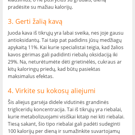
pradėsite su mažiau kalorijų.
3. Gerti žalią kavą
Juoda kava iš tikrųjų yra labai sveika, nes joje gausu
antioksidantų. Tai taip pat padidins jūsų medžiagų
apykaitą 11%. Kai kurie specialistai teigia, kad žalios
kavos gėrimas gali padidinti riebalų oksidaciją iki
29%. Na, neturėtumėte dėti grietinėlės, cukraus ar
kitų kaloringų priedų, kad būtų pasiektas
maksimalus efektas.
4. Virkite su kokosų aliejumi
Šis aliejus garsėja didele vidutinės grandinės
trigliceridų koncentracija. Tai iš tikrųjų yra riebalai,
kurie metabolizuojami visiškai kitaip nei kiti riebalai.
Tiesą sakant, šio tipo riebalai gali padėti sudeginti
100 kalorijų per dieną ir sumažinkite suvartojamų