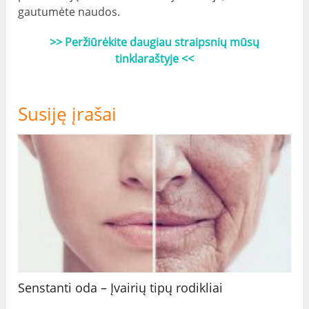
gautumėte naudos.
>> Peržiūrėkite daugiau straipsnių mūsų
tinklaraštyje <<
Susiję įrašai
Senstanti oda – Įvairių tipų rodikliai