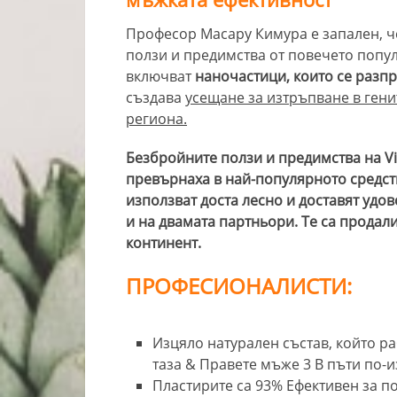
Професор Масару Кимура е запален, че
ползи и предимства от повечето попу
включват
наночастици, които се разпр
създава
усещане за изтръпване в гени
региона.
Безбройните ползи и предимства на Vi
превърнаха в най-популярното средств
използват доста лесно и доставят удо
и на двамата партньори. Те са продали
континент.
ПРОФЕСИОНАЛИСТИ:
Изцяло натурален състав, който р
таза & Правете мъже 3 В пъти по-и
Пластирите са 93% Ефективен за п