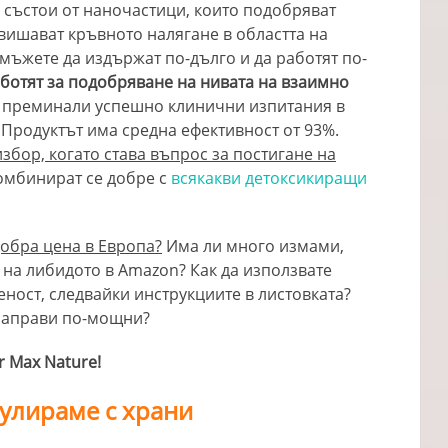
 състои от наночастици, които подобряват
овишават кръвното налягане в областта на
мъжете да издържат по-дълго и да работят по-
аботят за подобряване на нивата на взаимно
 преминали успешно клинични изпитания в
Продуктът има средна ефективност от 93%.
збор, когато става въпрос за постигане на
омбинират се добре с
всякакви детоксикиращи
добра цена в Европа?
Има ли много измами,
 на либидото в Amazon? Как да използвате
ност, следвайки инструкциите в листовката?
и направи по-мощни?
r Max Nature!
мулираме с храни