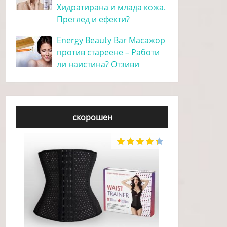
Хидратирана и млада кожа.
Преглед и ефекти?
Energy Beauty Bar Масажор
против стареене – Работи
ли наистина? Отзиви
скорошен