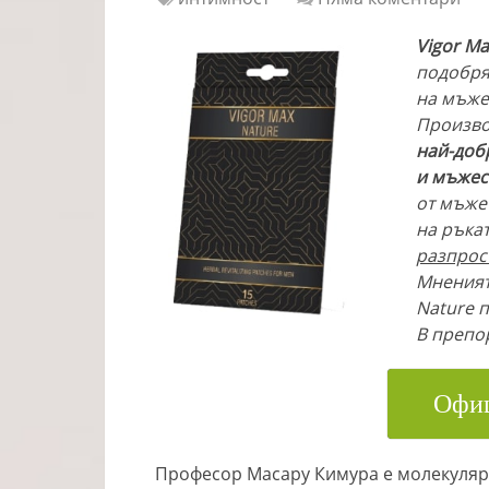
Vigor M
подобря
на мъже
Произво
най-доб
и мъжес
от мъже 
на ръка
разпрос
Мненият
Nature п
В препо
Офиц
Професор Масару Кимура е молекуляре