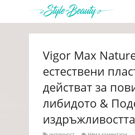
Vigor Max Natur
естествени плас
действат за по
либидото & Под
издръжливостт
интимност
Няма коментари