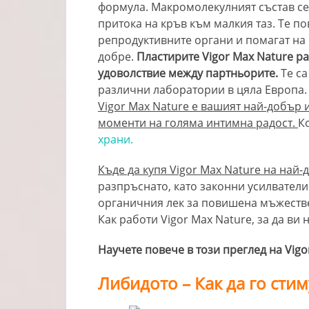
формула. Макромолекулният състав се
притока на кръв към малкия таз. Те п
репродуктивните органи и помагат на 
добре.
Пластирите Vigor Max Nature р
удоволствие между партньорите.
Те са
различни лаборатории в цяла Европа. 
Vigor Max Nature е вашият най-добър и
моменти на голяма интимна радост.
К
храни.
Къде да купя Vigor Max Nature на най-
разпръснато, като законни усилватели
органичния лек за повишена мъжестве
Как работи Vigor Max Nature, за да в
Научете повече в този преглед на Vigo
Либидото – Как да го сти