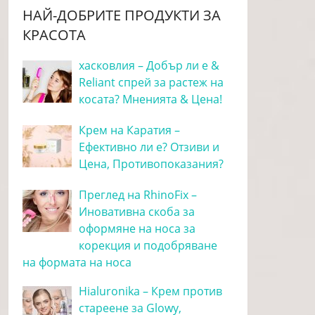
НАЙ-ДОБРИТЕ ПРОДУКТИ ЗА
КРАСОТА
хасковлия – Добър ли е &
Reliant спрей за растеж на
косата? Мненията & Цена!
Крем на Каратия –
Ефективно ли е? Отзиви и
Цена, Противопоказания?
Преглед на RhinoFix –
Иновативна скоба за
оформяне на носа за
корекция и подобряване
на формата на носа
Hialuronika – Крем против
стареене за Glowy,