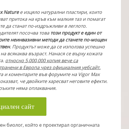
ax Nature
е изцяло натурални пластири, които
ват притока на кръв към малкия таз и помагат
те да станат по-издръжливи в леглото.
дителят посочва това
този продукт е един от
рите неинвазивни методи да станете по-мощен
твен
. Продуктът може да се използва успешно
на всякаква възраст. Нанася се върху кожата
та.
относно 5,000,000 копия вече са
транени в Европа чрез официалния уебсайт.
а и коментарите във форумите на Vigor Max
оказват, че двойките харесват неговите ефекти.
ръките няма оплаквания.
иален сайт
н биолог, който е проектирал органичната