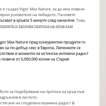
 е създал Vigor Max Nature, за да има повече
лярни усилватели на либидото. Пачовете
ъскват в кръвта 5 минути след нанасяне
. Това
талиите и засилва притока на кръв към
gor Max Nature пред конкурентни продукти го
о за по-добър секс в Европа. Лепенките се
волствие и моменти на истинска интимна радост
 повече от 5,000,000 копия на Стария
аботи за подобряване на притока на кръв към
здръжлив в леглото;
остигане на споделена взаимна радост &