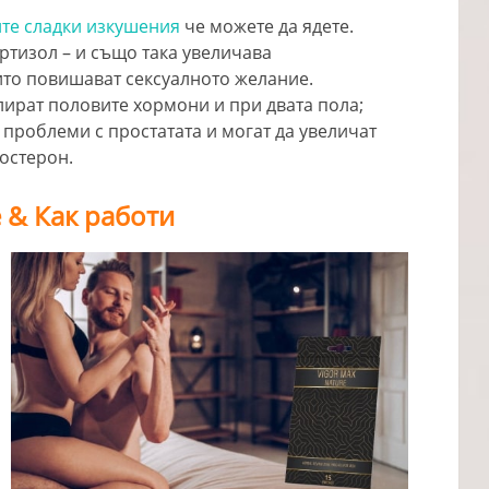
те сладки изкушения
че можете да ядете.
ортизол – и също така увеличава
ито повишават сексуалното желание.
лират половите хормони и при двата пола;
т проблеми с простатата и могат да увеличат
тостерон.
е & Как работи