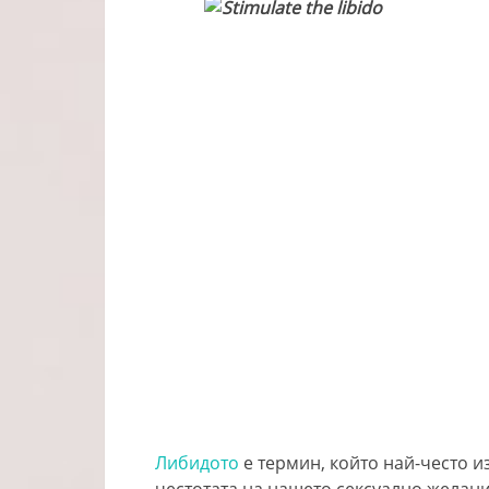
Либидото
е термин, който най-често и