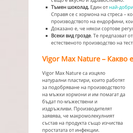
също е вкусно и здравословно.
Тъмен шоколад.
Един от
най-добри
Справя се с хормона на стреса – к
производството на ендорфини, ко
Доказано е, че някои сортове регу
Всеки вид грозде
. Те предпазват о
естественото производство на тес
Vigor Max Nature – Какво 
Vigor Max Nature са изцяло
натурални пластири, които работят
за подобряване на производството
на мъжки хормони и им помагат да
бъдат по-мъжествени и
издръжливи. Производителят
заявява, че макромолекулният
състав на продукта също изчиства
простатата от инфекции.