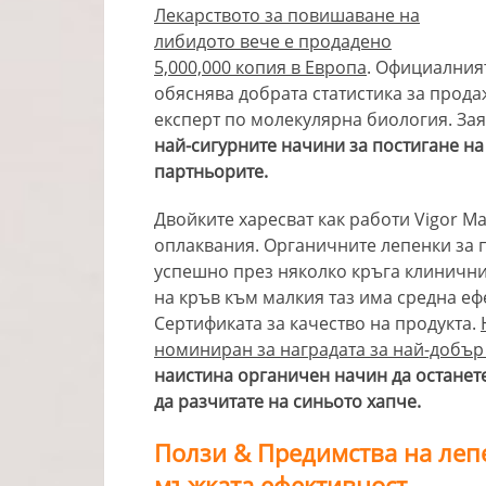
Лекарството за повишаване на
либидото вече е продадено
5,000,000 копия в Европа
. Официалният
обяснява добрата статистика за прода
експерт по молекулярна биология. Зая
най-сигурните начини за постигане н
партньорите.
Двойките харесват как работи Vigor Ma
оплаквания. Органичните лепенки за 
успешно през няколко кръга клинични 
на кръв към малкия таз има средна ефе
Сертификата за качество на продукта.
номиниран за наградата за най-добър
наистина органичен начин да останете
да разчитате на синьото хапче.
Ползи & Предимства на леп
мъжката ефективност