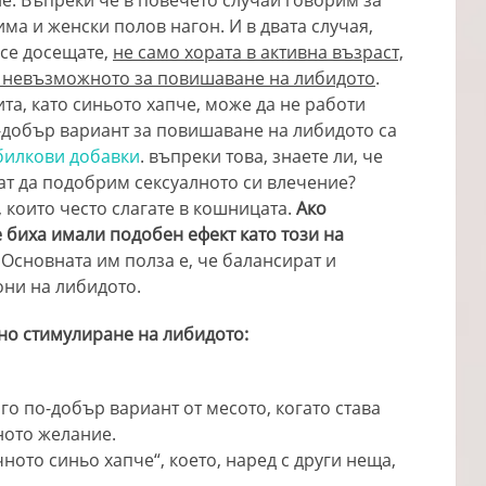
е. Въпреки че в повечето случаи говорим за
ма и женски полов нагон. И в двата случая,
 се досещате,
не само хората в активна възраст,
 и невъзможното за повишаване на либидото
.
та, като синьото хапче, може да не работи
-добър вариант за повишаване на либидото са
илкови добавки
. въпреки това, знаете ли, че
ат да подобрим сексуалното си влечение?
, които често слагате в кошницата.
Ако
те биха имали подобен ефект като този на
. Основната им полза е, че балансират и
ни на либидото.
ено стимулиране на либидото:
го по-добър вариант от месото, когато става
ното желание.
чното синьо хапче“, което, наред с други неща,