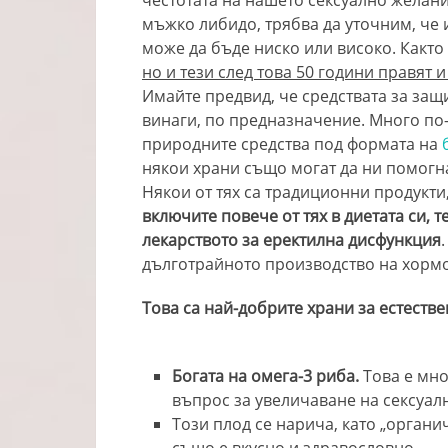
честотата на нашето сексуално желани
мъжко либидо, трябва да уточним, че и
може да бъде ниско или високо. Както
но и тези след това 50 години правят
Имайте предвид, че средствата за защи
винаги, по предназначение. Много по
природните средства под формата на
б
някои храни също могат да ни помогн
Някои от тях са традиционни продукти
включите повече от тях в диетата си, 
лекарството за еректилна дисфункция
дълготрайното производство на хормо
Това са най-добрите храни за естеств
Богата на омега-3 риба.
Това е мно
въпрос за увеличаване на сексуал
Този плод се нарича, като „органи