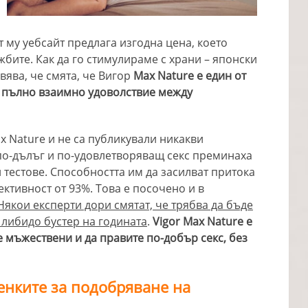
 му уебсайт предлага изгодна цена, което
жбите. Как да го стимулираме с храни – японски
вява, че смята, че Вигор
Max Nature е един от
а пълно взаимно удоволствие между
x Nature и не са публикували никакви
по-дълъг и по-удовлетворяващ секс преминаха
тестове. Способността им да засилват притока
ктивност от 93%. Това е посочено и в
Някои експерти дори смятат, че трябва да бъде
 либидо бустер на годината
.
Vigor Max Nature е
 мъжествени и да правите по-добър секс, без
енките за подобряване на