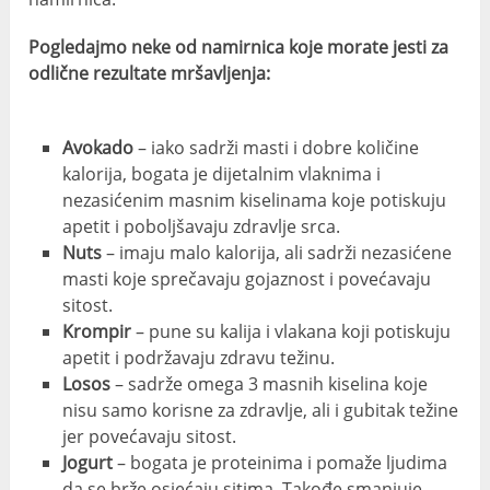
Pogledajmo neke od namirnica koje morate jesti za
odlične rezultate mršavljenja:
Avokado
– iako sadrži masti i dobre količine
kalorija, bogata je dijetalnim vlaknima i
nezasićenim masnim kiselinama koje potiskuju
apetit i poboljšavaju zdravlje srca.
Nuts
– imaju malo kalorija, ali sadrži nezasićene
masti koje sprečavaju gojaznost i povećavaju
sitost.
Krompir
– pune su kalija i vlakana koji potiskuju
apetit i podržavaju zdravu težinu.
Losos
– sadrže omega 3 masnih kiselina koje
nisu samo korisne za zdravlje, ali i gubitak težine
jer povećavaju sitost.
Jogurt
– bogata je proteinima i pomaže ljudima
da se brže osjećaju sitima. Takođe smanjuje