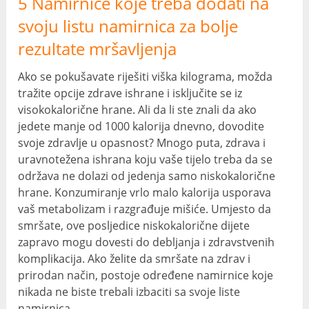
5 Namirnice koje treba dodati na
svoju listu namirnica za bolje
rezultate mršavljenja
Ako se pokušavate riješiti viška kilograma, možda
tražite opcije zdrave ishrane i isključite se iz
visokokalorične hrane. Ali da li ste znali da ako
jedete manje od 1000 kalorija dnevno, dovodite
svoje zdravlje u opasnost? Mnogo puta, zdrava i
uravnotežena ishrana koju vaše tijelo treba da se
održava ne dolazi od jedenja samo niskokalorične
hrane. Konzumiranje vrlo malo kalorija usporava
vaš metabolizam i razgrađuje mišiće. Umjesto da
smršate, ove posljedice niskokalorične dijete
zapravo mogu dovesti do debljanja i zdravstvenih
komplikacija. Ako želite da smršate na zdrav i
prirodan način, postoje određene namirnice koje
nikada ne biste trebali izbaciti sa svoje liste
namirnica.