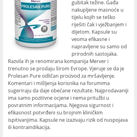
gubitak težine. Gađa
nakupljene masnoće u
tijelu kojih se teško
riješiti čak i vježbanjem i
dijetom. Kapsule su
veoma efikasne i
napravljene su samo od
prirodnih sastojaka.
Razvila ih je renomirana kompanija Merver i
trenutno se prodaju širom Evrope. Vjeruje se da je
Prolesan Pure odličan proizvod za mršavljenje.
Komentari i mišljenja korisnika na forumima
sugeriraju da daje obećane rezultate. Najprodavaniji
ima samo pozitivne ocjene i nema pritužbi u
povratnim informacijama. Njegova sigurnost i
efikasnost potvrđeni su brojnim kliničkim
ispitivanjima. Kapsule ne izazivaju rizik od nuspojava
ili kontraindikacija.