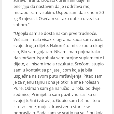
zdravu hranu. Dodatak prehrani daje mi
energiju da nastavim dalje i održava moj
metabolizam visokim. Uspeo sam da skinem 20
kg 3 mjeseci. Osećam se tako dobro u vezi sa
sobom.”
“Ugojila sam se dosta nakon prve trudnoće.
Već sam imala višak kilograma kada sam začela
svoje drugo dijete. Nakon što mi se rodio drugi
sin, Bio sam gojazan. Nisam imao pojma kako
da smršam. Isprobala sam brojne suplemente i
dijete, ali nisam imala rezultate. Srećom, stupio
sam u kontakt sa prijateljicom koja je bila
uspješna na svom putu mršavljenja. Pitao sam
je za njenu tajnu i ona je otkrila ime Prolesan
Pure. Odmah sam ga naručio. U roku od dvije
sedmice, Primijetila sam pozitivnu razliku u
svojoj težini i zdravlju. Gubio sam težinu i to u
isto vrijeme, moje zdravstveno stanje se
popravljalo. Sada sam se vratio na veličinu koja