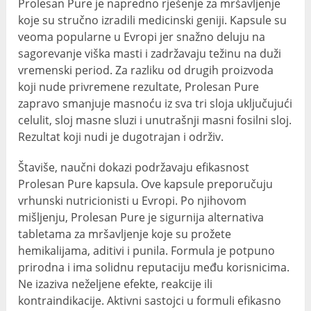
Prolesan Pure je napredno rješenje za mršavljenje
koje su stručno izradili medicinski geniji. Kapsule su
veoma popularne u Evropi jer snažno deluju na
sagorevanje viška masti i zadržavaju težinu na duži
vremenski period. Za razliku od drugih proizvoda
koji nude privremene rezultate, Prolesan Pure
zapravo smanjuje masnoću iz sva tri sloja uključujući
celulit, sloj masne sluzi i unutrašnji masni fosilni sloj.
Rezultat koji nudi je dugotrajan i održiv.
Štaviše, naučni dokazi podržavaju efikasnost
Prolesan Pure kapsula. Ove kapsule preporučuju
vrhunski nutricionisti u Evropi. Po njihovom
mišljenju, Prolesan Pure je sigurnija alternativa
tabletama za mršavljenje koje su prožete
hemikalijama, aditivi i punila. Formula je potpuno
prirodna i ima solidnu reputaciju među korisnicima.
Ne izaziva neželjene efekte, reakcije ili
kontraindikacije. Aktivni sastojci u formuli efikasno