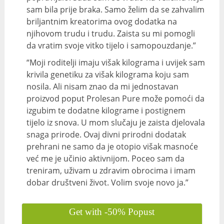
sam bila prije braka. Samo želim da se zahvalim
briljantnim kreatorima ovog dodatka na
njihovom trudu i trudu. Zaista su mi pomogli
da vratim svoje vitko tijelo i samopouzdanje.”
“Moji roditelji imaju višak kilograma i uvijek sam
krivila genetiku za višak kilograma koju sam
nosila. Ali nisam znao da mi jednostavan
proizvod poput Prolesan Pure može pomoći da
izgubim te dodatne kilograme i postignem
tijelo iz snova. U mom slučaju je zaista djelovala
snaga prirode. Ovaj divni prirodni dodatak
prehrani ne samo da je otopio višak masnoće
već me je učinio aktivnijom. Poceo sam da
treniram, uživam u zdravim obrocima i imam
dobar društveni život. Volim svoje novo ja.”
Get with -50% Popust