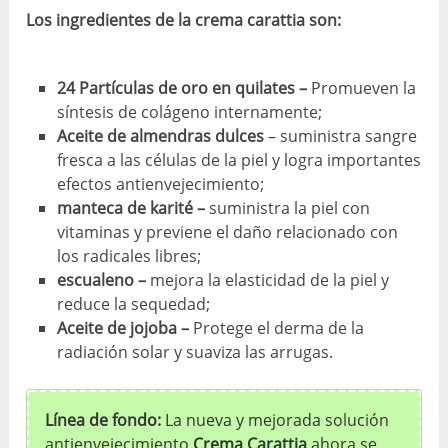
Los ingredientes de la crema carattia son:
24 Partículas de oro en quilates –
Promueven la
síntesis de colágeno internamente;
Aceite de almendras dulces
– suministra sangre
fresca a las células de la piel y logra importantes
efectos antienvejecimiento;
manteca de karité –
suministra la piel con
vitaminas y previene el daño relacionado con
los radicales libres;
escualeno –
mejora la elasticidad de la piel y
reduce la sequedad;
Aceite de jojoba –
Protege el derma de la
radiación solar y suaviza las arrugas.
Línea de fondo:
La nueva y mejorada solución
antienvejecimiento
Crema Carattia
ahora se