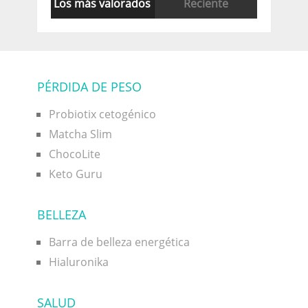
Los más valorados
Reciente
PÉRDIDA DE PESO
Probiotix cetogénico
Matcha Slim
ChocoLite
Keto Guru
BELLEZA
Barra de belleza energética
Hialuronika
SALUD