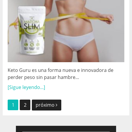
Keto Guru es una forma nueva e innovadora de
perder peso sin pasar hambre…
[Sigue leyendo...]
Navegación
1
2
próximo
de
publicaciones