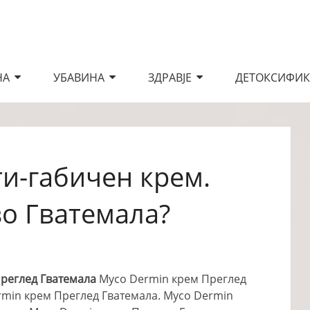
НА
УБАВИНА
ЗДРАВЈЕ
ДЕТОКСИФИК
и-габичен крем.
во Гватемала?
реглед Гватемала
Myco Dermin крем Преглед
rmin крем Преглед Гватемала. Myco Dermin