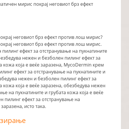
атичен мирис покрај неговиот брз ефект
крај неговиот брз ефект против лош мирис?
крај неговиот брз ефект против лош мирис.
 пилинг ефект за отстранување на пукнатините
обезбедува нежен и безболен пилинг ефект за
а кожа која е веќе заразена, MycoDermin крем
илинг ефект за отстранување на пукнатините и
езбедува нежен и безболен пилинг ефект за
а кожа која е веќе заразена, обезбедува нежен
ње на пукнатините и грубата кожа која е веќе
н пилинг ефект за отстранување на
 заразена, исто така.
озирање