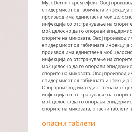
MycoDermin крем ефект. Овој произво
епидермисот од габичната инфекција с
производ има единствена моќ целосно
инфекција со отстранување на спорите
моќ целосно да го опорави епидермис
спорите на микозата, Овој производ и
епидермисот од габичната инфекција с
производ има единствена моќ целосно
инфекција со отстранување на спорите
моќ целосно да го опорави епидермис
спорите на микозата. Овој производ и
епидермисот од габичната инфекција 
Овој производ има единствена моќ це
инфекција со отстранување на спорите
моќ целосно да го опорави епидермис
спорите на микозата, опасни таблети, 
опасни таблети