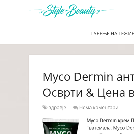
ГУБЕЊЕ НА ТЕЖИ
Myco Dermin ант
Осврти & Цена 
здравје
Нема коментари
Myco Dermin крем П
Гватемала, Myco De