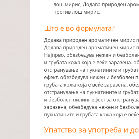
лош мирис, Додава природен аром
против лош мирис.
Што е во формулата?
Додава природен ароматичен мирис по
Додава природен ароматичен мирис по
Најпрво, обезбедува нежен и безболен
и грубата кожа која е веќе заразена. 
отстранување на пукнатините и грубат
ефект, обезбедува нежен и безболен п
грубата кожа која е веќе заразена. об
отстранување на пукнатините и грубат
и безболен пилинг ефект за отстранува
заразена, обезбедува нежен и безболе
пукнатините и грубата кожа која е веќе
Упатство за употреба и д