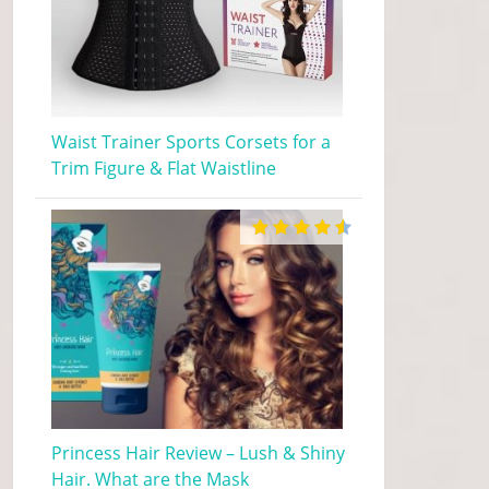
Waist Trainer Sports Corsets for a
Trim Figure & Flat Waistline
Princess Hair Review – Lush & Shiny
Hair. What are the Mask