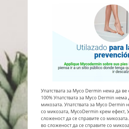
Упатствата за Myco Dermin нема да ве 
100% Упатствата за Myco Dermin нема д
микозата. Упатствата за Myco Dermin н
со микозата, MycoDermin крем ефект, У
сложеност да се справите со микозата.
во сложеност да се справите со микоза