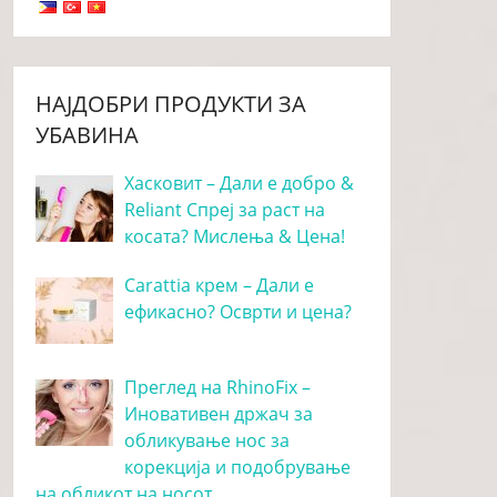
НАЈДОБРИ ПРОДУКТИ ЗА
УБАВИНА
Хасковит – Дали е добро &
Reliant Спреј за раст на
косата? Мислења & Цена!
Carattia крем – Дали е
ефикасно? Осврти и цена?
Преглед на RhinoFix –
Иновативен држач за
обликување нос за
корекција и подобрување
на обликот на носот