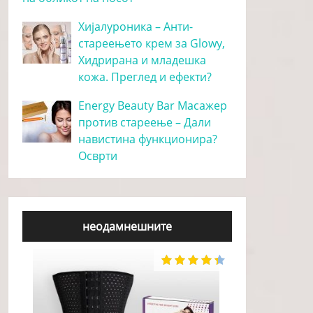
Хијалуроника – Анти-
стареењето крем за Glowy,
Хидрирана и младешка
кожа. Преглед и ефекти?
Energy Beauty Bar Масажер
против стареење – Дали
навистина функционира?
Осврти
неодамнешните