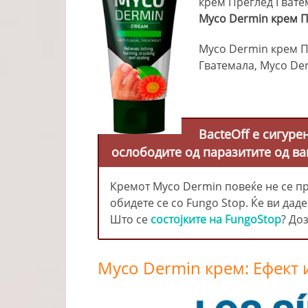
крем Преглед Гвате
Myco Dermin крем П
Myco Dermin крем П
Гватемала, Myco De
BacteOff е сигуре
ослободите од паразитите од ва
Кремот Myco Dermin повеќе не се про
обидете се со Fungo Stop. Ќе ви дад
Што се
состојките на FungoStop
? До
Myco Dermin крем: Ефект 