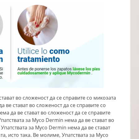
стават во сложеност да се справите со микозата
а ве стават во сложеност да се справите со
ема да ве стават во сложеност да се справите
патствата за Myco Dermin нема да ве стават во
 Упатствата за Myco Dermin нема да ве стават
та, исто така. Ве молиме, Упатствата за Myco