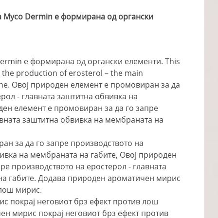
а Myco Dermin е формирана од органски
ermin е формирана од органски елементи.
This
 the production of erosterol
–
the main
ane
. Овој природен елемент е промовиран за да
рол - главната заштитна обвивка на
ден елемент е промовиран за да го запре
авната заштитна обвивка на мембраната на
ан за да го запре производството на
вивка на мембраната на габите, Овој природен
ре производството на еростерол - главната
на габите. Додава природен ароматичен мирис
 лош мирис.
с покрај неговиот брз ефект против лош
ен мирис покрај неговиот брз ефект против