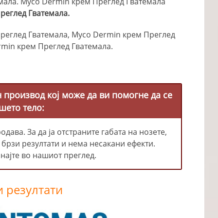
мала. Myco Dermin крем Преглед Гватемала
реглед Гватемала.
реглед Гватемала, Myco Dermin крем Преглед
rmin крем Преглед Гватемала.
н производ кој може да ви помогне да се
шето тело:
дава. За да ја отстраните габата на нозете,
е брзи резултати и нема несакани ефекти.
знајте во нашиот преглед.
и резултати