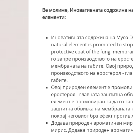
Ве молиме, Иновативната содржина н
елементи:
Иновативната содржина на Myco D
natural element is promoted to stop
protective coat of the fungi membr
го запре производството на еросте
мембраната на габите. Овој приро
производството на еростерол - гл
габите.
Овој природен елемент е промовир
еростерол - главната заштитна об
елемент е промовиран за да го зап
заштитна обвивка на мембраната 
покрај неговиот брз ефект против
Додава природен ароматичен мири
мирис. Додава природен ароматич